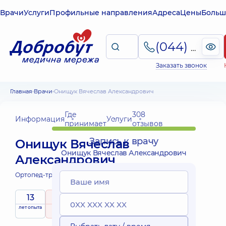
Врачи
Услуги
Профильные направления
Адреса
Цены
Больш
(044) 495-2-888
Заказать звонок
Главная
Врачи
Онищук Вячеслав Александрович
Где
308
Информация
Услуги
принимает
отзывов
Запись к врачу
Онищук Вячеслав
Онищук Вячеслав Александрович
Александрович
Ортопед-травматолог;
13
5
/ 5
Выездные
лет опыта
рейтинг
на основе
услуги
308 отзывов