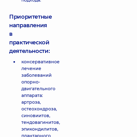
подхода.
Приоритетные
направления
в
практической
деятельности:
консервативное
лечение
заболеваний
опорно-
двигательного
аппарата:
артроза,
остеохондроза,
синовиитов,
тендовагинитов,
эпикондилитов,
плантарного