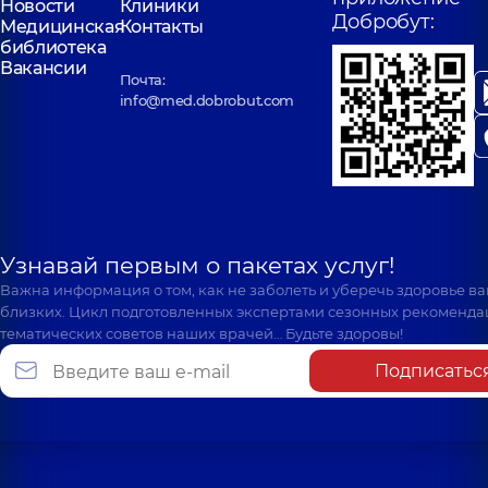
Новости
Клиники
Добробут:
Медицинская
Контакты
библиотека
Вакансии
Почта:
info@med.dobrobut.com
Узнавай первым о пакетах услуг!
Важна информация о том, как не заболеть и уберечь здоровье в
близких. Цикл подготовленных экспертами сезонных рекоменда
тематических советов наших врачей… Будьте здоровы!
Подписатьс