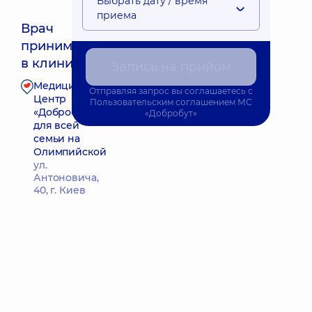
Выбрать дату / время
приема
Врач
принимает
Ближайшее время приема: Сьогодні о 15:15
в клинике
Запись на прийом
Медицинский
Отправляя запрос вы соглашаетесь с
Запись к врачу
Центр
Пользовательским соглашением
МС
«Добробут»
«Добробут»
для всей
семьи на
Олимпийской
ул.
Антоновича,
40, г. Киев