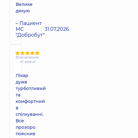
Велике
дякую
– Пациент
МС
31.07.2026
"Добробут"
Впечатление
от врача
Лікар
дуже
турботливий
та
комфортний
в
спілкуванні.
Все
прозоро
пояснив