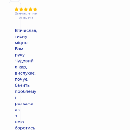
Впечатление
от врача
Вʼячеслав,
тисну
міцно
Вам
руку
Чудовий
лікар,
вислухає,
почує,
бачить
проблему
і
розкаже
як
з
нею
боротись