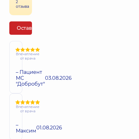
2
отзыва
Оставить отзыв
Впечатление
от врача
– Пациент
МС
03.08.2026
"Добробут"
Впечатление
от врача
–
01.08.2026
Максим