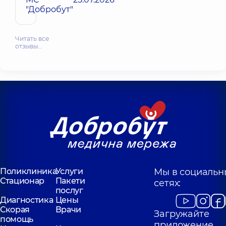
"Добробут"
Читать все
отзывы…
Поликлиника
Услуги
Мы в социальн
Стационар
Пакети
сетях:
послуг
Диагностика
Цены
Скорая
Врачи
Загружайте
помощь
приложение