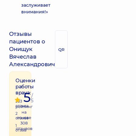
заслуживает
внимания!»
Отзывы
пациентов о
Онищук
QR
Вячеслав
Александрович
Оценки
работы
5
врача:
/
5
303
отзыва
рейтинг
на
2
основе
отзыва
308
1
отзывов
отзыв