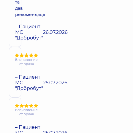
та
дав
рекомендації
– Пациент
МС
26.07.2026
"Добробут"
Впечатление
от врача
– Пациент
МС
25.07.2026
"Добробут"
Впечатление
от врача
– Пациент
МС
25.07.2026