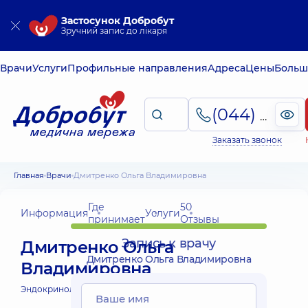
Застосунок Добробут
Зручний запис до лікаря
Врачи
Услуги
Профильные направления
Адреса
Цены
Больш
(044) 495-2-888
Заказать звонок
Главная
Врачи
Дмитренко Ольга Владимировна
Где
50
Информация
Услуги
принимает
Отзывы
Запись к врачу
Дмитренко Ольга
Дмитренко Ольга Владимировна
Владимировна
Эндокринолог детский;