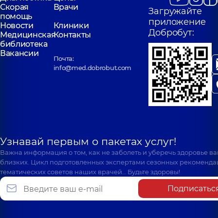
Скорая
Врачи
Загружайте
помощь
приложение
Новости
Клиники
Добробут:
Медицинская
Контакты
библиотека
Вакансии
Почта:
info@med.dobrobut.com
Узнавай первым о пакетах услуг!
Важна информация о том, как не заболеть и уберечь здоровье в
близких. Цикл подготовленных экспертами сезонных рекоменда
тематических советов наших врачей… Будьте здоровы!
Подписатьс