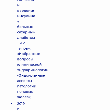
и
введения
инсулина
у
больных
сахарным
диабетом
1 и 2
типов»,
«Избранные
вопросы
клинической
эндокринологии,
«Эндокринные
аспекты
патологии
половых
желез»;
2019
г.