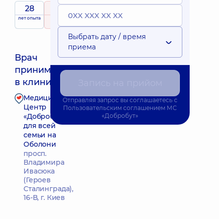
28
4.9
/ 5
Выездные
лет опыта
рейтинг
на основе
принимает
услуги
50 Отзывы
детей
Выбрать дату / время
приема
Врач
принимает
Ближайшее время приема: 15.08.2026 9:00
в клинике
Запись на прийом
Медицинский
Отправляя запрос вы соглашаетесь с
Запись к врачу
Центр
Пользовательским соглашением
МС
«Добробут»
«Добробут»
для всей
семьи на
Оболони
просп.
Владимира
Ивасюка
(Героев
Сталинграда),
16-В, г. Киев