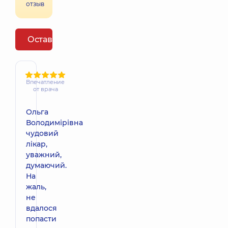
отзыв
Оставить отзыв
Впечатление
от врача
Ольга
Володимірівна
чудовий
лікар,
уважний,
думаючий.
На
жаль,
не
вдалося
попасти