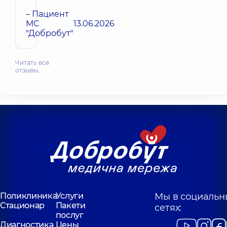
– Пациент
МС
13.06.2026
"Добробут"
Читать все
отзывы…
Поликлиника
Услуги
Мы в социальн
Стационар
Пакети
сетях:
послуг
Диагностика
Цены