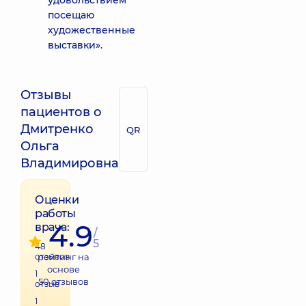
удовольствием
посещаю
художественные
выставки».
Отзывы
пациентов о
Дмитренко
QR
Ольга
Владимировна
Оценки
работы
4.9
врача:
/
5
48
отзывов
рейтинг на
основе
1
50
отзывов
отзыв
1