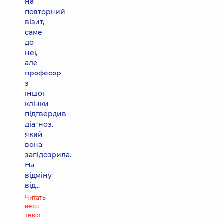
на
повторний
візит,
саме
до
неї,
але
професор
з
іншої
клінки
підтвердив
діагноз,
який
вона
запідозрила.
На
відміну
від...
Читать
весь
текст