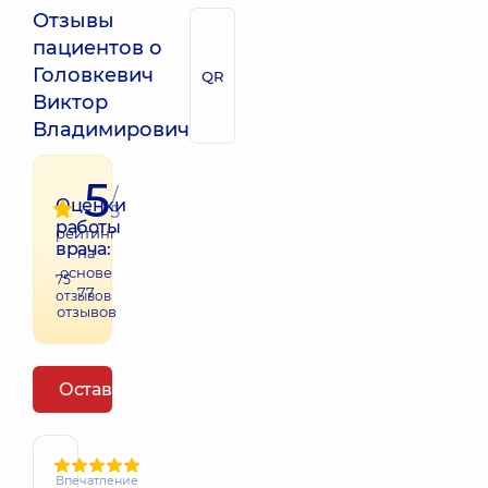
Отзывы
пациентов о
Головкевич
QR
Виктор
Владимирович
5
/
Оценки
5
работы
рейтинг
врача:
на
основе
75
77
отзывов
отзывов
Оставить отзыв
Впечатление