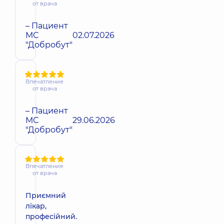
от врача
– Пациент
МС
02.07.2026
"Добробут"
Впечатление
от врача
– Пациент
МС
29.06.2026
"Добробут"
Впечатление
от врача
Приємний
лікар,
професійний.