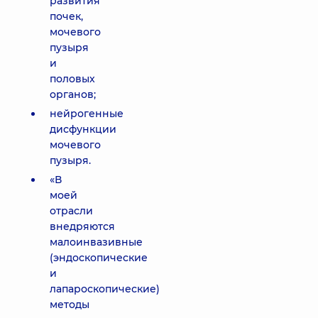
развития
почек,
мочевого
пузыря
и
половых
органов;
нейрогенные
дисфункции
мочевого
пузыря.
«В
моей
отрасли
внедряются
малоинвазивные
(эндоскопические
и
лапароскопические)
методы