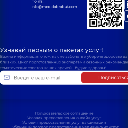
Почта:
info@med.dobrobut.com
Узнавай первым о пакетах услуг!
Важна информация о том, как не заболеть и уберечь здоровье в
близких. Цикл подготовленных экспертами сезонных рекоменда
тематических советов наших врачей… Будьте здоровы!
Подписатьс
Пользовательское соглашение
Условия предоставления онлайн услуг
Условия предоставления услуг вакцинации
Публичный договор предоставления медицинских услуг