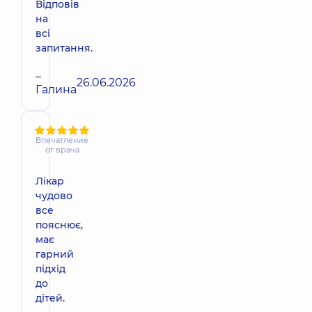
Відповів
на
всі
запитання.
–
26.06.2026
Галина
Впечатление
от врача
Лікар
чудово
все
пояснює,
має
гарний
підхід
до
дітей.