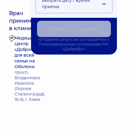
Выбрать дату / время
приема
Врач
принимает
Ближайшее время приема: 10.08.2026 17:30
в клинике
Запись на прийом
Медицинский
Отправляя запрос вы соглашаетесь с
Запись к врачу
Центр
Пользовательским соглашением
МС
«Добробут»
«Добробут»
для всей
семьи на
Оболони
просп.
Владимира
Ивасюка
(Героев
Сталинграда),
16-В, г. Киев