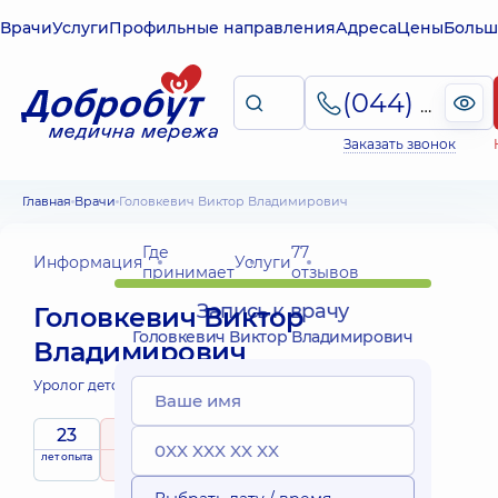
Врачи
Услуги
Профильные направления
Адреса
Цены
Больш
(044) 495-2-888
Заказать звонок
Главная
Врачи
Головкевич Виктор Владимирович
Где
77
Информация
Услуги
принимает
отзывов
Запись к врачу
Головкевич Виктор
Головкевич Виктор Владимирович
Владимирович
Уролог детский;
23
5
/ 5
Выездные
лет опыта
рейтинг
на основе
принимает
услуги
77 отзывов
детей