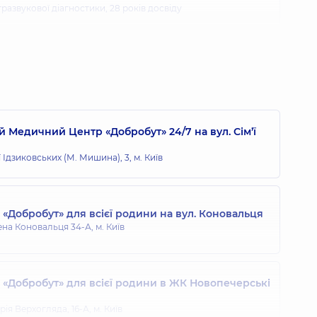
ьтразвукової діагностики,
28 років досвіду
авидівна
ої діагностики,
39 років досвіду
 Медичний Центр «Добробут» 24/7 на вул. Сім’ї
Євгенія Євгеніївна
ї Ідзиковських (М. Мишина), 3, м. Київ
ої діагностики,
11 років досвіду
Добробут» для всієї родини на вул. Коновальця
на Олександрівна
ена Коновальця 34-А, м. Київ
ої діагностики,
30 років досвіду
«Добробут» для всієї родини в ЖК Новопечерські
сандр Олегович
ія Верхогляда, 16-А, м. Київ
свіду