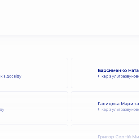
Барсименко Ната
ків досвіду
Лікар з ультразвуков
Галицька Марина
іду
Лікар з ультразвуков
Григор Сергій М