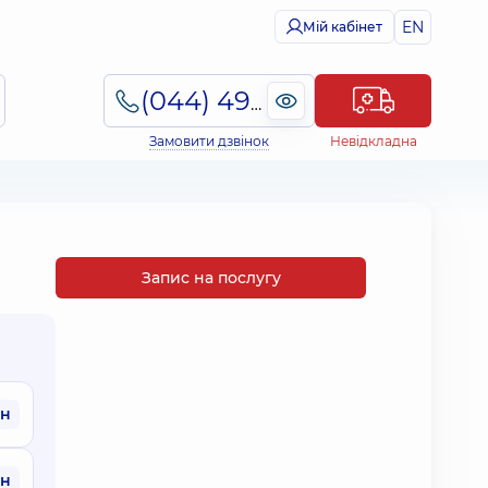
EN
Мій кабінет
(044) 495-2-888
Замовити дзвінок
Невідкладна
Запис на послугу
рн
рн