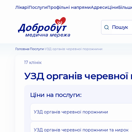
Лікарі
Послуги
Профільні напрями
Адреси
Ціни
Більш
Головна
Послуги
УЗД органів черевної порожнини
17 клінік
УЗД органів черевно
Ціни на послуги:
УЗД органів черевної порожнини
УЗД органів черевної порожнини та нирок