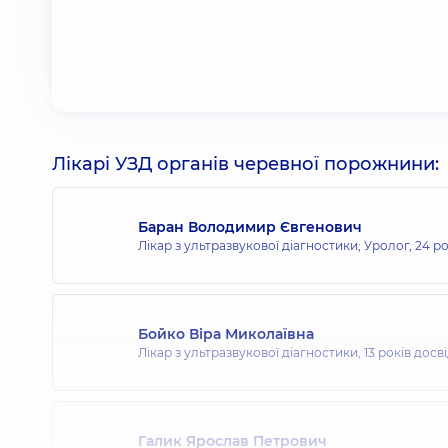
Лікарі УЗД органів черевної порожнини:
Баран Володимир Євгенович
Лікар з ультразвукової діагностики; Уролог,
24 ро
Бойко Віра Миколаївна
Лікар з ультразвукової діагностики,
13 років досв
Галик Ярослав Петрович