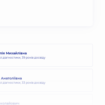
лія Михайлівна
ої діагностики,
39 років досвіду
 Анатоліївна
ої діагностики,
33 років досвіду
иколайович