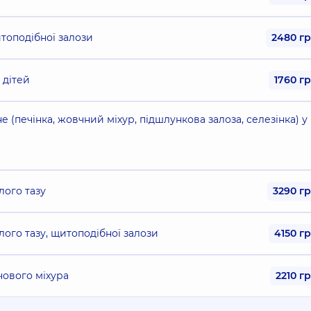
топодібної залози
2480 г
 дітей
1760 г
(печінка, жовчний міхур, підшлункова залоза, селезінка) у
лого тазу
3290 г
ого тазу, щитоподібної залози
4150 г
чового міхура
2210 г