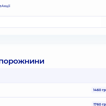
е
Акції
ї порожнини
1460 г
1760 г