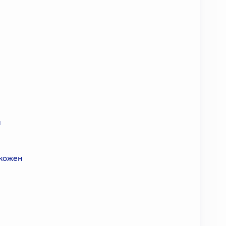
и
 кожен