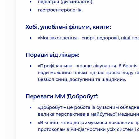
педіатрія (дитинологія);
гастроентерологія.
Хобі, улюблені фільми, книги:
«Мої захоплення – спорт, подорожі, піші п
Поради від лікаря:
«Профілактика – краще лікування. Є безліч 
вади можливо тільки під час профогляду та
безболісний, доступний та швидкий».
Переваги ММ 'Добробут':
«Добробут – це робота із сучасним обладн
велика перспектива в майбутньої медицині
«В клініці чітко дотримуємося локальних п
протоколам з УЗ-діагностики усіх систем і 