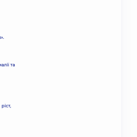
».
алії та
ріст,