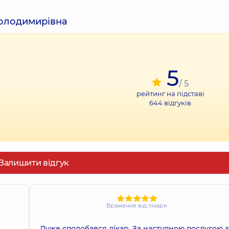
Володимирівна
5
/ 5
рейтинг на підставі
644
відгуків
Залишити відгук
Враження від лікаря
Дуже сподобався лікар. За наступною послугою з