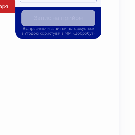
каря
Запис на прийом
Відправляючи запит ви погоджуєтесь
з
Угодою користувача
ММ «Добробут»