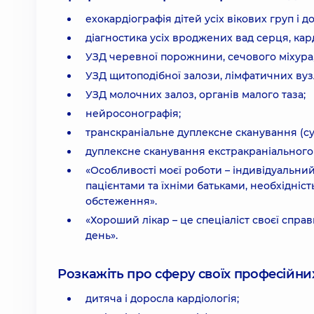
ехокардіографія дітей усіх вікових груп і д
діагностика усіх вроджених вад серця, кар
УЗД черевної порожнини, сечового міхура
УЗД щитоподібної залози, лімфатичних вуз
УЗД молочних залоз, органів малого таза;
нейросонографія;
транскраніальне дуплексне сканування (су
дуплексне сканування екстракраніального 
«Особливості моєї роботи – індивідуальний
пацієнтами та їхніми батьками, необхідні
обстеження».
«Хороший лікар – це спеціаліст своєї спра
день».
Розкажіть про сферу своїх професійних 
дитяча і доросла кардіологія;