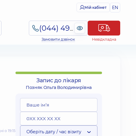
EN
Мій кабінет
(044) 495-2-888
Замовити дзвінок
Невідкладна
Запис до лікаря
Позняк Ольга Володимирівна
 о 19:15
Оберіть дату / час візиту