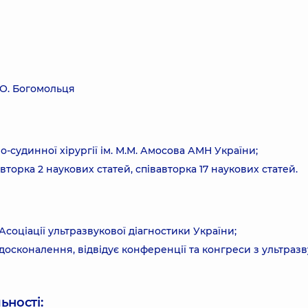
.О. Богомольця
о-судинної хірургії ім. М.М. Амосова АМН України;
торка 2 наукових статей, співавторка 17 наукових статей.
 Асоціації ультразвукової діагностики України;
осконалення, відвідує конференції та конгреси з ультразв
ьності: