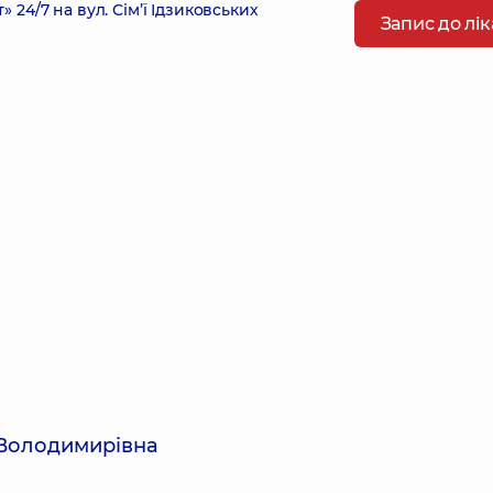
4/7 на вул. Сім’ї Ідзиковських
Запис до лі
 Володимирівна