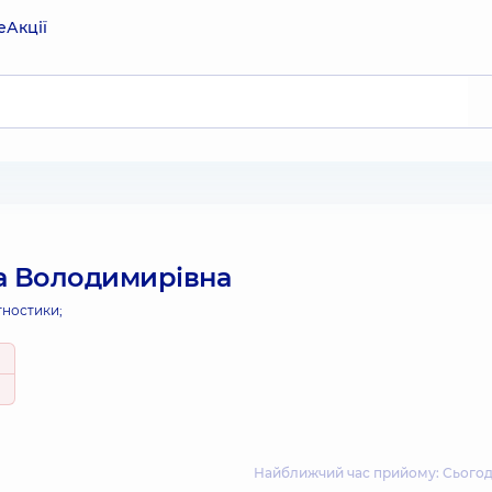
е
Акції
а Володимирівна
гностики;
Найближчий час прийому: Сьогодні