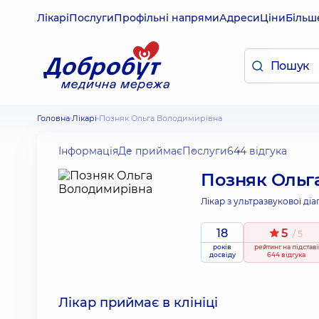
Лікарі
Послуги
Профільні напрями
Адреси
Ціни
Більш
Головна
Лікарі
Позняк Ольга Володимирівна
Інформація
Де приймає
Послуги
644 відгука
Позняк Ольг
Лікар з ультразвукової діа
18
5
/ 5
років
рейтинг
на підставі
досвіду
644 відгука
Лікар приймає в клініці