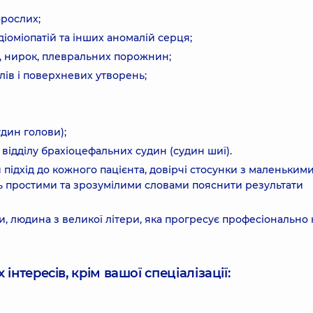
орослих;
діоміопатій та інших аномалій серця;
, нирок, плевральних порожнин;
лів і поверхневих утворень;
дин голови);
відділу брахіоцефальних судин (судин шиї).
 підхід до кожного пацієнта, довірчі стосунки з маленьким
сть простими та зрозумілими словами пояснити результати
ви, людина з великої літери, яка прогресує професіонально
інтересів, крім вашої спеціалізації: