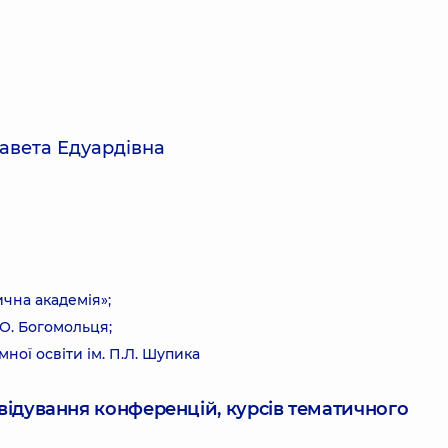
авета Едуардівна
чна академія»;
О. Богомольця;
ної освіти ім. П.Л. Шупика
ідвідування конференцій, курсів тематичного