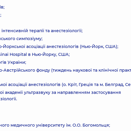
в;
;
інтенсивній терапії та анестезіології;
нського симпозіуму;
ью-Йоркської асоціації анестезіологів (Нью-Йорк, США);
Sinai Hospital в Нью-Йорку, США;
гів України;
о-Австрійського фонду (тиждень наукової та клінічної прак
ї асоціації анестезіологів (о. Кріт, Греція та м. Белград, Се
кої академії ультразвуку за направленням застосування
іології.
ного медичного університету ім. О.О. Богомольця;