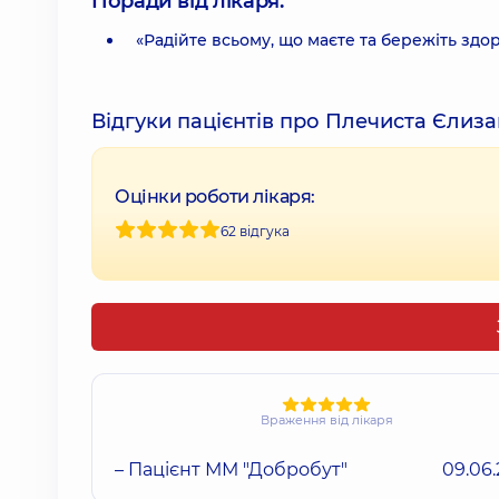
Поради від лікаря:
«Радійте всьому, що маєте та бережіть здор
Відгуки пацієнтів про Плечиста Єлиз
Оцінки роботи лікаря:
62 відгука
Враження від лікаря
– Пацієнт ММ "Добробут"
09.06