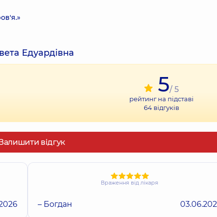
ов'я.»
авета Едуардівна
5
/ 5
рейтинг на підставі
64
відгуків
Залишити відгук
Враження від лікаря
.2026
– Богдан
03.06.20