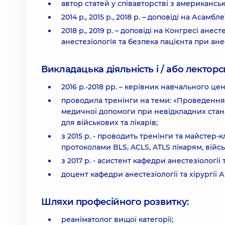
автор статей у співавторстві з американс
2014 р., 2015 р., 2018 р. – доповіді на Асам
2018 р., 2019 р. – доповіді на Конгресі ане
анестезіологія та безпека пацієнта при анес
Викладацька діяльність і / або лекторсь
2016 р.-2018 рр. – керівник навчального це
проводила тренінги на теми: «Проведення 
медичної допомоги при невідкладних стан
для військових та лікарів;
з 2015 р. - проводить тренінги та майстер
протоколами BLS, ACLS, ATLS лікарям, війс
з 2017 р. - асистент кафедри анестезіології
доцент кафедри анестезіології та хірургії 
Шляхи професійного розвитку:
реаніматолог вищої категорії;