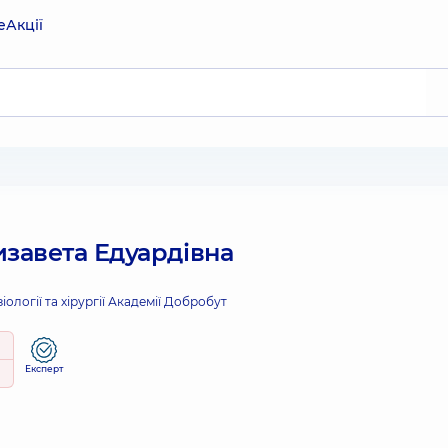
е
Акції
завета Едуардівна
ології та хірургії Академії Добробут
Експерт