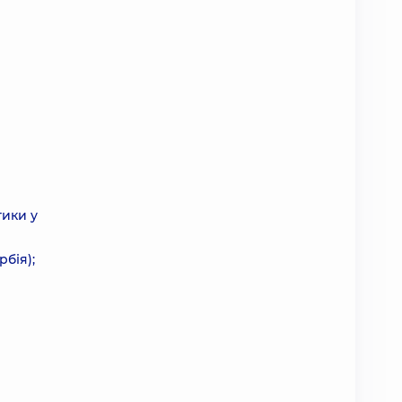
тики у
рбія);