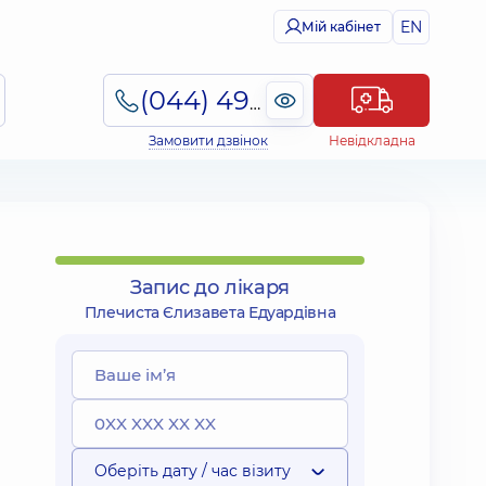
EN
Мій кабінет
(044) 495-2-888
Замовити дзвінок
Невідкладна
Запис до лікаря
Плечиста Єлизавета Едуардівна
Оберіть дату / час візиту