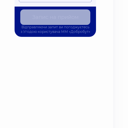
Запис на прийом
Відправляючи запит ви погоджуєтесь
з
Угодою користувача
ММ «Добробут»