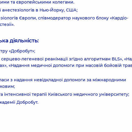
ькими та європейськими колегами.
блеї анестезіологів в Нью-Йорку, США;
стезіологів Європи, співмодератор наукового блоку «Кардіо-
тезії».
ка діяльність:
нтру «Добробут»;
серцево-легеневої реанімації згідно алгоритмам BLS», «Н
ах», «Надання медичної допомоги при масовій бойовій тра
-класи з надання невідкладної допомоги за міжнародними
ьковим;
 та інтенсивної терапії Київського медичного університету;
Академії Добробут.