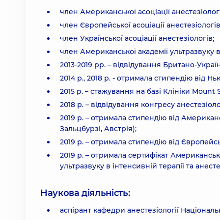
член Американської асоціації анестезіологі
член Європейської асоціації анестезіологів
член Української асоціації анестезіологів;
член Американської академії ультразвуку в 
2013-2019 рр. – відвідування Британо-Украї
2014 р., 2018 р. - отримала стипендію від Н
2015 р. – стажування на базі Клініки Mount 
2018 р. – відвідування конгресу анестезіоло
2019 р. – отримала стипендію від Американ
Зальцбурзі, Австрія);
2019 р. – отримала стипендію від Європейсько
2019 р. – отримала сертифікат Американсь
ультразвуку в інтенсивній терапії та анестез
Наукова діяльність:
аспірант кафедри анестезіології Національ