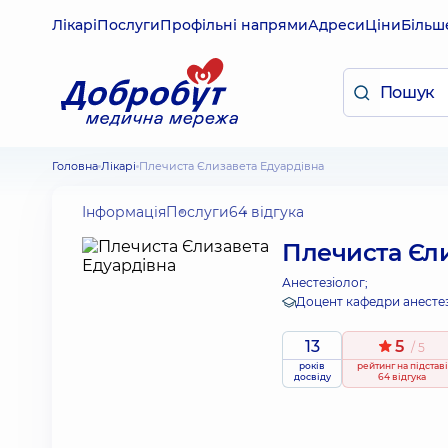
Лікарі
Послуги
Профільні напрями
Адреси
Ціни
Більш
Головна
Лікарі
Плечиста Єлизавета Едуардівна
Інформація
Послуги
64 відгука
Плечиста Єли
Анестезіолог;
Доцент кафедри анестезі
13
5
/ 5
років
рейтинг
на підставі
досвіду
64 відгука