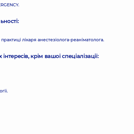
MERGENCY.
ьності:
 практиці лікаря анестезіолога-реаніматолога.
інтересів, крім вашої спеціалізації:
гії.