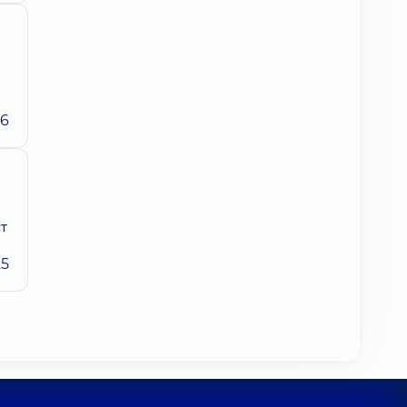
26
т
25