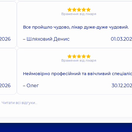
Враження від лікаря
Все пройшло чудово, лікар дуже-дуже чудовий.
.2026
– Шляховий Денис
01.03.20
Враження від лікаря
Неймовірно професійний та ввічливий спеціаліс
.2026
– Олег
30.12.20
Читати всі відгуки…