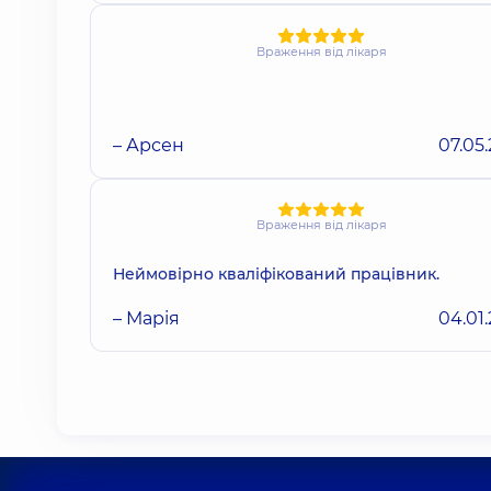
Враження від лікаря
– Арсен
07.05
Враження від лікаря
Неймовірно кваліфікований працівник.
– Марія
04.01