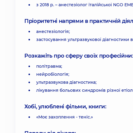
з 2018 р. – анестезіолог італійської NGO E
Пріоритетні напрями в практичній діял
анестезіологія;
застосування ультразвукової діагностики в
Розкажіть про сферу своїх професійних 
політравма;
нейробіологія;
ультразвукова діагностика;
лікування больових синдромів різної етіоло
Хобі, улюблені фільми, книги:
«Моє захоплення - теніс.»