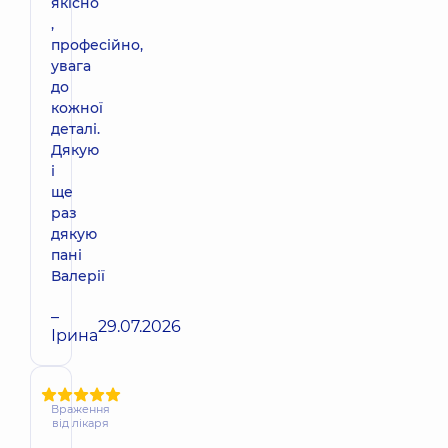
якісно
,
професійно,
увага
до
кожної
деталі.
Дякую
і
ще
раз
дякую
пані
Валерії
–
29.07.2026
Ірина
Враження
від лікаря