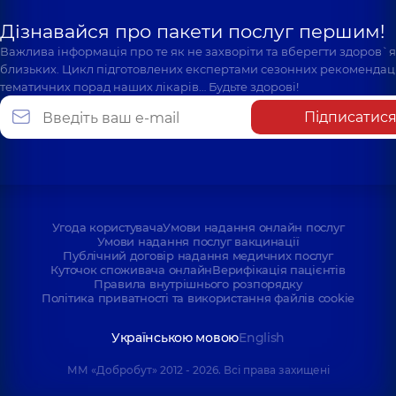
Дізнавайся про пакети послуг першим!
Важлива інформація про те як не захворіти та вберегти здоров`
близьких. Цикл підготовлених експертами сезонних рекомендаці
тематичних порад наших лікарів… Будьте здорові!
Підписатис
Угода користувача
Умови надання онлайн послуг
Умови надання послуг вакцинації
Публічний договір надання медичних послуг
Куточок споживача онлайн
Верифікація пацієнтів
Правила внутрішнього розпорядку
Політика приватності та використання файлів cookie
Українською мовою
English
ММ «Добробут» 2012 - 2026. Всі права захищені