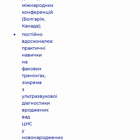
міжнародних
конференцій
(Болгарія,
Канада);
постійно
вдосконалює
практичні
навички
на
фахових
тренінгах,
зокрема
з
ультразвукової
діагностики
вроджених
вад
ЦНС
у
новонароджених