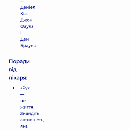
—
Деніел
Кіз,
Джон
Фаулз
і
Ден
Браун.»
Поради
від
лікаря:
«Рух
—
це
життя.
Знайдіть
активність,
яка