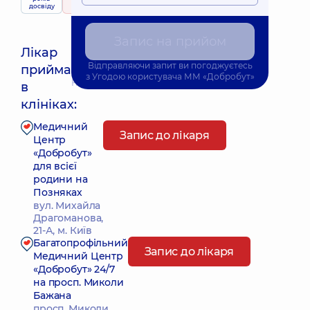
досвіду
246 відгуків
Запис на прийом
Лікар
Відправляючи запит ви погоджуєтесь
приймає
з
Угодою користувача
ММ «Добробут»
Найближчий час прийому: 12.08.2026 8:00
в
клініках:
Медичний
Запис до лікаря
Центр
«Добробут»
для всієї
родини на
Позняках
вул. Михайла
Драгоманова,
21-А, м. Київ
Багатопрофільний
Запис до лікаря
Медичний Центр
«Добробут» 24/7
на просп. Миколи
Бажана
просп. Миколи