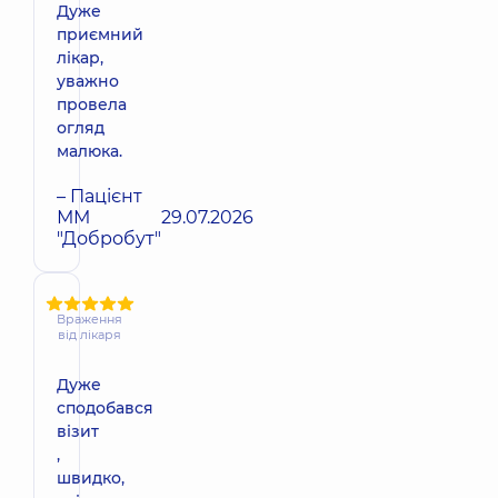
Дуже
приємний
лікар,
уважно
провела
огляд
малюка.
– Пацієнт
ММ
29.07.2026
"Добробут"
Враження
від лікаря
Дуже
сподобався
візит
,
швидко,