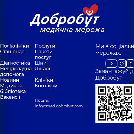
Поліклініки
Послуги
Ми в соціаль
Стаціонар
Пакети
мережах:
послуг
Діагностика
Ціни
Невідкладна
Лікарі
Завантажуй д
допомога
Добробут:
Новини
Клініки
Медична
Контакти
бібліотека
Вакансії
Пошта:
info@med.dobrobut.com