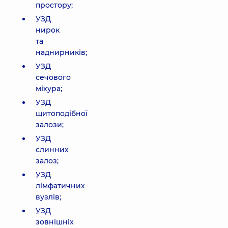
простору;
УЗД
нирок
та
наднирників;
УЗД
сечового
міхура;
УЗД
щитоподібної
залози;
УЗД
слинних
залоз;
УЗД
лімфатичних
вузлів;
УЗД
зовнішніх