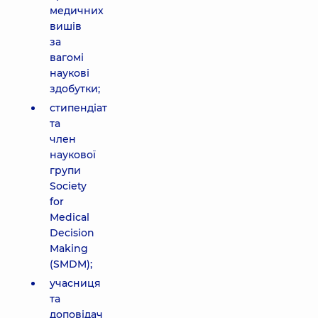
медичних
вишів
за
вагомі
наукові
здобутки;
стипендіат
та
член
наукової
групи
Society
for
Medical
Decision
Making
(SMDM);
учасниця
та
доповідач