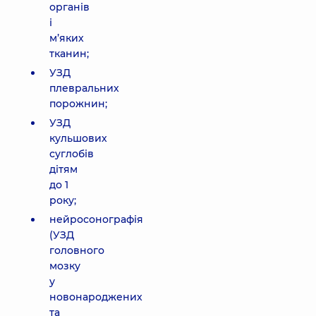
органів
і
м’яких
тканин;
УЗД
плевральних
порожнин;
УЗД
кульшових
суглобів
дітям
до 1
року;
нейросонографія
(УЗД
головного
мозку
у
новонароджених
та