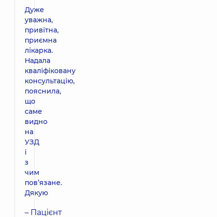
Дуже
уважна,
привітна,
приємна
лікарка.
Надала
кваліфіковану
консультацію,
пояснила,
що
саме
видно
на
УЗД
і
з
чим
повʼязане.
Дякую
– Пацієнт