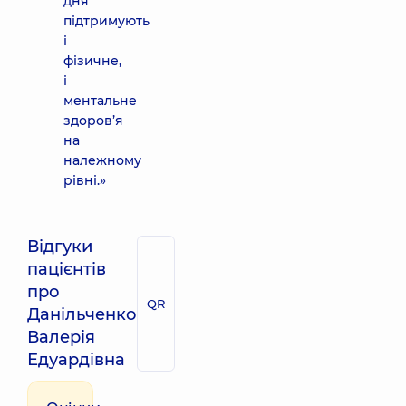
дня
підтримують
і
фізичне,
і
ментальне
здоров’я
на
належному
рівні.»
Відгуки
пацієнтів
про
QR
Данільченко
Валерія
Едуардівна