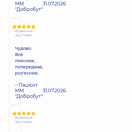
ММ
31.07.2026
"Добробут"
Враження
від лікаря
Чудово.
Все
пояснює,
попереджає,
роз'яснює.
– Пацієнт
ММ
31.07.2026
"Добробут"
Враження
від лікаря