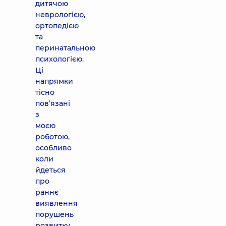
дитячою
неврологією,
ортопедією
та
перинатальною
психологією.
Ці
напрямки
тісно
пов’язані
з
моєю
роботою,
особливо
коли
йдеться
про
раннє
виявлення
порушень
розвитку