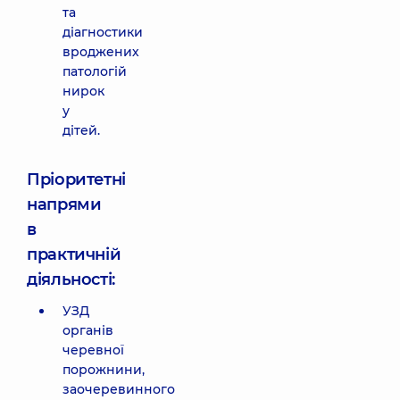
та
діагностики
вроджених
патологій
нирок
у
дітей.
Пріоритетні
напрями
в
практичній
діяльності:
УЗД
органів
черевної
порожнини,
заочеревинного