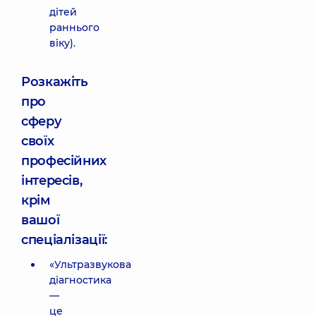
дітей
раннього
віку).
Розкажіть
про
сферу
своїх
професійних
інтересів,
крім
вашої
спеціалізації:
«Ультразвукова
діагностика
—
це