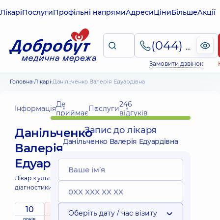
Лікарі
Послуги
Профільні напрями
Адреси
Ціни
Більше
Акції
(044) 495-2-888
Замовити дзвінок
Головна
Лікарі
Данільченко Валерія Едуардівна
Де
246
Інформація
Послуги
приймає
відгуків
Запис до лікаря
Данільченко
Данільченко Валерія Едуардівна
Валерія
Едуардівна
Лікар з ультразвукової
діагностики;
10
5
/ 5
Оберіть дату / час візиту
років
рейтинг
на підставі