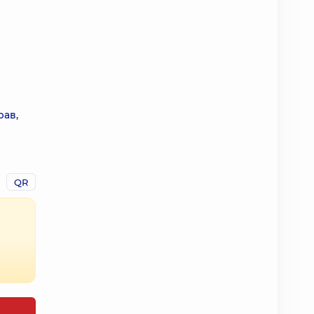
рав,
QR