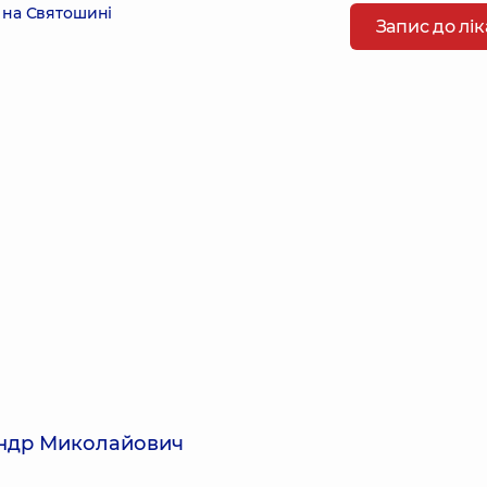
 на Святошині
Запис до лі
андр Миколайович