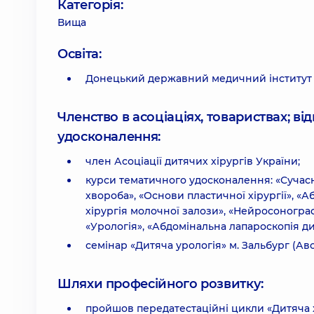
Категорія:
Вища
Освіта:
Донецький державний медичний інститут і
Членство в асоціаціях, товариствах; в
удосконалення:
член Асоціації дитячих хірургів України;
курси тематичного удосконалення: «Сучасні
хвороба», «Основи пластичної хірургії», «
хірургія молочної залози», «Нейросонограф
«Урологія», «Абдомінальна лапароскопія ди
семінар «Дитяча урологія» м. Зальбург (Авс
Шляхи професійного розвитку:
пройшов передатестаційні цикли «Дитяча хі