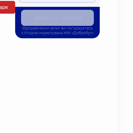
каря
Запис на прийом
Відправляючи запит ви погоджуєтесь
з
Угодою користувача
ММ «Добробут»