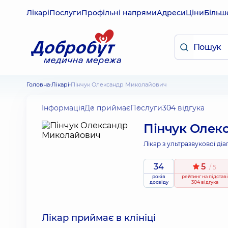
Лікарі
Послуги
Профільні напрями
Адреси
Ціни
Більш
Головна
Лікарі
Пінчук Олександр Миколайович
Інформація
Де приймає
Послуги
304 відгука
Пінчук Олек
Лікар з ультразвукової діа
34
5
/ 5
років
рейтинг
на підставі
досвіду
304 відгука
Лікар приймає в клініці