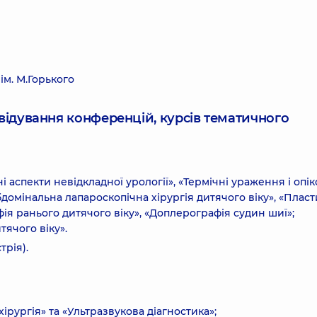
м. М.Горького
ідвідування конференцій, курсів тематичного
 аспекти невідкладної урології», «Термічні ураження і опік
Абдомінальна лапароскопічна хірургія дитячого віку», «Плас
ія ранього дитячого віку», «Доплерографія судин шиї»;
тячого віку».
трія).
рургія» та «Ультразвукова діагностика»;