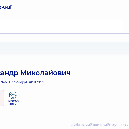
е
Акції
сандр Миколайович
гностики;
Хірург дитячий;
приймає
дітей
Найближчий час прийому: 11.08.2