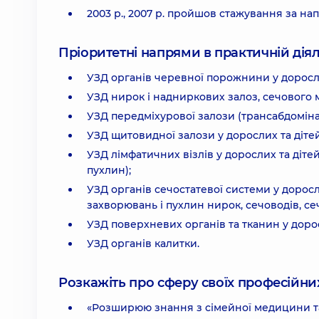
2003 р., 2007 р. пройшов стажування за нап
Пріоритетні напрями в практичній діял
УЗД органів черевної порожнини у доросли
УЗД нирок і надниркових залоз, сечового м
УЗД передміхурової залози (трансабдоміна
УЗД щитовидної залози у дорослих та дітей
УЗД лімфатичних візлів у дорослих та дітей
пухлин);
УЗД органів сечостатевої системи у доросли
захворювань і пухлин нирок, сечоводів, се
УЗД поверхневих органів та тканин у дорос
УЗД органів калитки.
Розкажіть про сферу своїх професійних 
«Розширюю знання з сімейної медицини та