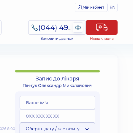
EN
Мій кабінет
(044) 495-2-888
Замовити дзвінок
Невідкладна
Запис до лікаря
Пінчук Олександр Миколайович
Оберіть дату / час візиту
026 8:00