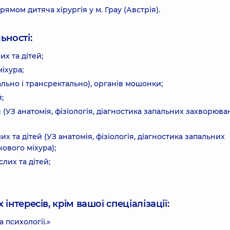
рямом дитяча хірургія у м. Грау (Австрія).
ьності:
х та дітей;
іхура;
льно і трансректально), органів мошонки;
;
 (УЗ анатомія, фізіологія, діагностика запальних захворюван
х та дітей (УЗ анатомія, фізіологія, діагностика запальних
чового міхура);
лих та дітей;
інтересів, крім вашої спеціалізації:
 психології.»