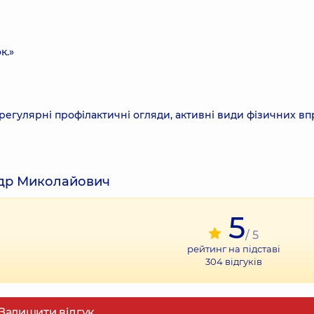
к.»
: регулярні профілактичні огляди, активні види фізичних вп
андр Миколайович
5
/ 5
рейтинг на підставі
304
відгуків
Залишити відгук