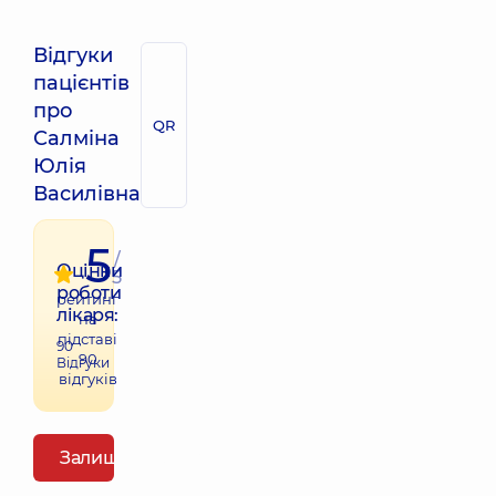
Відгуки
пацієнтів
про
QR
Салміна
Юлія
Василівна
5
/
Оцінки
5
роботи
рейтинг
лікаря:
на
підставі
90
90
Відгуки
відгуків
Залишити відгук