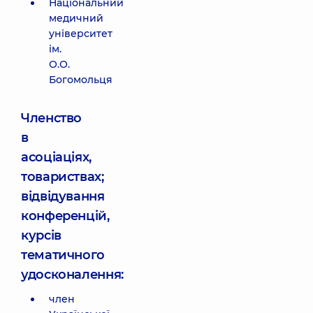
Національний
медичний
університет
ім.
О.О.
Богомольця
Членство
в
асоціаціях,
товариствах;
відвідування
конференцій,
курсів
тематичного
удосконалення:
член