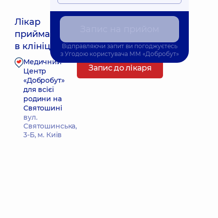
Лікар
Запис на прийом
приймає
Найближчий час прийому: 09.08.2026 10:30
в клініці
Відправляючи запит ви погоджуєтесь
з
Угодою користувача
ММ «Добробут»
Медичний
Запис до лікаря
Центр
«Добробут»
для всієї
родини на
Святошині
вул.
Святошинська,
3-Б, м. Київ