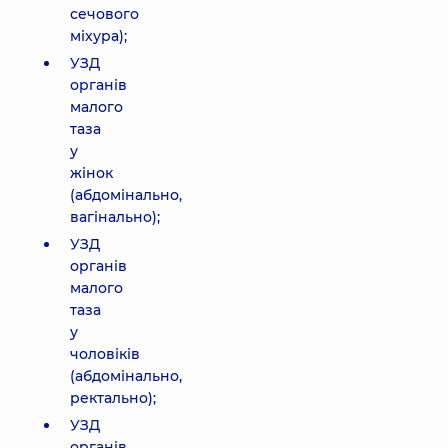
сечового
міхура);
УЗД
органів
малого
таза
у
жінок
(абдомінально,
вагінально);
УЗД
органів
малого
таза
у
чоловіків
(абдомінально,
ректально);
УЗД
органів