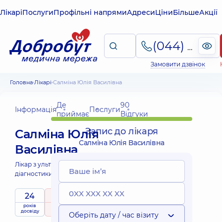
Лікарі
Послуги
Профільні напрями
Адреси
Ціни
Більше
Акції
(044) 495-2-888
Замовити дзвінок
Головна
Лікарі
Салміна Юлія Василівна
Де
90
Інформація
Послуги
приймає
Відгуки
Запис до лікаря
Салміна Юлія
Салміна Юлія Василівна
Василівна
Лікар з ультразвукової
діагностики;
24
5
/ 5
років
рейтинг
на підставі
досвіду
90 Відгуки
Оберіть дату / час візиту