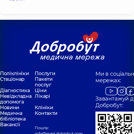
Поліклініки
Послуги
Ми в соціаль
Стаціонар
Пакети
мережах:
послуг
Діагностика
Ціни
Невідкладна
Лікарі
Завантажуй д
допомога
Добробут:
Новини
Клініки
Медична
Контакти
бібліотека
Вакансії
Пошта:
info@med.dobrobut.com