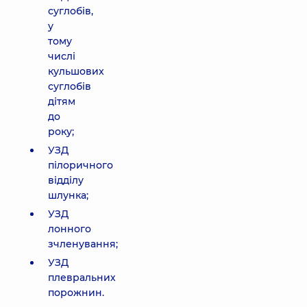
суглобів,
у
тому
числі
кульшових
суглобів
дітям
до
року;
УЗД
пілоричного
відділу
шлунка;
УЗД
лонного
зчленування;
УЗД
плевральних
порожнин.