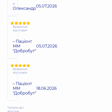
–
05.07.2026
Олександр
Враження
від лікаря
– Пацієнт
ММ
05.07.2026
"Добробут"
Враження
від лікаря
– Пацієнт
ММ
18.06.2026
"Добробут"
Читати всі
відгуки…