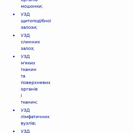
мошонки;
УЗД
щитоподібної
залози;
УЗД
слинних
залоз;
УЗД
м'яких
тканин
та
поверхневих
органів
і
тканин;
УЗД
лімфатичних
вузлів;
УЗД