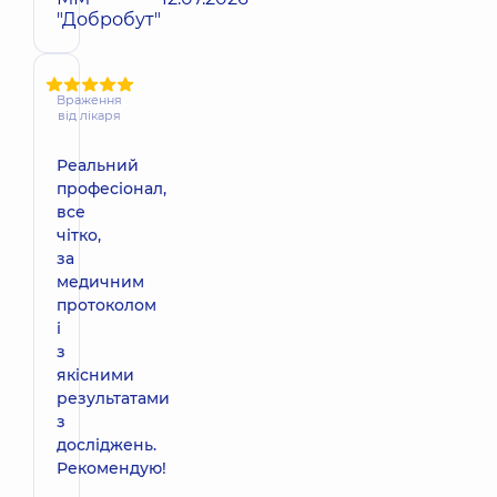
"Добробут"
Враження
від лікаря
Реальний
професіонал,
все
чітко,
за
медичним
протоколом
і
з
якісними
результатами
з
досліджень.
Рекомендую!