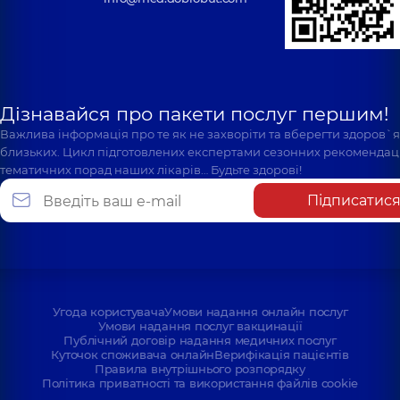
Дізнавайся про пакети послуг першим!
Важлива інформація про те як не захворіти та вберегти здоров`
близьких. Цикл підготовлених експертами сезонних рекомендаці
тематичних порад наших лікарів… Будьте здорові!
Підписатис
Угода користувача
Умови надання онлайн послуг
Умови надання послуг вакцинації
Публічний договір надання медичних послуг
Куточок споживача онлайн
Верифікація пацієнтів
Правила внутрішнього розпорядку
Політика приватності та використання файлів cookie