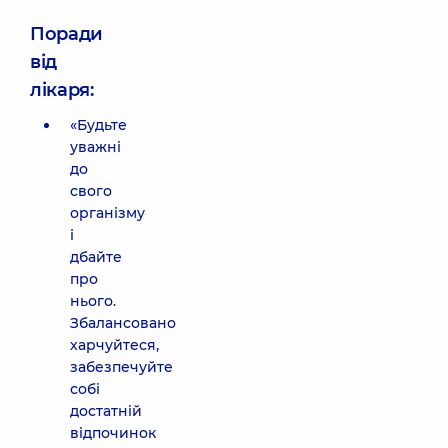
Поради
від
лікаря:
«Будьте
уважні
до
свого
організму
і
дбайте
про
нього.
Збалансовано
харчуйтеся,
забезпечуйте
собі
достатній
відпочинок