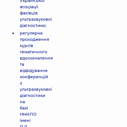
Української
асоціації
фахівців
ультразвукової
діагностики;
регулярне
проходження
курсів
тематичного
вдосконалення
та
відвідування
конференцій
з
ультразвукової
діагностики
на
базі
НМАПО
імені
П.Л.