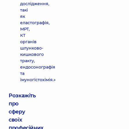
дослідження,
такі
як
еластографія,
МРТ,
КТ
органів
шлунково-
кишкового
тракту,
ендосонографія
та
імуногістохімія.»
Розкажіть
про
сферу
своїх
професійних