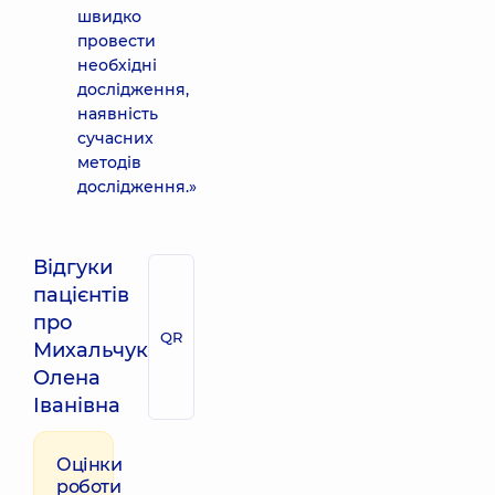
швидко
провести
необхідні
дослідження,
наявність
сучасних
методів
дослідження.»
Відгуки
пацієнтів
про
QR
Михальчук
Олена
Іванівна
Оцінки
роботи