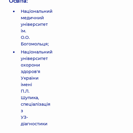
Освіта:
Національний
медичний
університет
ім.
О.О.
Богомольця;
Національний
університет
охорони
здоров'я
України
імені
П.Л.
Шупика,
спеціалізація
з
УЗ-
діагностики