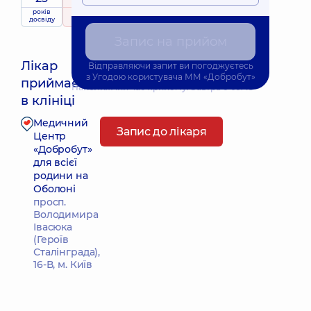
років
рейтинг
на підставі
досвіду
500 Відгуки
Запис на прийом
Лікар
Відправляючи запит ви погоджуєтесь
з
Угодою користувача
ММ «Добробут»
приймає
Найближчий час прийому: Завтра о 09:45
в клініці
Медичний
Запис до лікаря
Центр
«Добробут»
для всієї
родини на
Оболоні
просп.
Володимира
Івасюка
(Героїв
Сталінграда),
16-В, м. Київ