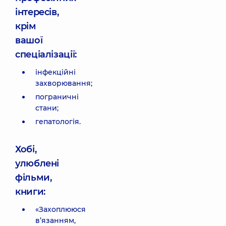
інтересів,
крім
вашої
спеціалізації:
інфекційні
захворювання;
пограничні
стани;
гепатологія.
Хобі,
улюблені
фільми,
книги:
«Захоплююся
в’язанням,