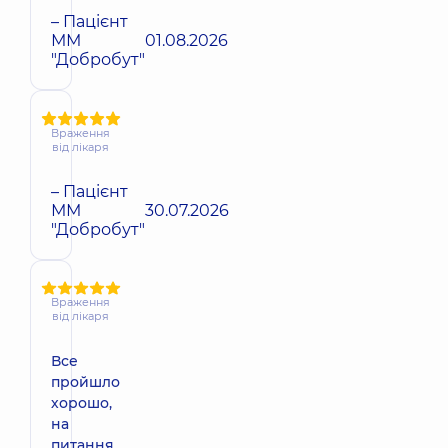
– Пацієнт
ММ
01.08.2026
"Добробут"
Враження
від лікаря
– Пацієнт
ММ
30.07.2026
"Добробут"
Враження
від лікаря
Все
пройшло
хорошо,
на
питання