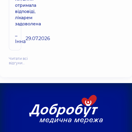
отримала
відповіді,
лікарем
задоволена
–
29.07.2026
Інна
Читати всі
відгуки…