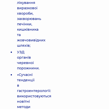
лікування
виразкової
хвороби,
захворювань
печінки,
кишківника
та
жовчовивідних
шляхів;
УЗД
органів
черевної
порожнини.
«Сучасні
тенденції
в
гастроентерології:
використовуються
новітні
методи