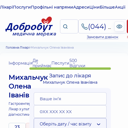
Лікарі
Послуги
Профільні напрями
Адреси
Ціни
Більше
Акції
(044) 495-2-888
Замовити дзвінок
Головна
Лікарі
Михальчук Олена Іванівна
Де
500
Інформація
Послуги
приймає
Відгуки
Запис до лікаря
Михальчук
Михальчук Олена Іванівна
Олена
Іванівна
Гастроентеролог;
Лікар з ультразвукової
діагностики;
Оберіть дату / час візиту
23
4.9
/ 5