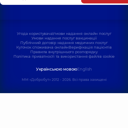
Угода користувача
Умови надання онлайн послуг
Умови надання послуг вакцинації
Публічний договір надання медичних послуг
Куточок споживача онлайн
Верифікація пацієнтів
Правила внутрішнього розпорядку
Політика приватності та використання файлів cookie
Українською мовою
English
ММ «Добробут» 2012 - 2026. Всі права захищені