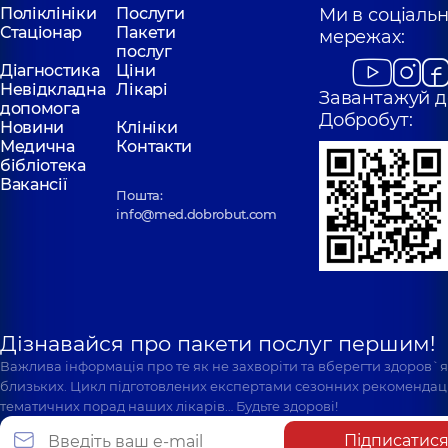
Поліклініки
Послуги
Ми в соціаль
Стаціонар
Пакети
мережах:
послуг
Діагностика
Ціни
Невідкладна
Лікарі
Завантажуй д
допомога
Добробут:
Новини
Клініки
Медична
Контакти
бібліотека
Вакансії
Пошта:
info@med.dobrobut.com
Дізнавайся про пакети послуг першим!
Важлива інформація про те як не захворіти та вберегти здоров`
близьких. Цикл підготовлених експертами сезонних рекомендаці
тематичних порад наших лікарів… Будьте здорові!
Підписатис