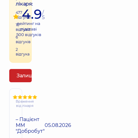
лікаря:
4.9
/
477
5
відгуків
рейтинг на
10
підставі
відгуків
500
відгуків
6
відгуків
2
відгука
Залишити відгук
Враження
від лікаря
– Пацієнт
ММ
05.08.2026
"Добробут"