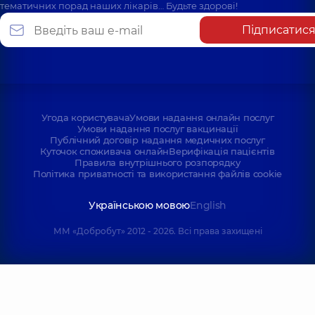
тематичних порад наших лікарів… Будьте здорові!
Прядкін
Олексій
Підписатис
Процюк
Олександрович
Ярослав
Масажист; Лікар
Васильович
лікувальної
Фізіотерапевт,
фізкультури;
масажист,
17 років
Реабілітолог;
досвіду
Фізіотерапевт,
5
років досвіду
Угода користувача
Умови надання онлайн послуг
Умови надання послуг вакцинації
Публічний договір надання медичних послуг
Скороходов
Куточок споживача онлайн
Верифікація пацієнтів
Віталій
Семішева Надія
Правила внутрішнього розпорядку
Олександрович
Політика приватності та використання файлів cookie
Іванівна
Реабілітолог;
Масажист,
26 років
Масажист;
досвіду
Українською мовою
English
Масажист дитячий,
12 років досвіду
ММ «Добробут» 2012 - 2026. Всі права захищені
Турченко
Олексій
Трофименко
Володимирович
Ірина Сергіївна
Масажист;
Масажист;
Масажист дитячий;
Фізіотерапевт,
Реабілітолог;