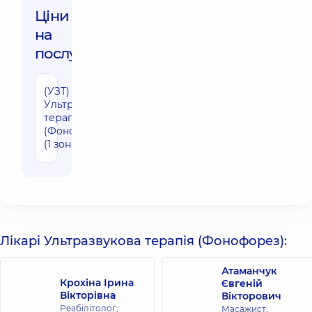
Ціни
на
послуги:
(УЗТ)
680 грн
Ультразвукова
терапія
(Фонофорез)
(1 зона)
Лікарі Ультразвукова терапія (Фонофорез):
Атаманчук
Крохіна Ірина
Євгеній
Вікторівна
Вікторович
Реабілітолог;
Масажист;