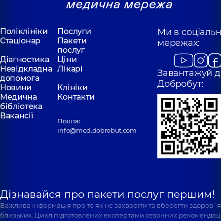
досвіду
років досвіду
Поліклініки
Послуги
Ми в соціаль
Дідух
Карлін Вадим
Стаціонар
Пакети
Олександр
мережах:
Михайлович
Олександрович
послуг
Масажист,
19 років
Діагностика
Ціни
Масажист,
13 років
досвіду
досвіду
Невідкладна
Лікарі
Завантажуй д
допомога
Добробут:
Новини
Клініки
Кушней Роман
Криворучко
Медична
Контакти
Богданович
Іван
бібліотека
Масажист дитячий;
Андрійович
Вакансії
Масажист;
Пошта:
Реабілітолог;
Реабілітолог;
Фізіотерапевт,
7
info@med.dobrobut.com
Фізіотерапевт,
16
років досвіду
років досвіду
Наталенко
Лагеза Денис
Сергій
Віталійович
Михайлович
Фізіотерапевт;
Дізнавайся про пакети послуг першим!
Масажист;
Масажист; Лікар
Реабілітолог,
8
лікувальної
Важлива інформація про те як не захворіти та вберегти здоров`
років досвіду
фізкультури,
близьких. Цикл підготовлених експертами сезонних рекомендаці