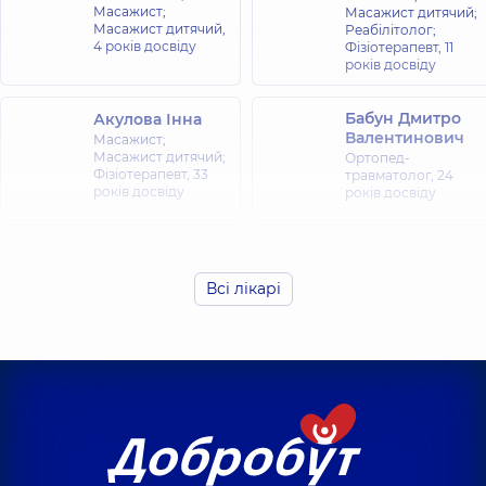
Масажист;
Масажист дитячий;
Масажист дитячий,
Реабілітолог;
4 років досвіду
Фізіотерапевт,
11
років досвіду
Бабун Дмитро
Акулова Інна
Валентинович
Масажист;
Масажист дитячий;
Ортопед-
Фізіотерапевт,
33
травматолог,
24
років досвіду
років досвіду
Баркалова
Людмила
Станіславівна
Всі лікарі
Віхоть Павло
Фізіотерапевт;
Дмитрович
Лікар фізичної та
Масажист,
реабілітаційної
медицини (ФРМ),
39 років досвіду
Гайдаш Олена
Губенко Сергій
Анатоліївна
Сергійович
Фізіотерапевт;
Масажист;
Масажист,
25 років
Фізіотерапевт,
17