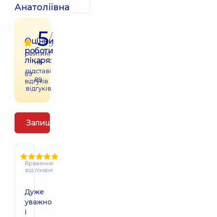
Анатоліївна
5
/
Оцінки
5
роботи
рейтинг
лікаря:
на
підставі
89
89
відгуків
відгуків
Залишити відгук
Враження
від лікаря
Дуже
уважно
і