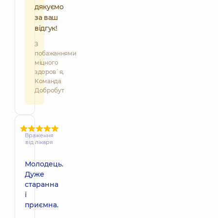
дякуємо
за ваш
відгук!
З
побажаннями
міцного
здоров`я,
Команда
Добробут
Враження
від лікаря
Молодець.
Дуже
старанна
і
приємна.