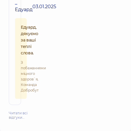
–
03.01.2025
Едуард
Едуард,
дякуємо
за ваші
теплі
слова.
З
побажаннями
міцного
здоров`я,
Команда
Добробут
Читати всі
відгуки…