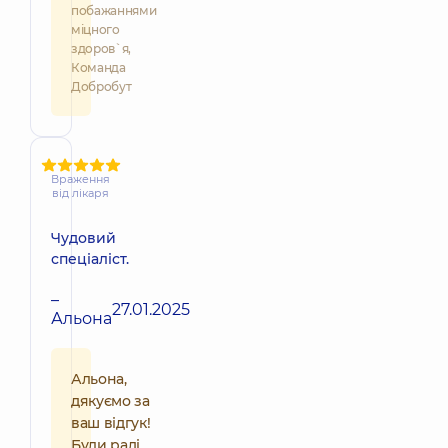
побажаннями
міцного
здоров`я,
Команда
Добробут
Враження
від лікаря
Чудовий
спеціаліст.
–
27.01.2025
Альона
Альона,
дякуємо за
ваш відгук!
Були раді