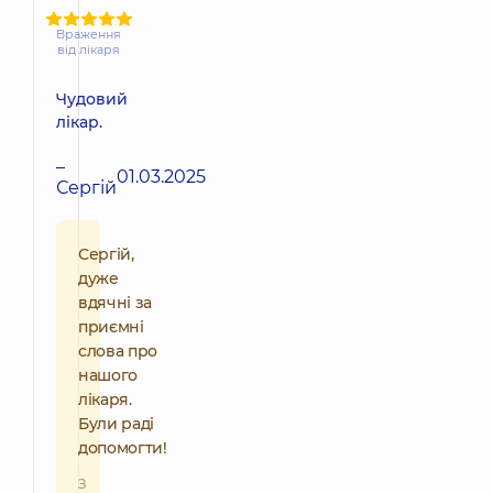
Враження
від лікаря
Чудовий
лікар.
–
01.03.2025
Сергій
Сергій,
дуже
вдячні за
приємні
слова про
нашого
лікаря.
Були раді
допомогти!
З