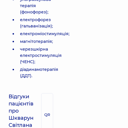
терапія
(фонофорез);
електрофорез
(гальванізація);
електроміостимуляція;
магнітотерапія;
черезшкірна
електростимуляція
(ЧЕНС);
діадинамотерапія
(ДДТ).
Відгуки
пацієнтів
про
QR
Шкварун
Світлана