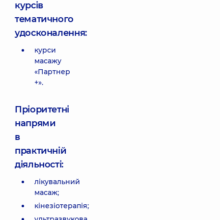
курсів
тематичного
удосконалення:
курси
масажу
«Партнер
+».
Пріоритетні
напрями
в
практичній
діяльності:
лікувальний
масаж;
кінезіотерапія;
ультразвукова