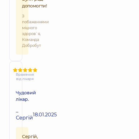
допомогти!
З
побажаннями
міцного
здоров`я,
Команда
Добробут
Враження
від лікаря
Чудовий
лікар.
–
18.01.2025
Сергій
Сергій,