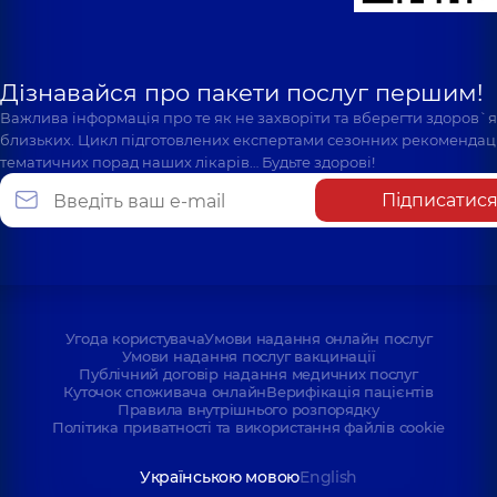
Дізнавайся про пакети послуг першим!
Важлива інформація про те як не захворіти та вберегти здоров`
близьких. Цикл підготовлених експертами сезонних рекомендаці
тематичних порад наших лікарів… Будьте здорові!
Підписатис
Угода користувача
Умови надання онлайн послуг
Умови надання послуг вакцинації
Публічний договір надання медичних послуг
Куточок споживача онлайн
Верифікація пацієнтів
Правила внутрішнього розпорядку
Політика приватності та використання файлів cookie
Українською мовою
English