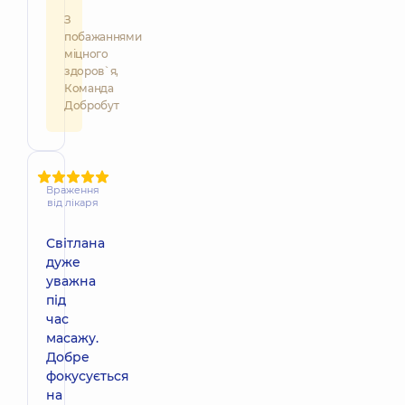
З
побажаннями
міцного
здоров`я,
Команда
Добробут
Враження
від лікаря
Світлана
дуже
уважна
під
час
масажу.
Добре
фокусується
на