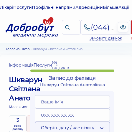
Лікарі
Послуги
Профільні напрями
Адреси
Ціни
Більше
Акції
(044) 495-2-888
Замовити дзвінок
Головна
Лікарі
Шкварун Світлана Анатоліївна
89
Інформація
Послуги
відгуків
Запис до фахівця
Шкварун
Шкварун Світлана Анатоліївна
Світлана
Анатоліївна
Масажист;
3
5
/ 5
років
рейтинг
на підставі
Оберіть дату / час візиту
досвіду
89 відгуків