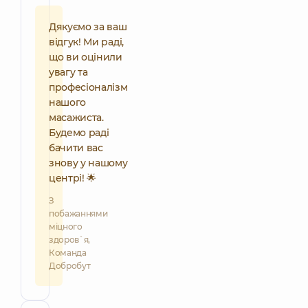
Дякуємо за ваш
відгук! Ми раді,
що ви оцінили
увагу та
професіоналізм
нашого
масажиста.
Будемо раді
бачити вас
знову у нашому
центрі! 🌟
З
побажаннями
міцного
здоров`я,
Команда
Добробут