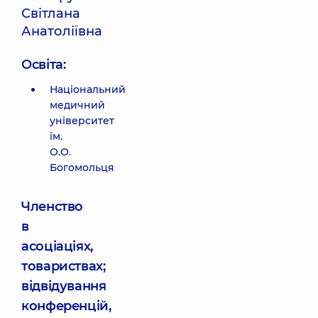
Світлана
Анатоліївна
Освіта:
Національний
медичний
університет
ім.
О.О.
Богомольця
Членство
в
асоціаціях,
товариствах;
відвідування
конференцій,