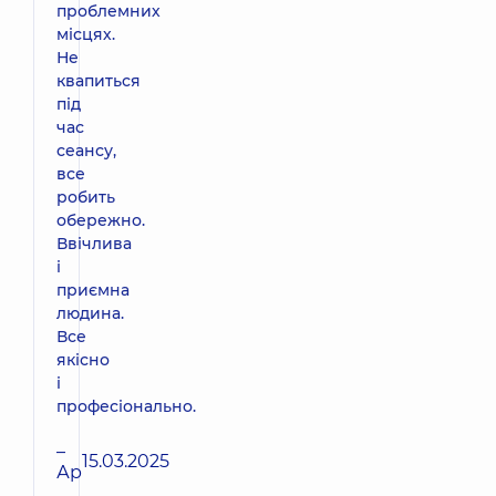
проблемних
місцях.
Не
квапиться
під
час
сеансу,
все
робить
обережно.
Ввічлива
і
приємна
людина.
Все
якісно
і
професіонально.
–
15.03.2025
Ар