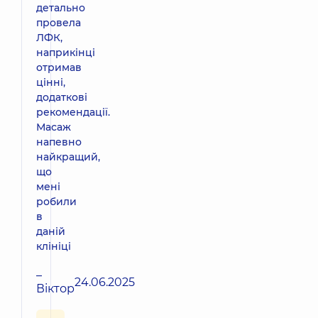
детально
провела
ЛФК,
наприкінці
отримав
цінні,
додаткові
рекомендації.
Масаж
напевно
найкращий,
що
мені
робили
в
даній
клініці
–
24.06.2025
Віктор