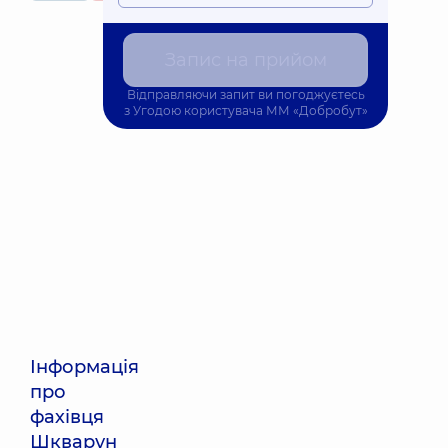
Запис на прийом
Відправляючи запит ви погоджуєтесь
з
Угодою користувача
ММ «Добробут»
Інформація
про
фахівця
Шкварун