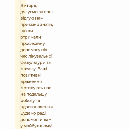
Вікторе,
дякуємо за ваш
відгук! Нам
приємно знати,
що ви
отримали
професійну
допомогу під
час лікувальної
фізкультури та
масажу. Ваші
позитивні
враження
мотивують нас
на подальшу
роботу та
вдосконалення.
Будемо раді
допомогти вам
у майбутньому!