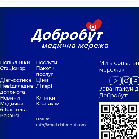
Поліклініки
Послуги
Ми в соціаль
Стаціонар
Пакети
мережах:
послуг
Діагностика
Ціни
Невідкладна
Лікарі
Завантажуй д
допомога
Добробут:
Новини
Клініки
Медична
Контакти
бібліотека
Вакансії
Пошта:
info@med.dobrobut.com