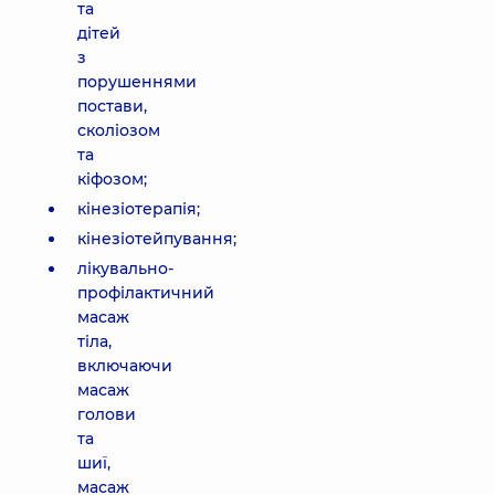
та
дітей
з
порушеннями
постави,
сколіозом
та
кіфозом;
кінезіотерапія;
кінезіотейпування;
лікувально-
профілактичний
масаж
тіла,
включаючи
масаж
голови
та
шиї,
масаж