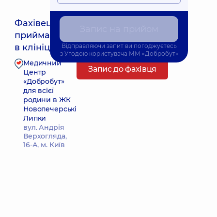
Фахівець
Запис на прийом
приймає
Найближчий час прийому: 17.08.2026 11:45
в клініці
Відправляючи запит ви погоджуєтесь
з
Угодою користувача
ММ «Добробут»
Медичний
Запис до фахівця
Центр
«Добробут»
для всієї
родини в ЖК
Новопечерські
Липки
вул. Андрія
Верхогляда,
16-А, м. Київ