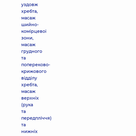
уздовж
хребта,
масаж
шийно-
комірцевої
зони,
масаж
грудного
та
попереково-
крижового
відділу
хребта,
масаж
верхніх
(рука
та
передпліччя)
та
нижніх