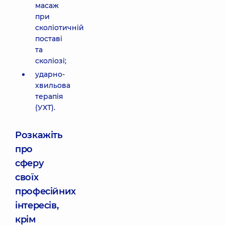
масаж
при
сколіотичній
поставі
та
сколіозі;
ударно-
хвильова
терапія
(УХТ).
Розкажіть
про
сферу
своїх
професійних
інтересів,
крім