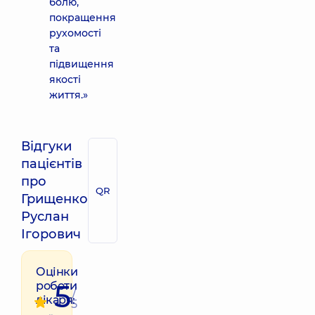
болю,
покращення
рухомості
та
підвищення
якості
життя.»
Відгуки
пацієнтів
про
QR
Грищенко
Руслан
Ігорович
Оцінки
5
роботи
/
лікаря:
5