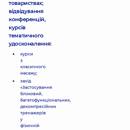
товариствах;
відвідування
конференцій,
курсів
тематичного
удосконалення:
курси
з
класичного
масажу;
захід
«Застосування
блоковий,
багатофункціональних,
декомпресійних
тренажерів
у
фізичній