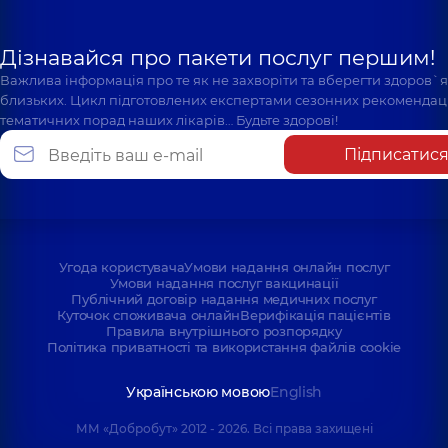
Дізнавайся про пакети послуг першим!
Важлива інформація про те як не захворіти та вберегти здоров`
близьких. Цикл підготовлених експертами сезонних рекомендаці
тематичних порад наших лікарів… Будьте здорові!
Підписатис
Угода користувача
Умови надання онлайн послуг
Умови надання послуг вакцинації
Публічний договір надання медичних послуг
Куточок споживача онлайн
Верифікація пацієнтів
Правила внутрішнього розпорядку
Політика приватності та використання файлів cookie
Українською мовою
English
ММ «Добробут» 2012 - 2026. Всі права захищені