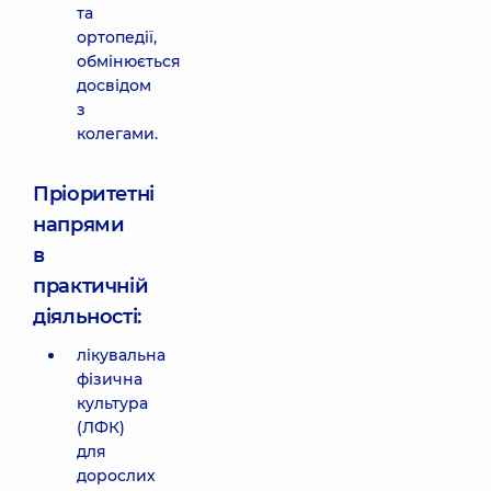
та
ортопедії,
обмінюється
досвідом
з
колегами.
Пріоритетні
напрями
в
практичній
діяльності:
лікувальна
фізична
культура
(ЛФК)
для
дорослих