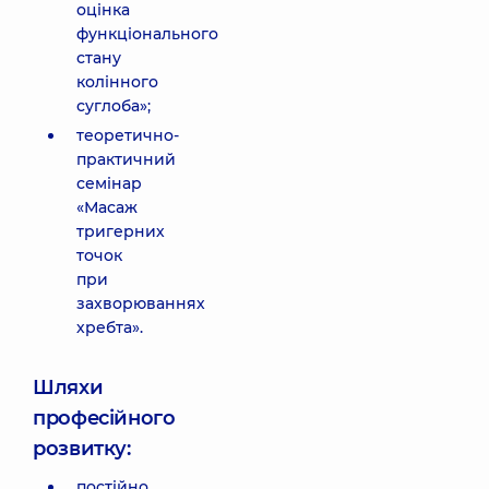
оцінка
функціонального
стану
колінного
суглоба»;
теоретично-
практичний
семінар
«Масаж
тригерних
точок
при
захворюваннях
хребта».
Шляхи
професійного
розвитку:
постійно