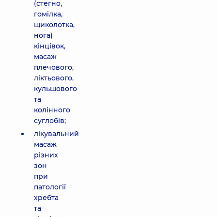
(стегно,
гомілка,
щиколотка,
нога)
кінцівок,
масаж
плечового,
ліктьового,
кульшового
та
колінного
суглобів;
лікувальний
масаж
різних
зон
при
патології
хребта
та