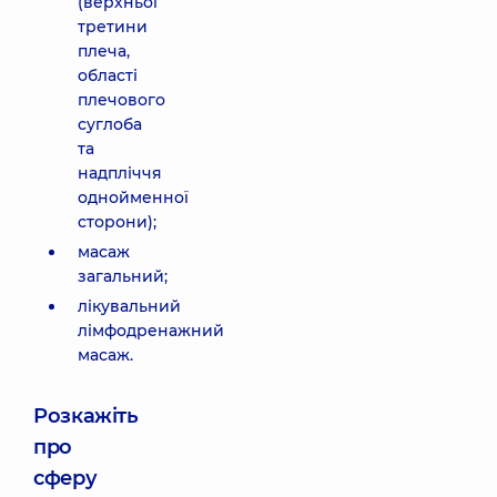
(верхньої
третини
плеча,
області
плечового
суглоба
та
надпліччя
однойменної
сторони);
масаж
загальний;
лікувальний
лімфодренажний
масаж.
Розкажіть
про
сферу