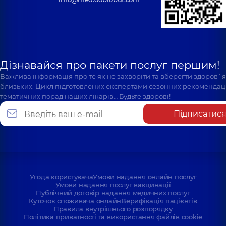
Дізнавайся про пакети послуг першим!
Важлива інформація про те як не захворіти та вберегти здоров`
близьких. Цикл підготовлених експертами сезонних рекомендаці
тематичних порад наших лікарів… Будьте здорові!
Підписатис
Угода користувача
Умови надання онлайн послуг
Умови надання послуг вакцинації
Публічний договір надання медичних послуг
Куточок споживача онлайн
Верифікація пацієнтів
Правила внутрішнього розпорядку
Політика приватності та використання файлів cookie