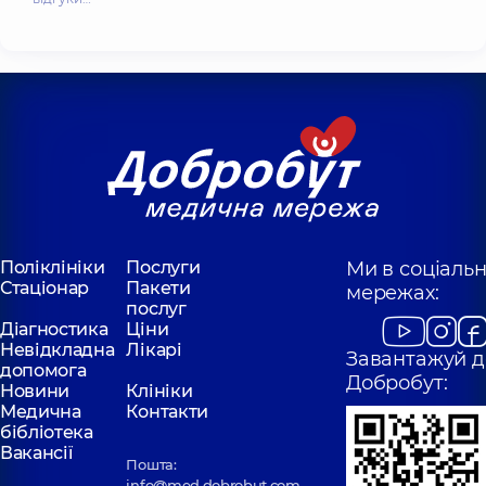
Поліклініки
Послуги
Ми в соціаль
Стаціонар
Пакети
мережах:
послуг
Діагностика
Ціни
Невідкладна
Лікарі
Завантажуй д
допомога
Добробут:
Новини
Клініки
Медична
Контакти
бібліотека
Вакансії
Пошта:
info@med.dobrobut.com