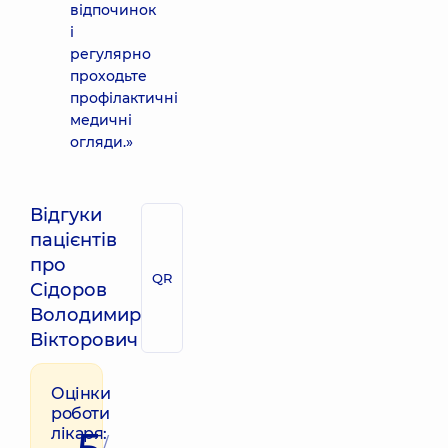
відпочинок
і
регулярно
проходьте
профілактичні
медичні
огляди.»
Відгуки
пацієнтів
про
QR
Сідоров
Володимир
Вікторович
Оцінки
роботи
лікаря:
/