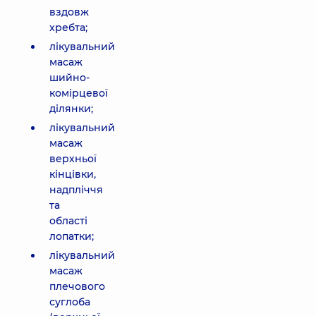
вздовж
хребта;
лікувальний
масаж
шийно-
комірцевої
ділянки;
лікувальний
масаж
верхньої
кінцівки,
надпліччя
та
області
лопатки;
лікувальний
масаж
плечового
суглоба