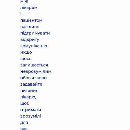
між
лікарем
і
пацієнтом
важливо
підтримувати
відкриту
комунікацію.
Якщо
щось
залишається
незрозумілим,
обов'язково
задавайте
питання
лікарю,
щоб
отримати
зрозумілі
для
вас