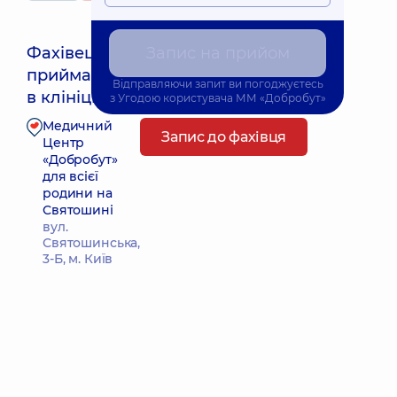
Фахівець
Запис на прийом
приймає
Найближчий час прийому: Сьогодні о 16:00
Відправляючи запит ви погоджуєтесь
в клініці
з
Угодою користувача
ММ «Добробут»
Медичний
Запис до фахівця
Центр
«Добробут»
для всієї
родини на
Святошині
вул.
Святошинська,
3-Б, м. Київ