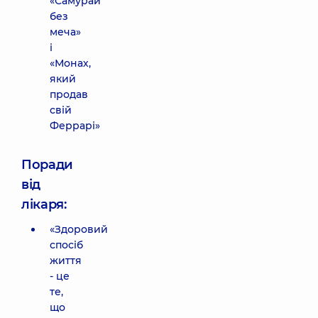
«Самурай
без
меча»
і
«Монах,
який
продав
свій
Феррарі»
Поради
від
лікаря:
«Здоровий
спосіб
життя
- це
те,
що