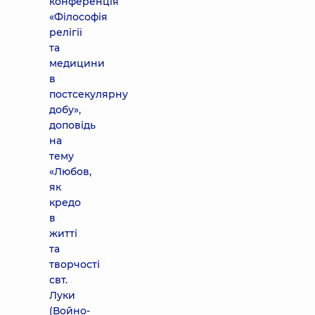
конференція
«Філософія
релігії
та
медицини
в
постсекулярну
добу»,
доповідь
на
тему
«Любов,
як
кредо
в
житті
та
творчості
свт.
Луки
(Войно-