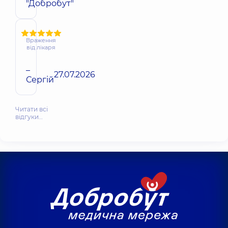
"Добробут"
Враження
від лікаря
–
27.07.2026
Сергій
Читати всі
відгуки…