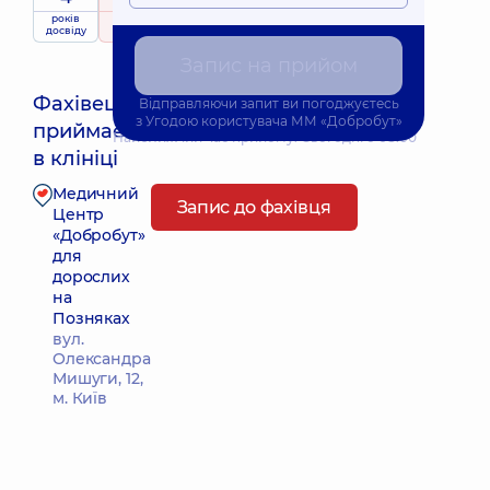
років
рейтинг
на підставі
досвіду
175 відгуків
Запис на прийом
Фахівець
Відправляючи запит ви погоджуєтесь
з
Угодою користувача
ММ «Добробут»
приймає
Найближчий час прийому: Сьогодні о 08:00
в клініці
Медичний
Запис до фахівця
Центр
«Добробут»
для
дорослих
на
Позняках
вул.
Олександра
Мишуги, 12,
м. Київ