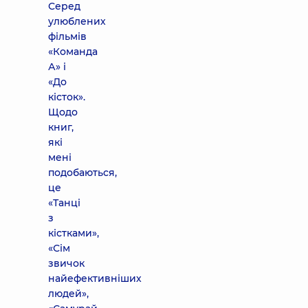
Серед
улюблених
фільмів
«Команда
А» і
«До
кісток».
Щодо
книг,
які
мені
подобаються,
це
«Танці
з
кістками»,
«Сім
звичок
найефективніших
людей»,