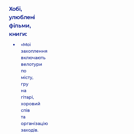
Хобі,
улюблені
фільми,
книги:
«Мої
захоплення
включають
велотури
по
місту,
гру
на
гітарі,
хоровий
спів
та
організацію
заходів.