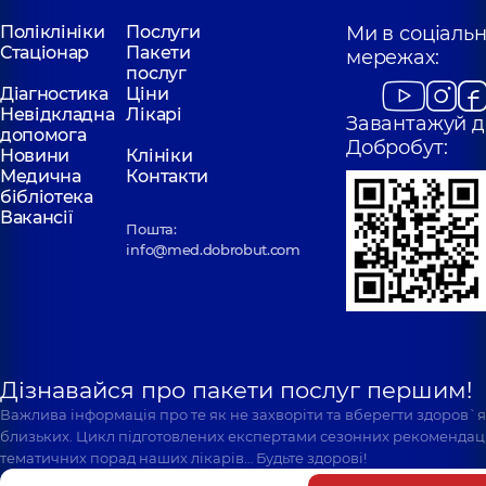
Поліклініки
Послуги
Ми в соціаль
Стаціонар
Пакети
мережах:
послуг
Діагностика
Ціни
Невідкладна
Лікарі
Завантажуй д
допомога
Добробут:
Новини
Клініки
Медична
Контакти
бібліотека
Вакансії
Пошта:
info@med.dobrobut.com
Дізнавайся про пакети послуг першим!
Важлива інформація про те як не захворіти та вберегти здоров`
близьких. Цикл підготовлених експертами сезонних рекомендаці
тематичних порад наших лікарів… Будьте здорові!