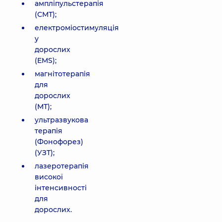
ампліпульстерапія
(СМТ);
електроміостимуляція
у
дорослих
(EMS);
магнітотерапія
для
дорослих
(МТ);
ультразвукова
терапія
(Фонофорез)
(УЗТ);
лазеротерапія
високої
інтенсивності
для
дорослих.