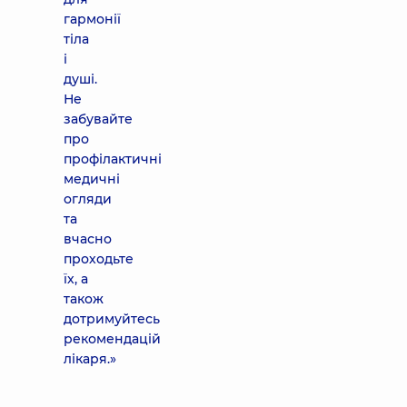
гармонії
тіла
і
душі.
Не
забувайте
про
профілактичні
медичні
огляди
та
вчасно
проходьте
їх, а
також
дотримуйтесь
рекомендацій
лікаря.»