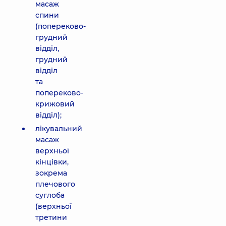
масаж
спини
(попереково-
грудний
відділ,
грудний
відділ
та
попереково-
крижовий
відділ);
лікувальний
масаж
верхньої
кінцівки,
зокрема
плечового
суглоба
(верхньої
третини