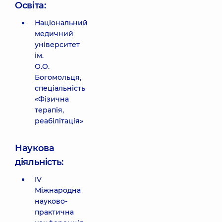
Освіта:
Національний
медичний
університет
ім.
О.О.
Богомольця,
спеціальність
«Фізична
терапія,
реабілітація»
Наукова
діяльність:
IV
Міжнародна
науково-
практична