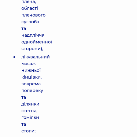
плеча,
області
плечового
суглоба
та
надпліччя
однойменної
сторони);
лікувальний
масаж
нижньої
кінцівки,
зокрема
попереку
та
ділянки
стегна,
гомілки
та
стопи;