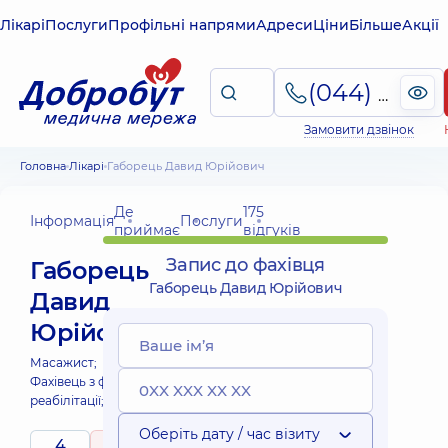
Лікарі
Послуги
Профільні напрями
Адреси
Ціни
Більше
Акції
(044) 495-2-888
Замовити дзвінок
Головна
Лікарі
Габорець Давид Юрійович
Де
175
Інформація
Послуги
приймає
відгуків
Запис до фахівця
Габорець
Габорець Давид Юрійович
Давид
Юрійович
Масажист;
Фахівець з фізичної
реабілітації;
Оберіть дату / час візиту
4
4.9
/ 5