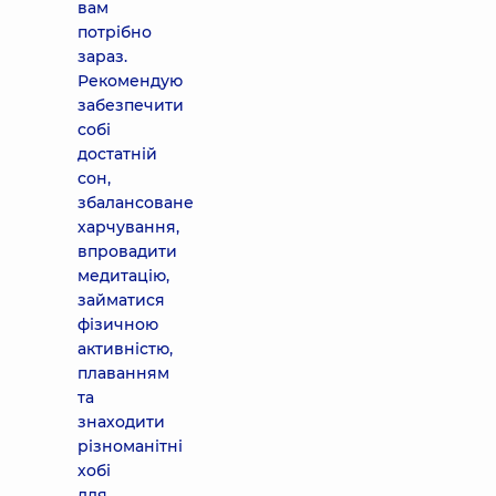
вам
потрібно
зараз.
Рекомендую
забезпечити
собі
достатній
сон,
збалансоване
харчування,
впровадити
медитацію,
займатися
фізичною
активністю,
плаванням
та
знаходити
різноманітні
хобі
для