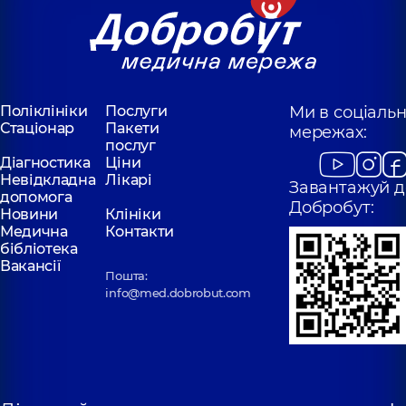
Поліклініки
Послуги
Ми в соціаль
Стаціонар
Пакети
мережах:
послуг
Діагностика
Ціни
Невідкладна
Лікарі
Завантажуй д
допомога
Добробут:
Новини
Клініки
Медична
Контакти
бібліотека
Вакансії
Пошта:
info@med.dobrobut.com