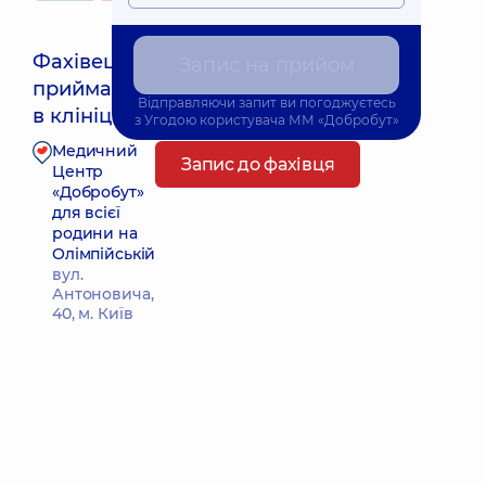
Фахівець
Запис на прийом
приймає
Найближчий час прийому: Сьогодні о 08:30
Відправляючи запит ви погоджуєтесь
в клініці
з
Угодою користувача
ММ «Добробут»
Медичний
Запис до фахівця
Центр
«Добробут»
для всієї
родини на
Олімпійській
вул.
Антоновича,
40, м. Київ