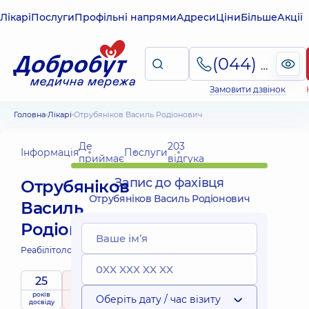
Лікарі
Послуги
Профільні напрями
Адреси
Ціни
Більше
Акції
(044) 495-2-888
Замовити дзвінок
Головна
Лікарі
Отрубяніков Василь Родіонович
Де
203
Інформація
Послуги
приймає
відгука
Запис до фахівця
Отрубяніков
Отрубяніков Василь Родіонович
Василь
Родіонович
Реабілітолог;
Фізіотерапевт;
25
5
/ 5
років
рейтинг
на підставі
Оберіть дату / час візиту
досвіду
203 відгука