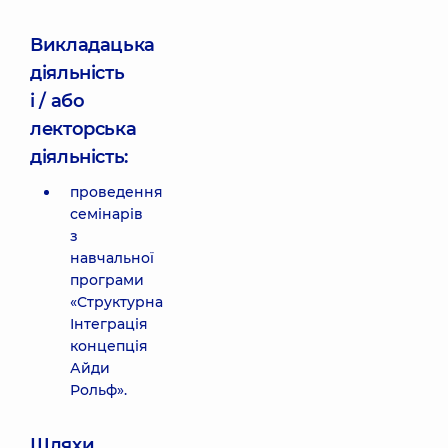
Викладацька
діяльність
і / або
лекторська
діяльність:
проведення
семінарів
з
навчальної
програми
«Структурна
Інтеграція
концепція
Айди
Рольф».
Шляхи