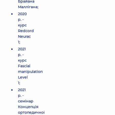
Брайана
Маллігана;
2020
р. -
курс
Redcord
Neurac
1;
2021
р. -
курс
Fascial
manipulation
Level
1;
2021
р. -
семінар
Концепція
ортопедичної