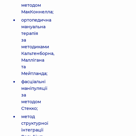
методом
МакКоннелла;
ортопедична
мануальна
терапія
за
методиками
Кальтенборна,
Маллігана
та
Мейтланда;
фасціальні
маніпуляції
за
методом
Стекко;
метод
структурної
інтеграції