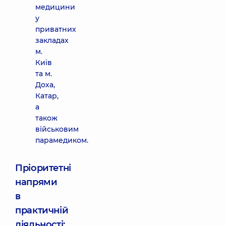
медицини
у
приватних
закладах
м.
Київ
та м.
Доха,
Катар,
а
також
військовим
парамедиком.
Пріоритетні
напрями
в
практичній
діяльності: