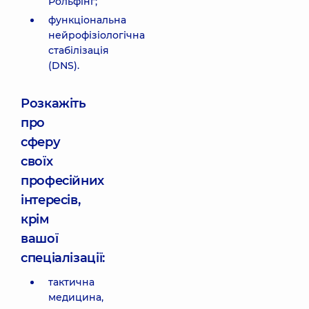
Рольфінг;
функціональна
нейрофізіологічна
стабілізація
(DNS).
Розкажіть
про
сферу
своїх
професійних
інтересів,
крім
вашої
спеціалізації:
тактична
медицина,