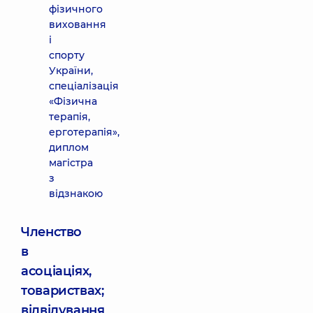
фізичного
виховання
і
спорту
України,
спеціалізація
«Фізична
терапія,
ерготерапія»,
диплом
магістра
з
відзнакою
Членство
в
асоціаціях,
товариствах;
відвідування