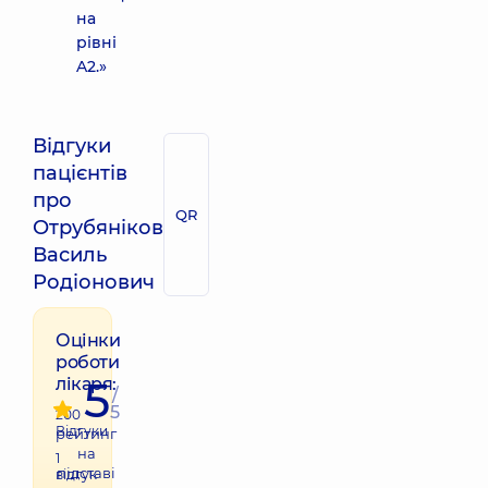
на
рівні
A2.»
Відгуки
пацієнтів
про
QR
Отрубяніков
Василь
Родіонович
Оцінки
роботи
5
лікаря:
/
5
200
Відгуки
рейтинг
на
1
підставі
відгук