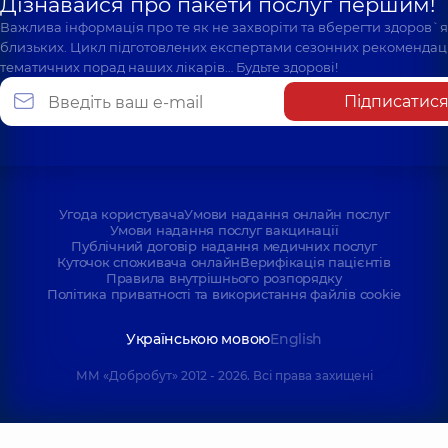
Дізнавайся про пакети послуг першим!
Важлива інформація про те як не захворіти та вберегти здоров`
близьких. Цикл підготовлених експертами сезонних рекомендаці
тематичних порад наших лікарів… Будьте здорові!
Підписатис
Угода користувача
Умови надання онлайн послуг
Умови надання послуг вакцинації
Публічний договір надання медичних послуг
Куточок споживача онлайн
Верифікація пацієнтів
Правила внутрішнього розпорядку
Політика приватності та використання файлів cookie
Українською мовою
English
ММ «Добробут» 2012 - 2026. Всі права захищені