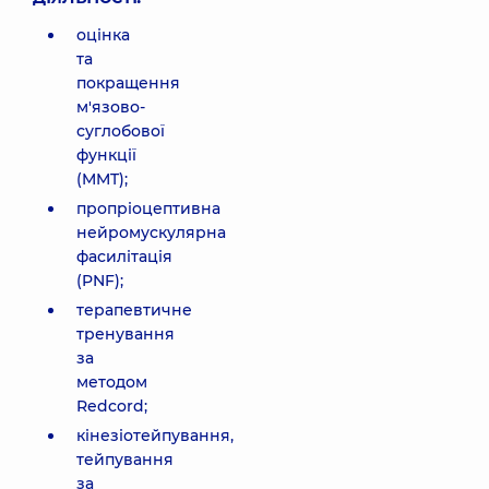
оцінка
та
покращення
м'язово-
суглобової
функції
(MMT);
пропріоцептивна
нейромускулярна
фасилітація
(PNF);
терапевтичне
тренування
за
методом
Redcord;
кінезіотейпування,
тейпування
за