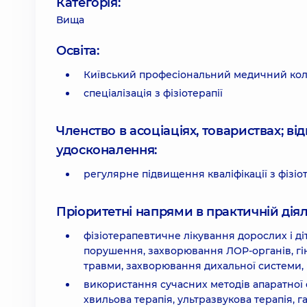
Категорія:
Вища
Освіта:
Київський професіональний медичний ко
спеціалізація з фізіотерапії
Членство в асоціаціях, товариствах; в
удосконалення:
регулярне підвищення кваліфікації з фізіотера
Пріоритетні напрями в практичній діял
фізіотерапевтичне лікування дорослих і д
порушення, захворювання ЛОР-органів, гіне
травми, захворювання дихальної системи, 
використання сучасних методів апаратної фі
хвильова терапія, ультразвукова терапія, 