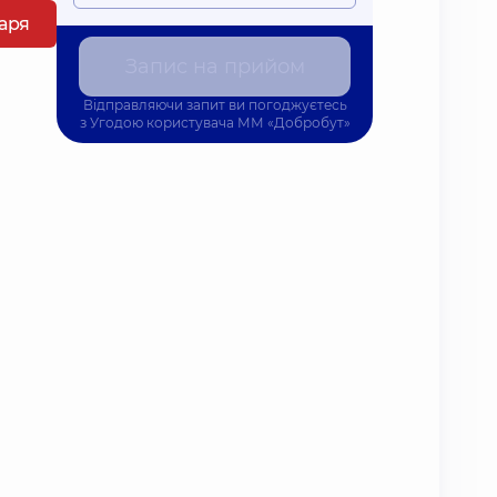
каря
Запис на прийом
Відправляючи запит ви погоджуєтесь
з
Угодою користувача
ММ «Добробут»