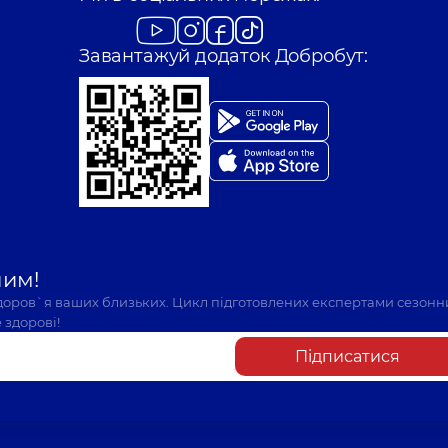
Завантажуй додаток Добробут:
шим!
здоров`я ваших близьких. Цикл підготовлених експертами сезонн
 здорові!
Підписатися