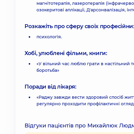
магнітотерапія, лазеротерапія (інфрачерв
озокеритові аплікації, Д'арсонвалізація, і
Розкажіть про сферу своїх професійних 
психологія.
Хобі, улюблені фільми, книги:
«У вільний час люблю грати в настільний т
боротьба»
Поради від лікаря:
«Раджу завжди вести здоровий спосіб життя
регулярно проходити профілактичні огляд
Відгуки пацієнтів про Михайлюк Люд