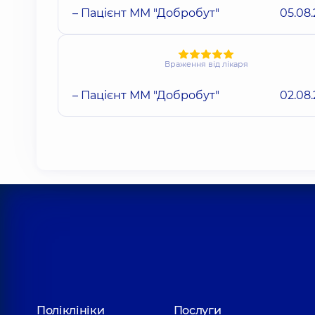
– Пацієнт ММ "Добробут"
05.08
Враження від лікаря
– Пацієнт ММ "Добробут"
02.08
Поліклініки
Послуги