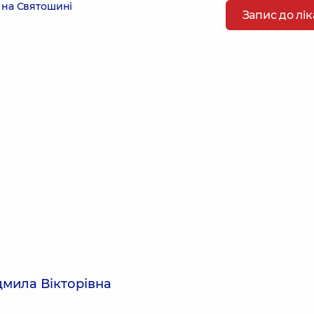
 на Святошині
Запис до лі
мила Вікторівна