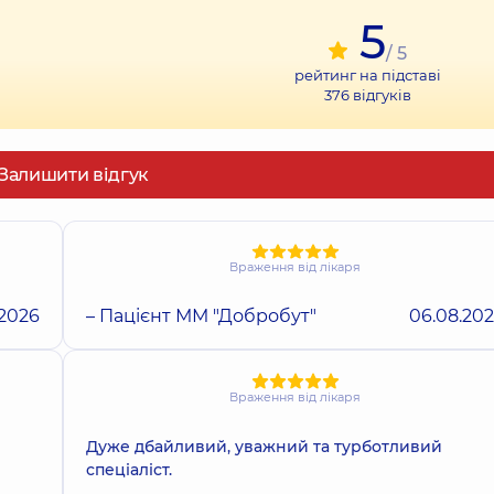
5
/ 5
рейтинг на підставі
376
відгуків
Залишити відгук
Враження від лікаря
.2026
– Пацієнт ММ "Добробут"
06.08.20
Враження від лікаря
Дуже дбайливий, уважний та турботливий
спеціаліст.