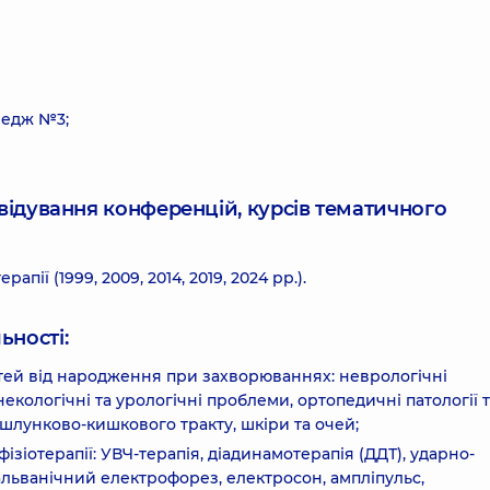
ледж №3;
ідвідування конференцій, курсів тематичного
пії (1999, 2009, 2014, 2019, 2024 рр.).
ьності:
ітей від народження при захворюваннях: неврологічні
кологічні та урологічні проблеми, ортопедичні патології 
шлунково-кишкового тракту, шкіри та очей;
зіотерапії: УВЧ-терапія, діадинамотерапія (ДДТ), ударно-
гальванічний електрофорез, електросон, ампліпульс,