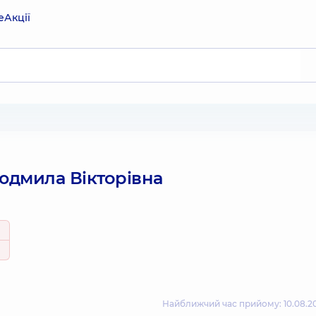
е
Акції
дмила Вікторівна
Найближчий час прийому: 10.08.20