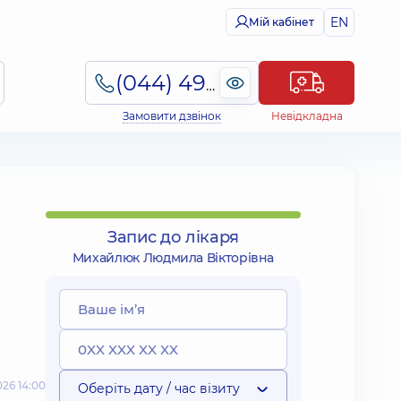
EN
Мій кабінет
(044) 495-2-888
Замовити дзвінок
Невідкладна
Запис до лікаря
Михайлюк Людмила Вікторівна
26 14:00
Оберіть дату / час візиту