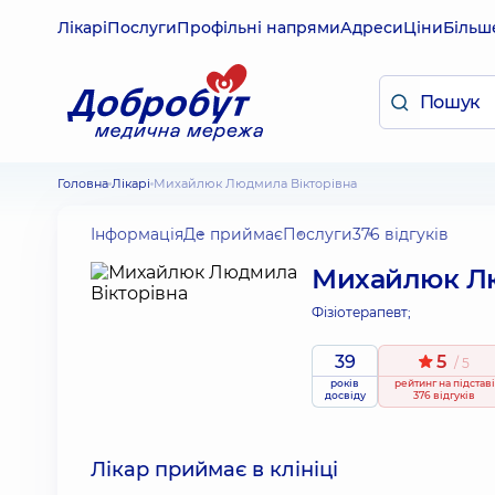
Лікарі
Послуги
Профільні напрями
Адреси
Ціни
Більш
Головна
Лікарі
Михайлюк Людмила Вікторівна
Інформація
Де приймає
Послуги
376 відгуків
Михайлюк Лю
Фізіотерапевт;
39
5
/ 5
років
рейтинг
на підставі
досвіду
376 відгуків
Лікар приймає в клініці