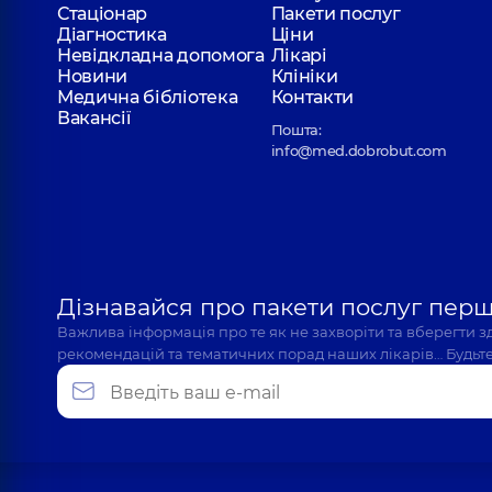
Стаціонар
Пакети послуг
Діагностика
Ціни
Невідкладна допомога
Лікарі
Новини
Клініки
Медична бібліотека
Контакти
Вакансії
Пошта:
info@med.dobrobut.com
Дізнавайся про пакети послуг пер
Важлива інформація про те як не захворіти та вберегти 
рекомендацій та тематичних порад наших лікарів… Будьте