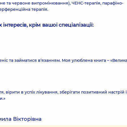
оне та червоне випромінювання), ЧЕНС-терапія, парафіно-
нтерференційна терапія.
інтересів, крім вашої спеціалізації:
еніс та займатися в’язанням. Моя улюблена книга – «Велик
, вірити в успіх лікування, зберігати позитивний настрій і
и.»
мила Вікторівна