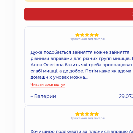
Враження від лікаря
Дуже подобається зайняття кожне зайняття
різними вправами для різних групп мишців. І
Анна Олегівна бачить які треба пропрацюват
слабі мишці, а де добре. Потім каже як вдома 
домашніх умовах можна...
Читати весь відгук
– Валерий
29.07
Враження від лікаря
Хочу щиро подякувати за плідну співпрацю 