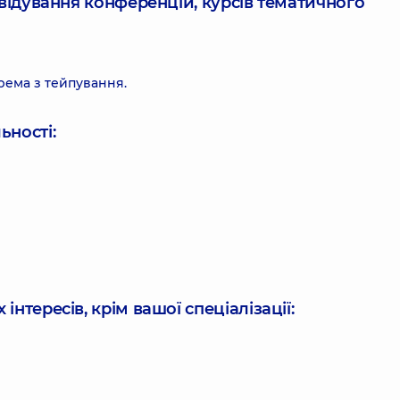
ідвідування конференцій, курсів тематичного
рема з тейпування.
ьності:
інтересів, крім вашої спеціалізації: