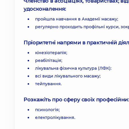
Членство в асоціаціях, товариствах; в
удосконалення:
пройшла навчання в Академії масажу;
регулярно проходить профільні курси, зок
Пріоритетні напрями в практичній діял
кінезіотерапія;
реабілітація;
лікувальна фізична культура (ЛФК):
всі види лікувального масажу;
тейпування.
Розкажіть про сферу своїх професійних 
психологія;
електролікування.