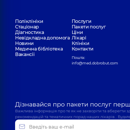
Поліклініки
Послуги
Стаціонар
Пакети послуг
Діагностика
Ціни
Невідкладна допомога
Лікарі
Новини
Клініки
Медична бібліотека
Контакти
Вакансії
Пошта:
info@med.dobrobut.com
Дізнавайся про пакети послуг пер
Важлива інформація про те як не захворіти та вберегти 
рекомендацій та тематичних порад наших лікарів… Будьте