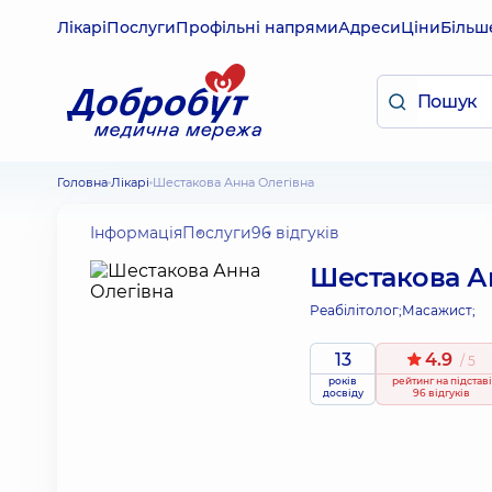
Лікарі
Послуги
Профільні напрями
Адреси
Ціни
Більш
Головна
Лікарі
Шестакова Анна Олегівна
Інформація
Послуги
96 відгуків
Шестакова А
Реабілітолог;
Масажист;
13
4.9
/ 5
років
рейтинг
на підставі
досвіду
96 відгуків