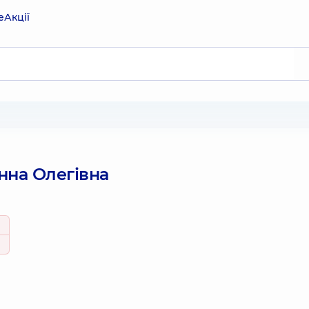
е
Акції
нна Олегівна