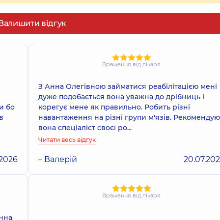
Залишити відгук
Враження від лікаря
З Анна Олегівною займатися реабілітацією мені
дуже подобається вона уважна до дрібниць і
и бо
корегує мене як правильно. Робить різні
в
навантаження на різні групи м'язів. Рекомендую
вона спеціаліст своєї ро...
Читати весь відгук
.2026
– Валерій
20.07.20
Враження від лікаря
Анна