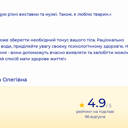
ю різні виставки та музеї. Також, я люблю тварин.»
може зберегти необхідний тонус вашого тіла. Раціонально
 води, приділяйте увагу своєму психологічному здоров'ю. 
ння - вони допоможуть вчасно виявляти та запобігти мож
й спосіб мати здорове життя!»
а Олегівна
4.9
/ 5
рейтинг на підставі
96
відгуків