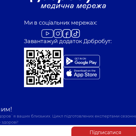
Ми в соціальних мережах:
Завантажуй додаток Добробут:
шим!
здоров`я ваших близьких. Цикл підготовлених експертами сезонн
 здорові!
Підписатися