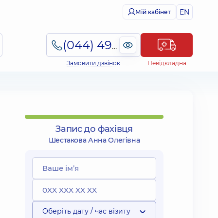
EN
Мій кабінет
(044) 495-2-888
Замовити дзвінок
Невідкладна
Запис до фахівця
Шестакова Анна Олегівна
Оберіть дату / час візиту