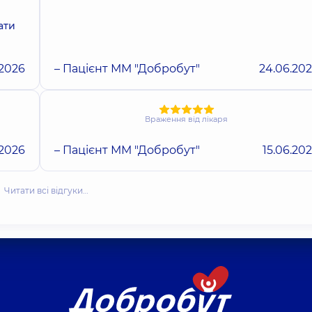
ати
.2026
– Пацієнт ММ "Добробут"
24.06.20
Враження від лікаря
.2026
– Пацієнт ММ "Добробут"
15.06.20
Читати всі відгуки…