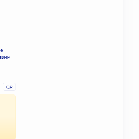
Не
ливим
QR