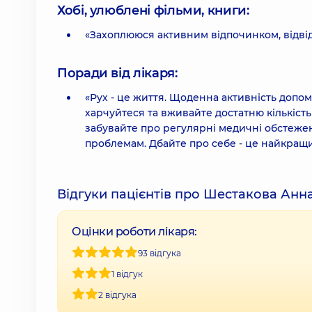
Хобі, улюблені фільми, книги:
«Захоплююся активним відпочинком, відвіду
Поради від лікаря:
«Рух - це життя. Щоденна активність допо
харчуйтеся та вживайте достатню кількість
забувайте про регулярні медичні обстеже
проблемам. Дбайте про себе - це найкращи
Відгуки пацієнтів про Шестакова Анн
Оцінки роботи лікаря:
93 відгука
1 відгук
2 відгука