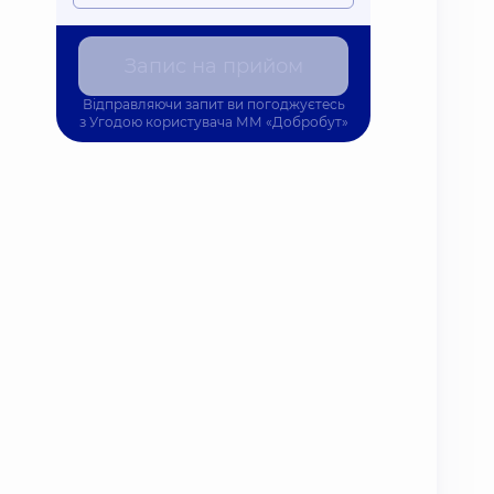
Запис на прийом
Відправляючи запит ви погоджуєтесь
з
Угодою користувача
ММ «Добробут»