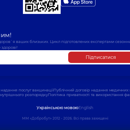
шим!
здоров`я ваших близьких. Цикл підготовлених експертами сезонн
 здорові!
Підписатися
надання послуг вакцинації
Публічний договір надання медичних 
нутрішнього розпорядку
Політика приватності та використання фа
Українською мовою
English
ММ «Добробут» 2012 - 2026. Всі права захищені