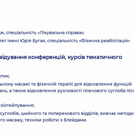
 спеціальність «Лікувальна справа»;
 імені Юрія Бугая, спеціальність «Фізична реабілітація»
ідвідування конференцій, курсів тематичного
ктик;
ьному масажі та фізичній терапії для відновлення функцій
ань, а також відновлення рухливості плечового суглоба піс
езіотейпування;
, суглобів, шийного та поперекового відділів, вивчає методи
го масажу, техніки роботи з блейдами.