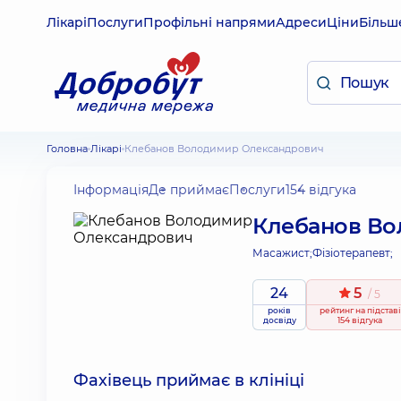
Лікарі
Послуги
Профільні напрями
Адреси
Ціни
Більш
Головна
Лікарі
Клебанов Володимир Олександрович
Інформація
Де приймає
Послуги
154 відгука
Клебанов Во
Масажист;
Фізіотерапевт;
24
5
/ 5
років
рейтинг
на підставі
досвіду
154 відгука
Фахівець приймає в клініці