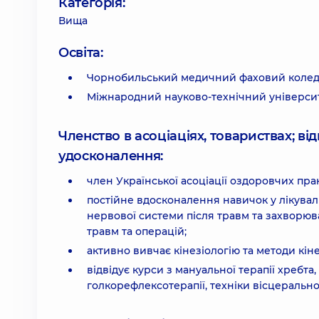
Категорія:
Вища
Освіта:
Чорнобильський медичний фаховий коледж,
Міжнародний науково-технічний університет
Членство в асоціаціях, товариствах; в
удосконалення:
член Української асоціації оздоровчих пра
постійне вдосконалення навичок у лікувал
нервової системи після травм та захворюв
травм та операцій;
активно вивчає кінезіологію та методи кін
відвідує курси з мануальної терапії хребта
голкорефлексотерапії, техніки вісцерально