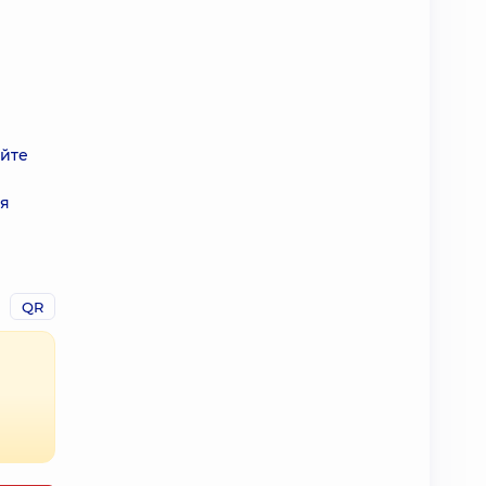
айте
ля
QR