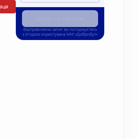
івця
Запис на прийом
Відправляючи запит ви погоджуєтесь
з
Угодою користувача
ММ «Добробут»