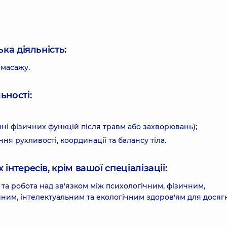
ка діяльність:
 масажу.
ьності:
нні фізичних функцій після травм або захворювань);
я рухливості, координації та балансу тіла.
інтересів, крім вашої спеціалізації:
я та робота над зв'язком між психологічним, фізичним,
йним, інтелектуальним та екологічним здоров'ям для дося