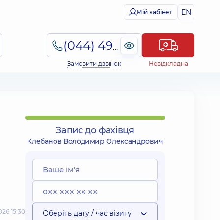
EN
Мій кабінет
(044) 495-2-888
Замовити дзвінок
Невідкладна
Запис до фахівця
Клебанов Володимир Олександрович
26 15:30
Оберіть дату / час візиту