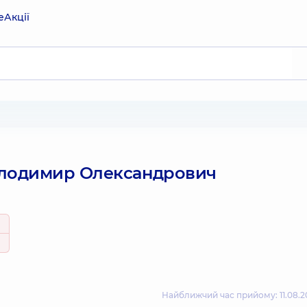
е
Акції
лодимир Олександрович
Найближчий час прийому: 11.08.20