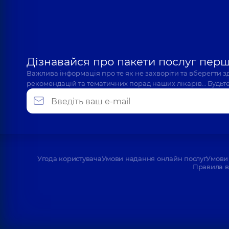
Дізнавайся про пакети послуг пер
Важлива інформація про те як не захворіти та вберегти 
рекомендацій та тематичних порад наших лікарів… Будьте
Угода користувача
Умови надання онлайн послуг
Умови 
Правила в