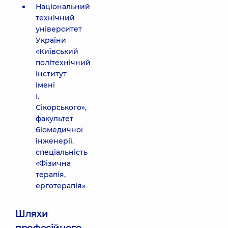
Національний
технічний
університет
України
«Київський
політехнічний
інститут
імені
І.
Сікорського»,
факультет
біомедичної
інженерії.
спеціальність
«Фізична
терапія,
ерготерапія»
Шляхи