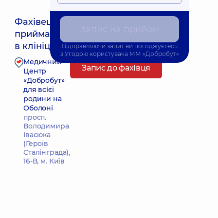
Фахівець
Запис на прийом
приймає
Найближчий час прийому: Завтра о 08:00
в клініці
Відправляючи запит ви погоджуєтесь
з
Угодою користувача
ММ «Добробут»
Медичний
Запис до фахівця
Центр
«Добробут»
для всієї
родини на
Оболоні
просп.
Володимира
Івасюка
(Героїв
Сталінграда),
16-В, м. Київ