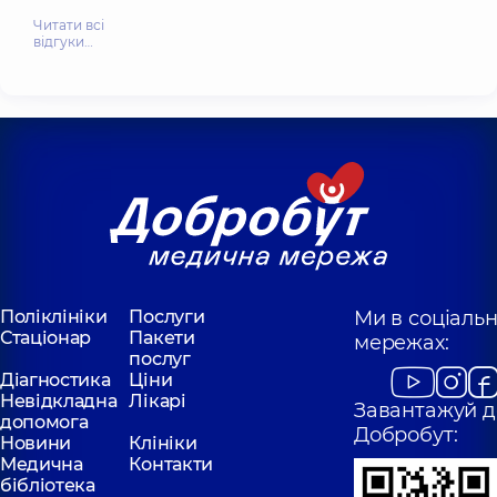
Читати всі
відгуки…
Поліклініки
Послуги
Ми в соціаль
Стаціонар
Пакети
мережах:
послуг
Діагностика
Ціни
Невідкладна
Лікарі
Завантажуй д
допомога
Добробут:
Новини
Клініки
Медична
Контакти
бібліотека