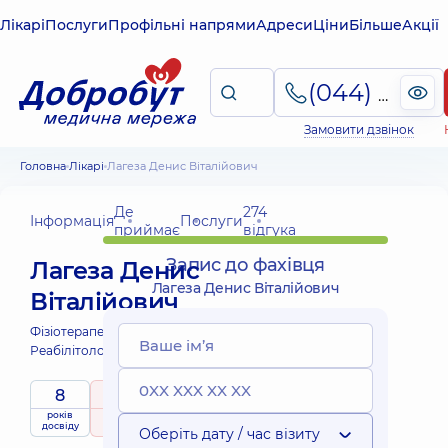
Лікарі
Послуги
Профільні напрями
Адреси
Ціни
Більше
Акції
(044) 495-2-888
Замовити дзвінок
Головна
Лікарі
Лагеза Денис Віталійович
Де
274
Інформація
Послуги
приймає
відгука
Запис до фахівця
Лагеза Денис
Лагеза Денис Віталійович
Віталійович
Фізіотерапевт;
Масажист;
Реабілітолог;
8
5
/ 5
років
рейтинг
на підставі
досвіду
274 відгука
Оберіть дату / час візиту