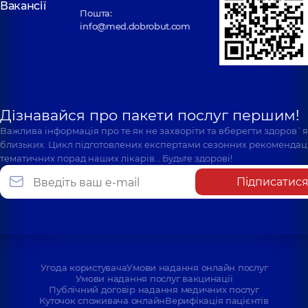
Вакансії
Пошта:
info@med.dobrobut.com
Дізнавайся про пакети послуг першим!
Важлива інформація про те як не захворіти та вберегти здоров`
близьких. Цикл підготовлених експертами сезонних рекомендаці
тематичних порад наших лікарів… Будьте здорові!
Підписатис
Угода користувача
Умови надання онлайн послуг
Умови надання послуг вакцинації
Публічний договір надання медичних послуг
Куточок споживача онлайн
Верифікація пацієнтів