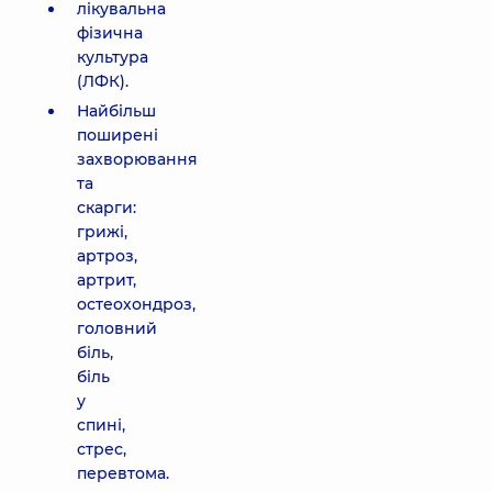
лікувальна
фізична
культура
(ЛФК).
Найбільш
поширені
захворювання
та
скарги:
грижі,
артроз,
артрит,
остеохондроз,
головний
біль,
біль
у
спині,
стрес,
перевтома.