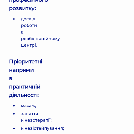
професійного
розвитку:
досвід
роботи
в
реабілітаційному
центрі.
Пріоритетні
напрями
в
практичній
діяльності:
масаж;
заняття
кінезотерапії;
кінезіотейпування;