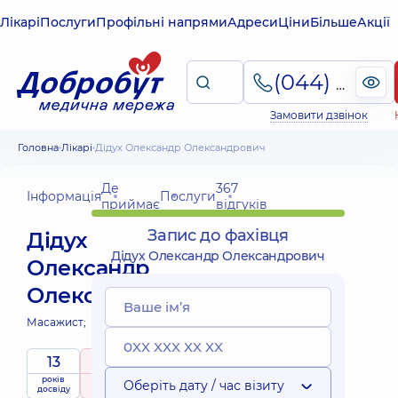
Лікарі
Послуги
Профільні напрями
Адреси
Ціни
Більше
Акції
(044) 495-2-888
Замовити дзвінок
Головна
Лікарі
Дідух Олександр Олександрович
Де
367
Інформація
Послуги
приймає
відгуків
Запис до фахівця
Дідух
Дідух Олександр Олександрович
Олександр
Олександрович
Масажист;
13
5
/ 5
років
рейтинг
на підставі
Оберіть дату / час візиту
досвіду
367 відгуків