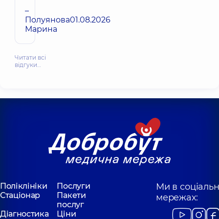
–
Полуянова
01.08.2026
Марина
Читати всі
відгуки…
Поліклініки
Послуги
Ми в соціаль
Стаціонар
Пакети
мережах:
послуг
Діагностика
Ціни