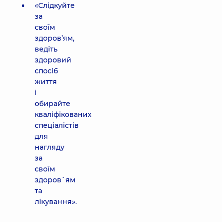
«Слідкуйте
за
своїм
здоров’ям,
ведіть
здоровий
спосіб
життя
і
обирайте
кваліфікованих
спеціалістів
для
нагляду
за
своїм
здоров`ям
та
лікування».