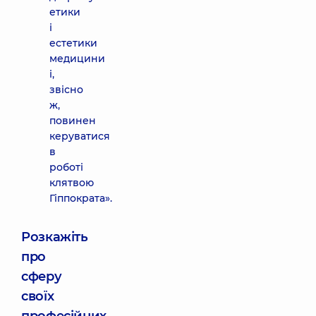
етики
і
естетики
медицини
і,
звісно
ж,
повинен
керуватися
в
роботі
клятвою
Гіппократа».
Розкажіть
про
сферу
своїх