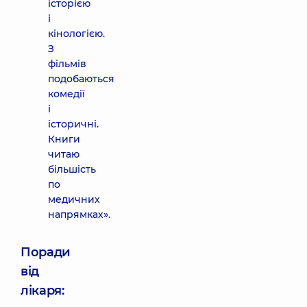
історією
і
кінологією.
З
фільмів
подобаються
комедії
і
історичні.
Книги
читаю
більшість
по
медичних
напрямках».
Поради
від
лікаря: