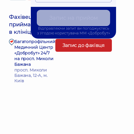
Фахівець
Запис на прийом
приймає
Найближчий час прийому: Сьогодні о 11:15
Відправляючи запит ви погоджуєтесь
в клініці
з
Угодою користувача
ММ «Добробут»
Багатопрофільний
Запис до фахівця
Медичний Центр
«Добробут» 24/7
на просп. Миколи
Бажана
просп. Миколи
Бажана, 12-А, м.
Київ