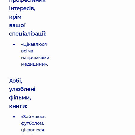
професійних
інтересів,
крім
вашої
спеціалізації:
«Цікавлюся
всіма
напрямками
медицини».
Хобі,
улюблені
фільми,
книги:
«Займаюсь
футболом,
цікавлюся