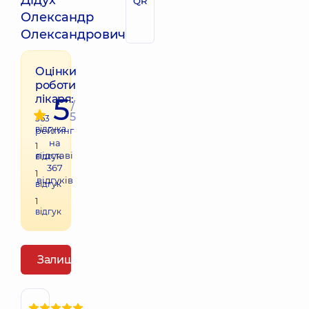
Дідух
QR
Олександр
Олександрович
Оцінки
роботи
5
лікаря:
/
5
363
відгука
рейтинг
на
1
підставі
відгук
367
1
відгуків
відгук
1
відгук
Залишити відгук