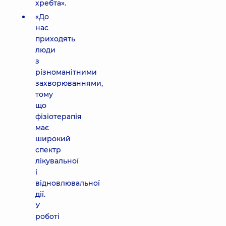
хребта».
«До
нас
приходять
люди
з
різноманітними
захворюваннями,
тому
що
фізіотерапія
має
широкий
спектр
лікувальної
і
відновлювальної
дії.
У
роботі