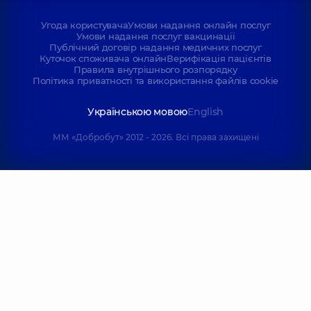
Угода користувача
Умови надання онлайн послуг
Умови надання послуг вакцинації
Публічний договір надання медичних послуг
Куточок споживача онлайн
Верифікація пацієнтів
Правила внутрішнього розпорядку
Політика приватності та використання файлів cookie
Українською мовою
English
ММ «Добробут» 2012 - 2026. Всі права захищені