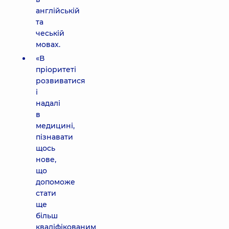
англійській
та
чеській
мовах.
«В
пріоритеті
розвиватися
і
надалі
в
медицині,
пізнавати
щось
нове,
що
допоможе
стати
ще
більш
кваліфікованим