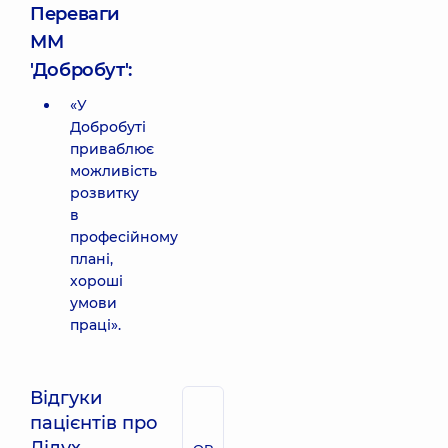
Переваги
ММ
'Добробут':
«У
Добробуті
приваблює
можливість
розвитку
в
професійному
плані,
хороші
умови
праці».
Відгуки
пацієнтів про