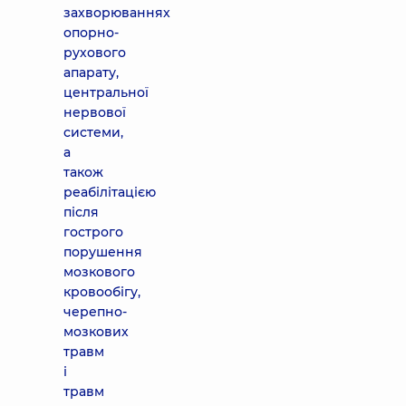
захворюваннях
опорно-
рухового
апарату,
центральної
нервової
системи,
а
також
реабілітацією
після
гострого
порушення
мозкового
кровообігу,
черепно-
мозкових
травм
і
травм