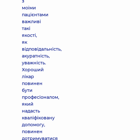
з
моїми
пацієнтами
важливі
такі
якості,
як
відповідальність,
акуратність,
уважність.
Хороший
лікар
повинен
бути
професіоналом,
який
надасть
кваліфіковану
допомогу,
повинен
дотримуватися