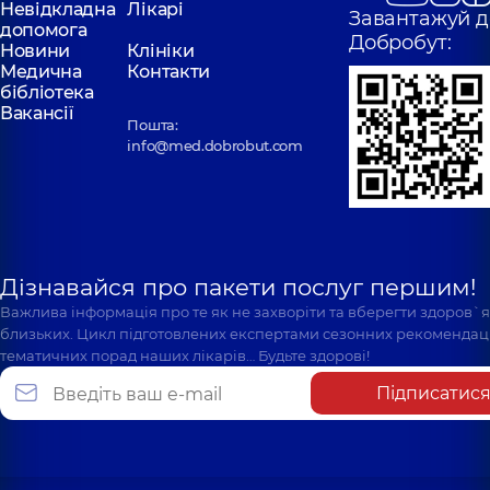
Невідкладна
Лікарі
Завантажуй д
допомога
Добробут:
Новини
Клініки
Медична
Контакти
бібліотека
Вакансії
Пошта:
info@med.dobrobut.com
Дізнавайся про пакети послуг першим!
Важлива інформація про те як не захворіти та вберегти здоров`
близьких. Цикл підготовлених експертами сезонних рекомендаці
тематичних порад наших лікарів… Будьте здорові!
Підписатис