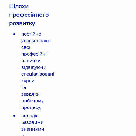
Шляхи
професійного
розвитку:
постійно
удосконалює
свої
професійні
навички
відвідуючи
спеціалізовані
курси
та
завдяки
робочому
процесу;
володіє
базовими
знаннями
в