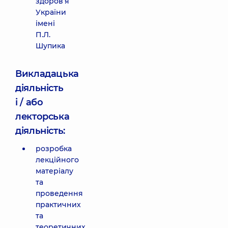
здоров’я
України
імені
П.Л.
Шупика
Викладацька
діяльність
і / або
лекторська
діяльність:
розробка
лекційного
матеріалу
та
проведення
практичних
та
теоретичних