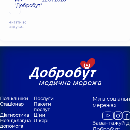
"Добробут"
Читати всі
відгуки…
Поліклініки
Послуги
Ми в соціаль
Стаціонар
Пакети
мережах:
послуг
Діагностика
Ціни
Невідкладна
Лікарі
Завантажуй д
допомога
Добробут: