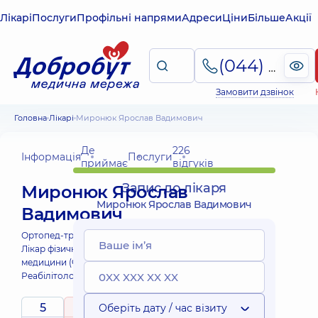
Лікарі
Послуги
Профільні напрями
Адреси
Ціни
Більше
Акції
(044) 495-2-888
Замовити дзвінок
Головна
Лікарі
Миронюк Ярослав Вадимович
Де
226
Інформація
Послуги
приймає
відгуків
Запис до лікаря
Миронюк Ярослав
Миронюк Ярослав Вадимович
Вадимович
Ортопед-травматолог;
Лікар фізичної та реабілітаційної
медицини (ФРМ);
Реабілітолог;
5
5
Оберіть дату / час візиту
/ 5
Виїзні