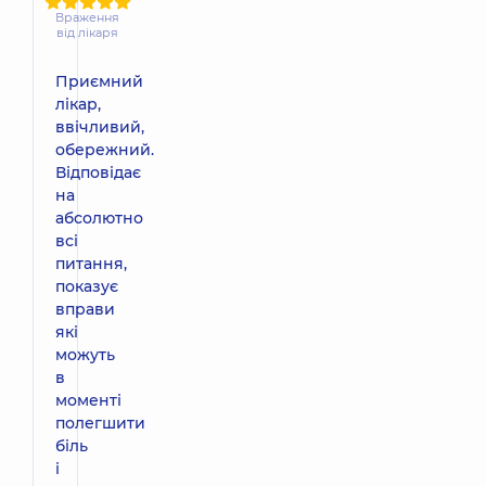
Враження
від лікаря
Приємний
лікар,
ввічливий,
обережний.
Відповідає
на
абсолютно
всі
питання,
показує
вправи
які
можуть
в
моменті
полегшити
біль
і