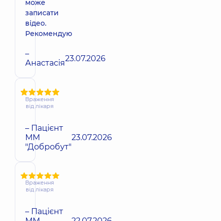
може
записати
відео.
Рекомендую
–
23.07.2026
Анастасія
Враження
від лікаря
– Пацієнт
ММ
23.07.2026
"Добробут"
Враження
від лікаря
– Пацієнт
ММ
22.07.2026