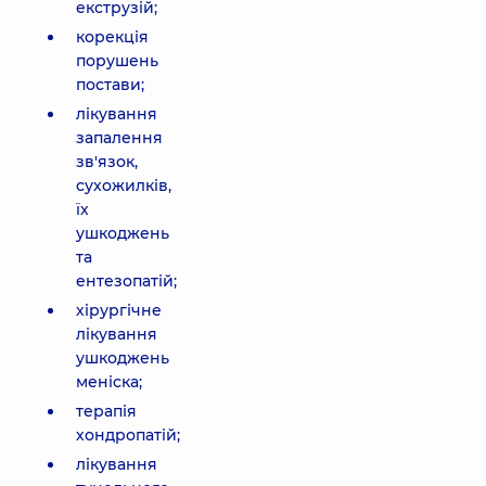
екструзій;
корекція
порушень
постави;
лікування
запалення
зв'язок,
сухожилків,
їх
ушкоджень
та
ентезопатій;
хірургічне
лікування
ушкоджень
меніска;
терапія
хондропатій;
лікування