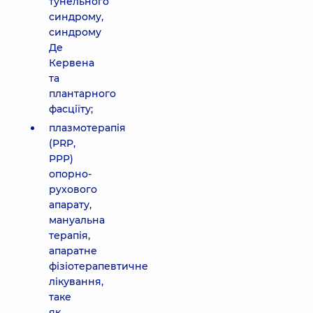
тунельного
синдрому,
синдрому
Де
Кервена
та
плантарного
фасціїту;
плазмотерапія
(PRP,
PPP)
опорно-
рухового
апарату,
мануальна
терапія,
апаратне
фізіотерапевтичне
лікування,
таке
як