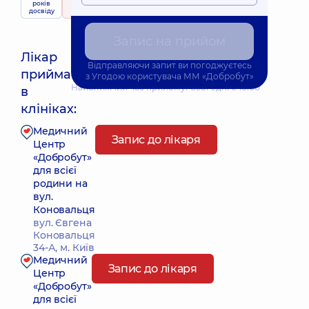
років
рейтинг
на підставі
послуги
досвіду
226 відгуків
Запис на прийом
Лікар
Відправляючи запит ви погоджуєтесь
приймає
з
Угодою користувача
ММ «Добробут»
Найближчий час прийому: Сьогодні о 10:00
в
клініках:
Медичний
Запис до лікаря
Центр
«Добробут»
для всієї
родини на
вул.
Коновальця
вул. Євгена
Коновальця
34-А, м. Київ
Медичний
Запис до лікаря
Центр
«Добробут»
для всієї