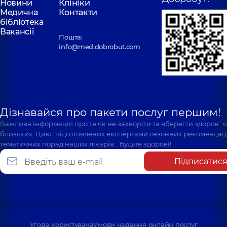
Новини
Клініки
Медична
Контакти
бібліотека
Вакансії
Пошта:
info@med.dobrobut.com
Дізнавайся про пакети послуг першим!
Важлива інформація про те як не захворіти та вберегти здоров`
близьких. Цикл підготовлених експертами сезонних рекомендаці
тематичних порад наших лікарів… Будьте здорові!
Підписатис
Угода користувача
Умови надання онлайн послуг