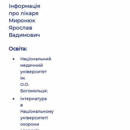
Інформація
про лікаря
Миронюк
Ярослав
Вадимович
Освіта:
Національний
медичний
університет
ім.
О.О.
Богомольця;
інтернатура
в
Національному
університеті
охорони