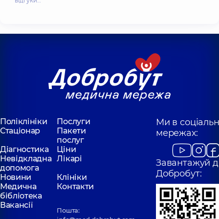
відгуки…
Поліклініки
Послуги
Ми в соціаль
Стаціонар
Пакети
мережах:
послуг
Діагностика
Ціни
Невідкладна
Лікарі
Завантажуй д
допомога
Добробут:
Новини
Клініки
Медична
Контакти
бібліотека
Вакансії
Пошта: