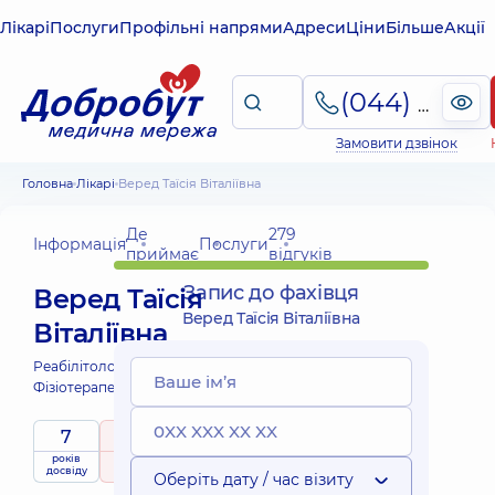
Лікарі
Послуги
Профільні напрями
Адреси
Ціни
Більше
Акції
(044) 495-2-888
Замовити дзвінок
Головна
Лікарі
Веред Таїсія Віталіївна
Де
279
Інформація
Послуги
приймає
відгуків
Запис до фахівця
Веред Таїсія
Веред Таїсія Віталіївна
Віталіївна
Реабілітолог;
Масажист;
Фізіотерапевт;
7
5
/ 5
років
рейтинг
на підставі
досвіду
279 відгуків
Оберіть дату / час візиту