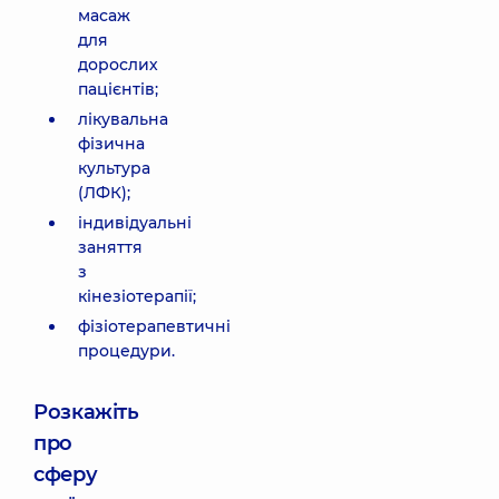
масаж
для
дорослих
пацієнтів;
лікувальна
фізична
культура
(ЛФК);
індивідуальні
заняття
з
кінезіотерапії;
фізіотерапевтичні
процедури.
Розкажіть
про
сферу