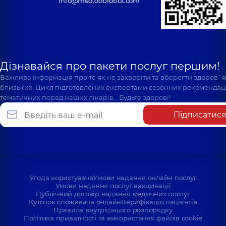
info@med.dobrobut.com
Дізнавайся про пакети послуг першим!
Важлива інформація про те як не захворіти та вберегти здоров`
близьких. Цикл підготовлених експертами сезонних рекомендаці
тематичних порад наших лікарів… Будьте здорові!
Підписатис
Угода користувача
Умови надання онлайн послуг
Умови надання послуг вакцинації
Публічний договір надання медичних послуг
Куточок споживача онлайн
Верифікація пацієнтів
Правила внутрішнього розпорядку
Політика приватності та використання файлів cookie