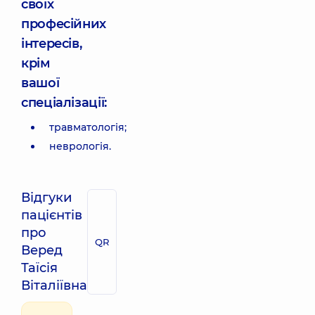
своїх
професійних
інтересів,
крім
вашої
спеціалізації:
травматологія;
неврологія.
Відгуки
пацієнтів
про
QR
Веред
Таїсія
Віталіївна