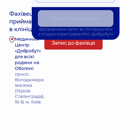
Фахівець
Запис на прийом
приймає
Найближчий час прийому: 25.08.2026 12:45
в клініці
Відправляючи запит ви погоджуєтесь
з
Угодою користувача
ММ «Добробут»
Медичний
Запис до фахівця
Центр
«Добробут»
для всієї
родини на
Оболоні
просп.
Володимира
Івасюка
(Героїв
Сталінграда),
16-В, м. Київ