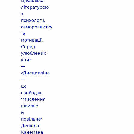
Цікавлюся
літературою
з
психології,
саморозвитку
та
мотивації.
Серед
улюблених
книг
—
«Дисципліна
—
це
свобода»,
"Мислення
швидке
й
повільне"
Деніела
Канемана