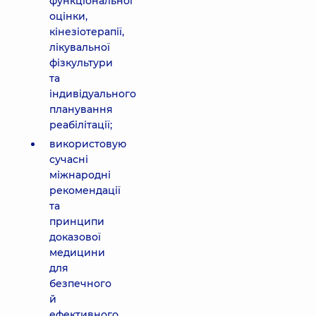
функціональної
оцінки,
кінезіотерапії,
лікувальної
фізкультури
та
індивідуального
планування
реабілітації;
використовую
сучасні
міжнародні
рекомендації
та
принципи
доказової
медицини
для
безпечного
й
ефективного