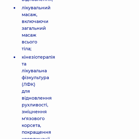
лікувальний
масаж,
включаючи
загальний
масаж
всього
тіла;
кінезіотерапія
та
лікувальна
фізкультура
(ЛФК)
для
відновлення
рухливості,
зміцнення
м'язового
корсета,
покращення