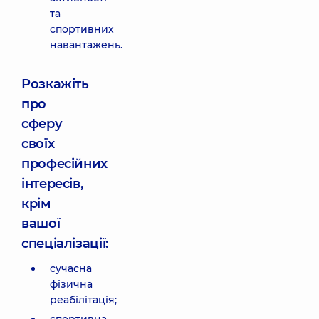
та
спортивних
навантажень.
Розкажіть
про
сферу
своїх
професійних
інтересів,
крім
вашої
спеціалізації:
сучасна
фізична
реабілітація;