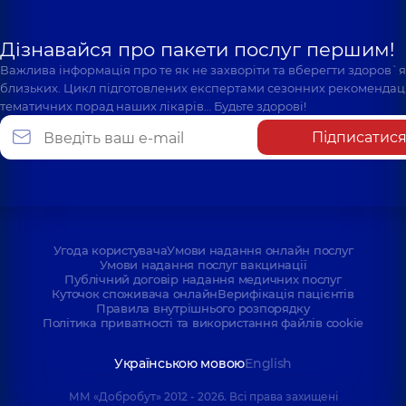
Дізнавайся про пакети послуг першим!
Важлива інформація про те як не захворіти та вберегти здоров`
близьких. Цикл підготовлених експертами сезонних рекомендаці
тематичних порад наших лікарів… Будьте здорові!
Підписатис
Угода користувача
Умови надання онлайн послуг
Умови надання послуг вакцинації
Публічний договір надання медичних послуг
Куточок споживача онлайн
Верифікація пацієнтів
Правила внутрішнього розпорядку
Політика приватності та використання файлів cookie
Українською мовою
English
ММ «Добробут» 2012 - 2026. Всі права захищені