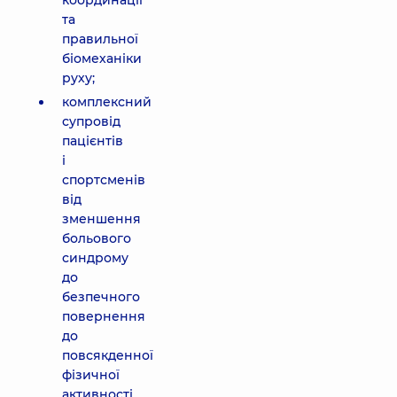
координації
та
правильної
біомеханіки
руху;
комплексний
супровід
пацієнтів
і
спортсменів
від
зменшення
больового
синдрому
до
безпечного
повернення
до
повсякденної
фізичної
активності