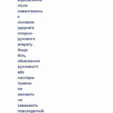
відновлення
після
навантажень
є
основою
здоров'я
опорно-
рухового
апарату.
Якщо
біль,
обмеження
рухливості
або
наслідки
травми
не
минають
чи
заважають
повсякденній