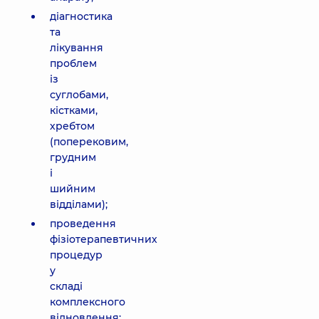
діагностика
та
лікування
проблем
із
суглобами,
кістками,
хребтом
(поперековим,
грудним
і
шийним
відділами);
проведення
фізіотерапевтичних
процедур
у
складі
комплексного
відновлення;