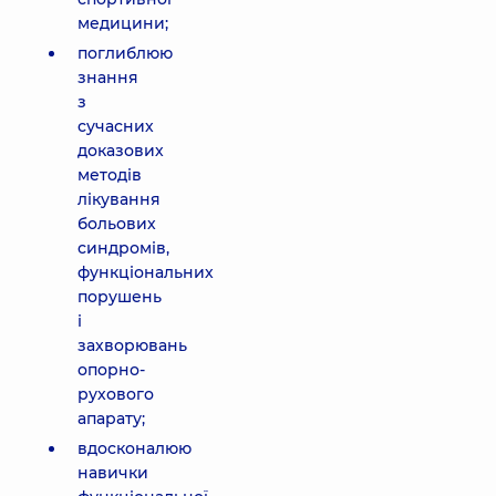
медицини;
поглиблюю
знання
з
сучасних
доказових
методів
лікування
больових
синдромів,
функціональних
порушень
і
захворювань
опорно-
рухового
апарату;
вдосконалюю
навички