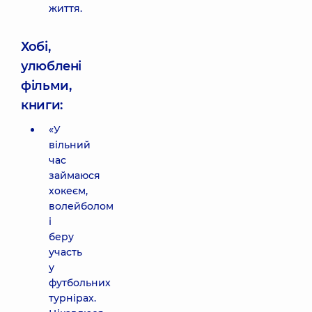
життя.
Хобі,
улюблені
фільми,
книги:
«У
вільний
час
займаюся
хокеєм,
волейболом
і
беру
участь
у
футбольних
турнірах.