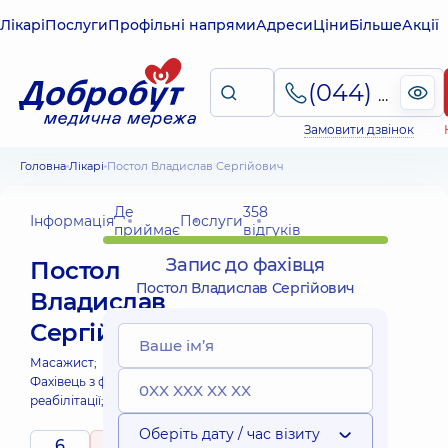
Лікарі
Послуги
Профільні напрями
Адреси
Ціни
Більше
Акції
(044) 495-2-888
Замовити дзвінок
Головна
Лікарі
Постол Владислав Сергійович
Де
358
Інформація
Послуги
приймає
відгуків
Запис до фахівця
Постол
Постол Владислав Сергійович
Владислав
Сергійович
Масажист;
Фахівець з фізичної
реабілітації;
Оберіть дату / час візиту
6
5
/ 5