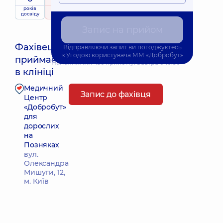
років
рейтинг
на підставі
досвіду
358 відгуків
Запис на прийом
Фахівець
Відправляючи запит ви погоджуєтесь
з
Угодою користувача
ММ «Добробут»
приймає
Найближчий час прийому: Завтра о 10:30
в клініці
Медичний
Запис до фахівця
Центр
«Добробут»
для
дорослих
на
Позняках
вул.
Олександра
Мишуги, 12,
м. Київ