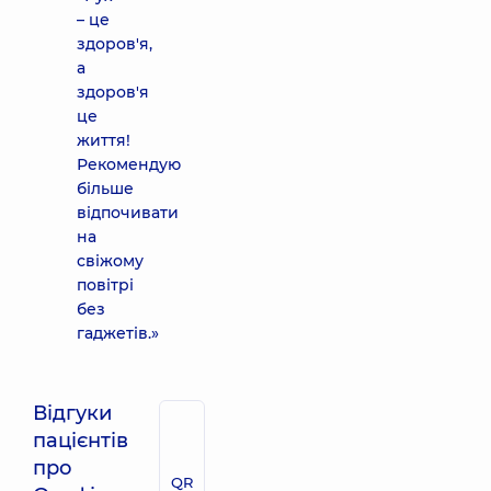
– це
здоров'я,
а
здоров'я
це
життя!
Рекомендую
більше
відпочивати
на
свіжому
повітрі
без
гаджетів.»
Відгуки
пацієнтів
про
QR