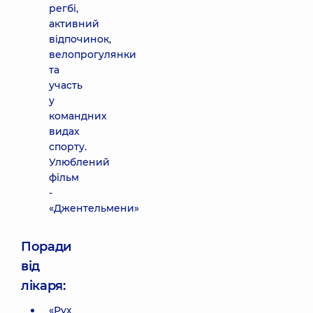
регбі,
активний
відпочинок,
велопрогулянки
та
участь
у
командних
видах
спорту.
Улюблений
фільм
-
«Джентельмени»
Поради
від
лікаря:
«Рух