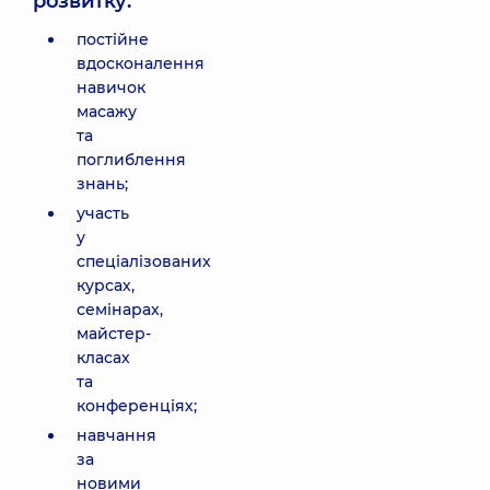
розвитку:
постійне
вдосконалення
навичок
масажу
та
поглиблення
знань;
участь
у
спеціалізованих
курсах,
семінарах,
майстер-
класах
та
конференціях;
навчання
за
новими