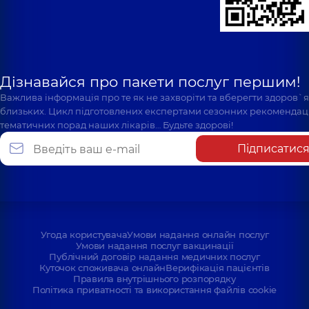
Дізнавайся про пакети послуг першим!
Важлива інформація про те як не захворіти та вберегти здоров`
близьких. Цикл підготовлених експертами сезонних рекомендаці
тематичних порад наших лікарів… Будьте здорові!
Підписатис
Угода користувача
Умови надання онлайн послуг
Умови надання послуг вакцинації
Публічний договір надання медичних послуг
Куточок споживача онлайн
Верифікація пацієнтів
Правила внутрішнього розпорядку
Політика приватності та використання файлів cookie