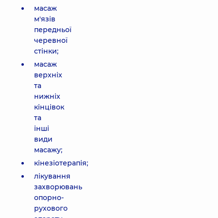
масаж
м'язів
передньої
черевної
стінки;
масаж
верхніх
та
нижніх
кінцівок
та
інші
види
масажу;
кінезіотерапія;
лікування
захворювань
опорно-
рухового