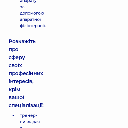
апарату
за
допомогою
апаратної
фізіотерапії.
Розкажіть
про
сферу
своїх
професійних
інтересів,
крім
вашої
спеціалізації:
тренер-
викладач