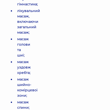
гімнастика;
лікувальний
масаж,
включаючи
загальний
масаж;
масаж
голови
та
шиї;
масаж
уздовж
хребта;
масаж
шийно-
комірцевої
зони;
масаж
спини;