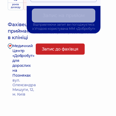
років
рейтинг
на підставі
досвіду
359 відгуків
Запис на прийом
Фахівець
Відправляючи запит ви погоджуєтесь
з
Угодою користувача
ММ «Добробут»
приймає
Найближчий час прийому: Сьогодні о 11:45
в клініці
Медичний
Запис до фахівця
Центр
«Добробут»
для
дорослих
на
Позняках
вул.
Олександра
Мишуги, 12,
м. Київ