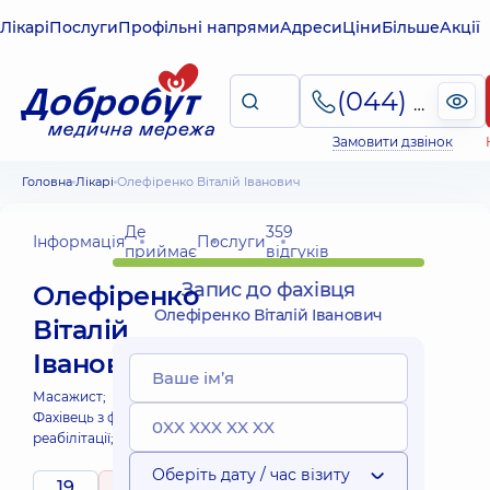
Лікарі
Послуги
Профільні напрями
Адреси
Ціни
Більше
Акції
(044) 495-2-888
Замовити дзвінок
Головна
Лікарі
Олефіренко Віталій Іванович
Де
359
Інформація
Послуги
приймає
відгуків
Запис до фахівця
Олефіренко
Олефіренко Віталій Іванович
Віталій
Іванович
Масажист;
Фахівець з фізичної
реабілітації;
Оберіть дату / час візиту
19
5
/ 5