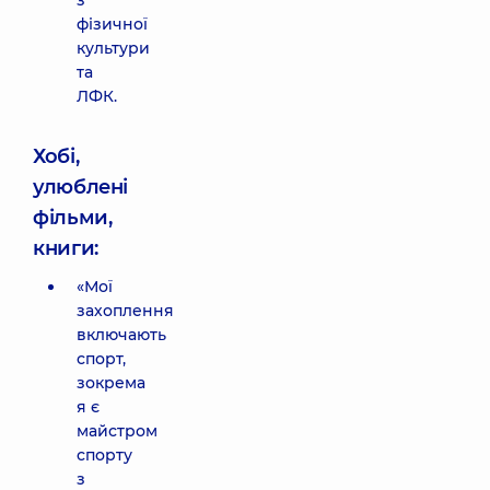
з
фізичної
культури
та
ЛФК.
Хобі,
улюблені
фільми,
книги:
«Мої
захоплення
включають
спорт,
зокрема
я є
майстром
спорту
з