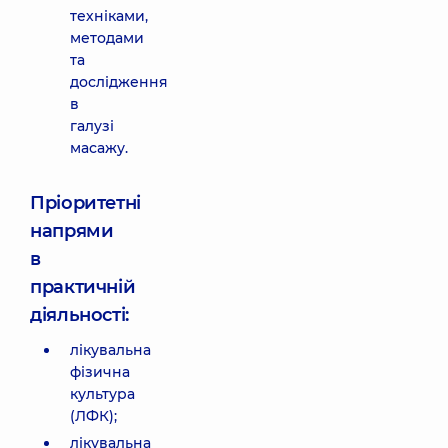
техніками,
методами
та
дослідження
в
галузі
масажу.
Пріоритетні
напрями
в
практичній
діяльності:
лікувальна
фізична
культура
(ЛФК);
лікувальна