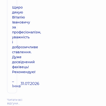
Щиро
дякую
Віталію
Івановичу
за
професіоналізм,
уважність
і
доброзичливе
ставлення.
Дуже
досвідчений
фахівець!
Рекомендую!
–
31.07.2026
Інна
Читати всі
відгуки…