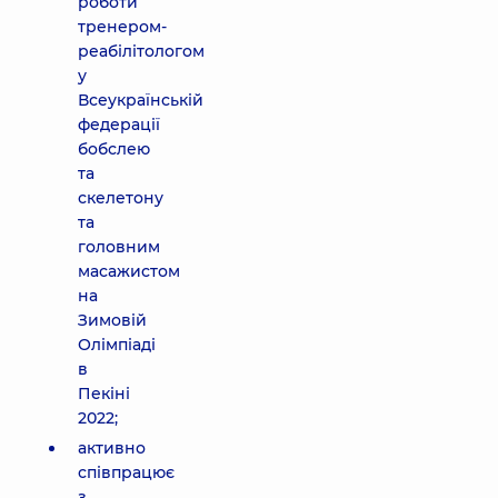
роботи
тренером-
реабілітологом
у
Всеукраїнській
федерації
бобслею
та
скелетону
та
головним
масажистом
на
Зимовій
Олімпіаді
в
Пекіні
2022;
активно
співпрацює
з