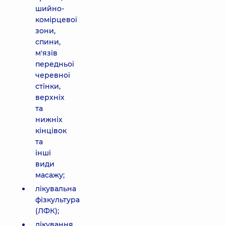
шийно-
комірцевої
зони,
спини,
м'язів
передньої
черевної
стінки,
верхніх
та
нижніх
кінцівок
та
інші
види
масажу;
лікувальна
фізкультура
(ЛФК);
лікування