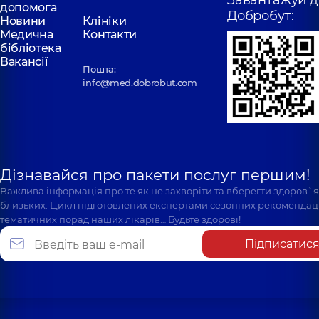
допомога
Добробут:
Новини
Клініки
Медична
Контакти
бібліотека
Вакансії
Пошта:
info@med.dobrobut.com
Дізнавайся про пакети послуг першим!
Важлива інформація про те як не захворіти та вберегти здоров`
близьких. Цикл підготовлених експертами сезонних рекомендаці
тематичних порад наших лікарів… Будьте здорові!
Підписатис