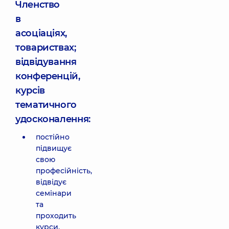
Членство
в
асоціаціях,
товариствах;
відвідування
конференцій,
курсів
тематичного
удосконалення:
постійно
підвищує
свою
професійність,
відвідує
семінари
та
проходить
курси,