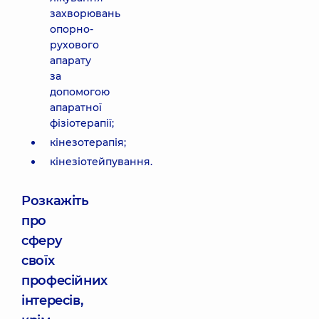
захворювань
опорно-
рухового
апарату
за
допомогою
апаратної
фізіотерапії;
кінезотерапія;
кінезіотейпування.
Розкажіть
про
сферу
своїх
професійних
інтересів,