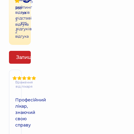
5
рейтинг
368
відгуків
на
підставі
3
375
відгука
відгуків
2
відгука
Залишити відгук
Враження
від лікаря
Професійний
лікар,
знаючий
свою
справу