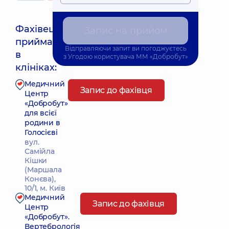
Фахівець
Запис на прийом
приймає
Відправляючи запит ви погоджуєтесь
Найближчий час прийому: 10.08.2026 9:30
в
з
Угодою користувача
ММ «Добробут»
клініках:
Медичний
Запис до фахівця
Центр
«Добробут»
для всієї
родини в
Голосієві
вул.
Самійла
Кішки
(Маршала
Конєва),
10/1, м. Київ
Медичний
Запис до фахівця
Центр
«Добробут».
Вертебрологія