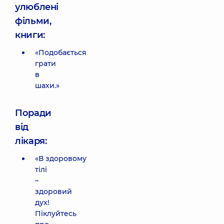
улюблені
фільми,
книги:
«Подобається
грати
в
шахи.»
Поради
від
лікаря:
«В здоровому
тілі
–
здоровий
дух!
Піклуйтесь