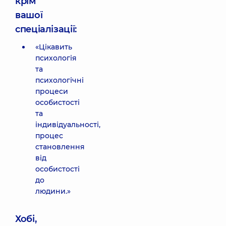
крім
вашої
спеціалізації:
«Цікавить
психологія
та
психологічні
процеси
особистості
та
індивідуальності,
процес
становлення
від
особистості
до
людини.»
Хобі,