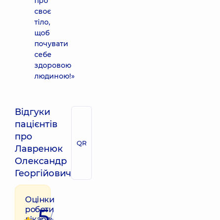
про
своє
тіло,
щоб
почувати
себе
здоровою
людиною!»
Відгуки
пацієнтів
про
QR
Лавренюк
Олександр
Георгійович
Оцінки
5
роботи
/
лікаря: