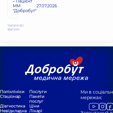
– Пацієнт
ММ
27.07.2026
"Добробут"
Читати всі
відгуки…
Поліклініки
Послуги
Ми в соціаль
Стаціонар
Пакети
мережах:
послуг
Діагностика
Ціни
Невідкладна
Лікарі
Завантажуй д