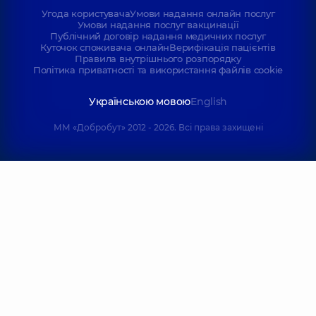
Угода користувача
Умови надання онлайн послуг
Умови надання послуг вакцинації
Публічний договір надання медичних послуг
Куточок споживача онлайн
Верифікація пацієнтів
Правила внутрішнього розпорядку
Політика приватності та використання файлів cookie
Українською мовою
English
ММ «Добробут» 2012 - 2026. Всі права захищені