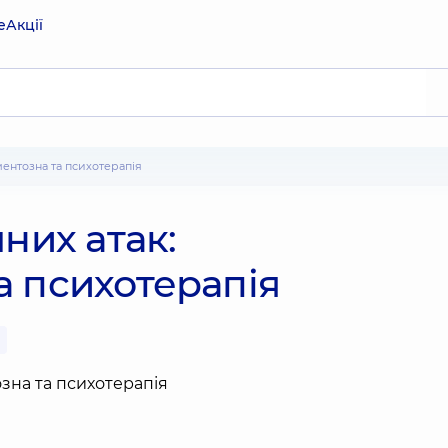
е
Акції
ментозна та психотерапія
них атак:
а психотерапія