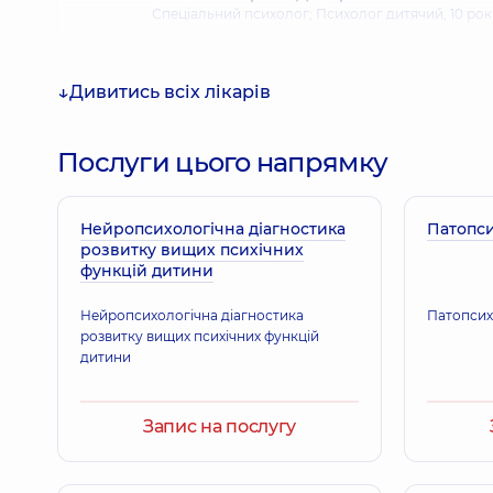
Спеціальний психолог; Психолог дитячий,
10 рок
Дивитись всіх лікарів
Послуги цього напрямку
Нейропсихологічна діагностика
Патопси
розвитку вищих психічних
функцій дитини
Нейропсихологічна діагностика
Патопсих
розвитку вищих психічних функцій
дитини
Запис на послугу