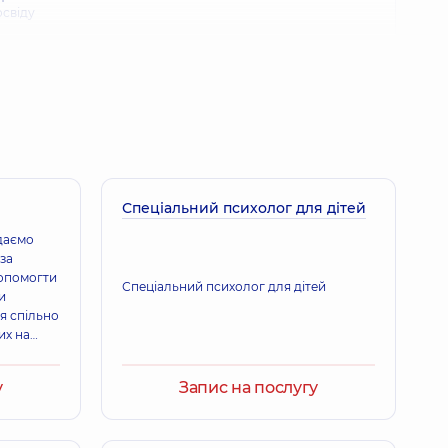
освіду
Спеціальний психолог для дітей
адаємо
 за
опомогти
Спеціальний психолог для дітей
и
я спільно
их на
іумі.
у
Запис на послугу