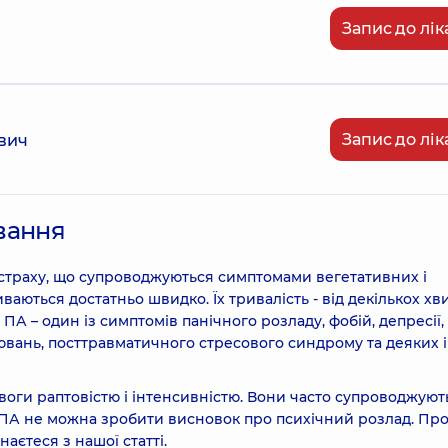
Запис до лік
Запис до лік
вич
ування
о страху, що супроводжуються симптомами вегетативних і
ваються достатньо швидко. Їх тривалість - від декількох х
ПА – один із симптомів панічного розладу, фобій, депресії,
вань, посттравматичного стресового синдрому та деяких 
воги раптовістю і інтенсивністю. Вони часто супроводжують
 ПА не можна зробити висновок про психічний розлад. Про
наєтеся з нашої статті.