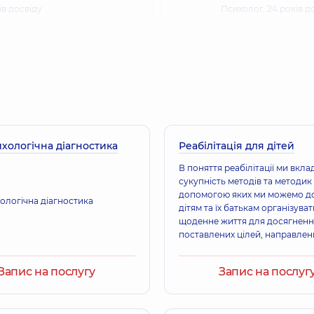
ів досвіду
Психолог,
24 років д
хологічна діагностика
Реабілітація для дітей
В поняття реабілітації ми вкл
сукупність методів та методик
допомогою яких ми можемо д
ологічна діагностика
дітям та їх батькам організуват
щоденне життя для досягненн
поставлених цілей, направлен
покращення якості життя в соц
Запис на послугу
Запис на послуг