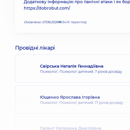
Додаткову інформацію про панічні атаки і як бо
https://dobrobut.com/
Оновлено: 07.08.2026
34.1К перегляд
Провідні лікарі
Свірська Наталія Геннадіївна
Психолог; Психолог дитячий,
7 років досвіду
Ющенко Ярослава Ігорівна
Психолог; Психолог дитячий,
17 років досвіду
Галянт Катерина Дмитрівна