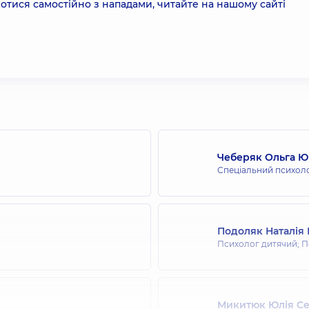
ротися самостійно з нападами, читайте на нашому сайті
Чеберяк Ольга Ю
Спеціальний психоло
Подоляк Наталія 
Психолог дитячий; П
Микитюк Юлія Се