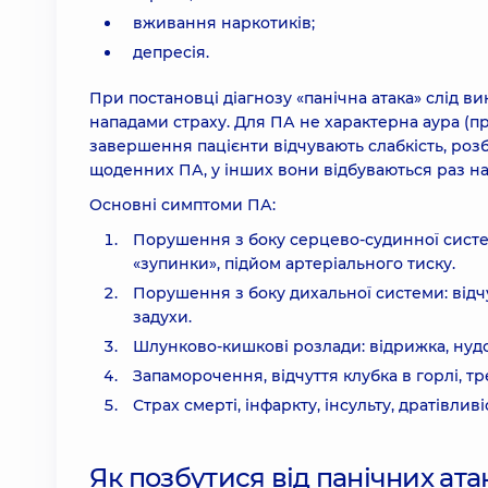
вживання наркотиків;
депресія.
При постановці діагнозу «панічна атака» слід
нападами страху. Для ПА не характерна аура (пр
завершення пацієнти відчувають слабкість, розби
щоденних ПА, у інших вони відбуваються раз на
Основні симптоми ПА:
Порушення з боку серцево-судинної систем
«зупинки», підйом артеріального тиску.
Порушення з боку дихальної системи: відчу
задухи.
Шлунково-кишкові розлади: відрижка, нудо
Запаморочення, відчуття клубка в горлі, тре
Страх смерті, інфаркту, інсульту, дратівливі
Як позбутися від панічних ата