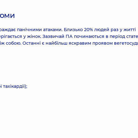
томи
траждає панічними атаками. Близько 20% людей раз у житті
рігається у жінок. Зазвичай ПА починаються в період стат
і між собою. Останні є найбільш яскравим проявом вегетосу
тахікардії);