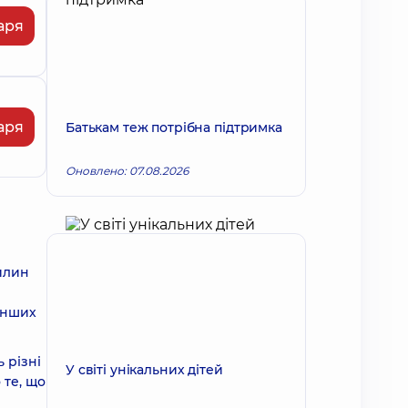
аря
аря
Батькам теж потрібна підтримка
Оновлено: 07.08.2026
вилин
інших
 різні
У світі унікальних дітей
 те, що