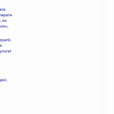
ала
епарати
, як
шок»,
рапії.
я
ультат
ані,
у