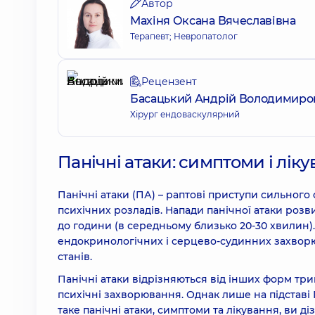
Автор
Махіня Оксана Вячеславівна
Терапевт; Невропатолог
Рецензент
Басацький Андрій Володимиро
Хірург ендоваскулярний
Панічні атаки: симптоми і лік
Панічні атаки (ПА) – раптові приступи сильног
психічних розладів. Напади панічної атаки розви
до години (в середньому близько 20-30 хвилин). 
ендокринологічних і серцево-судинних захворю
станів.
Панічні атаки відрізняються від інших форм три
психічні захворювання. Однак лише на підставі
таке панічні атаки, симптоми та лікування, ви діз