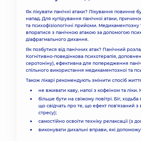
Як лікувати панічні атаки? Лікування повинне 
напад. Для купірування панічної атаки, причино
та психофізіологічні прийоми. Медикаментозну т
впоратися з панічною атакою за допомогою психо
діафрагмального дихання.
Як позбутися від панічних атак? Панічний розла
Когнітивно-поведінкова психотерапія, доповне
серотоніну), ефективна для попередження панічн
спільного використання медикаментозної та пси
Також лікарі рекомендують змінити спосіб життя
не вживати каву, напої з кофеїном та ліки
більше бути на свіжому повітрі. Біг, ходьб
що свідчать про те, що ефект пов'язаний 
стресу);
самостійно освоїти техніку релаксації (з д
виконувати дихальні вправи, які допоможут