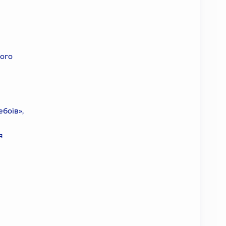
його
боїв»,
я