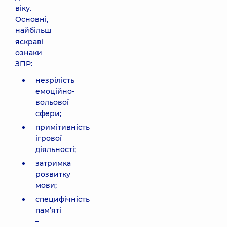
віку.
Основні,
найбільш
яскраві
ознаки
ЗПР:
незрілість
емоційно-
вольової
сфери;
примітивність
ігрової
діяльності;
затримка
розвитку
мови;
специфічність
пам’яті
–