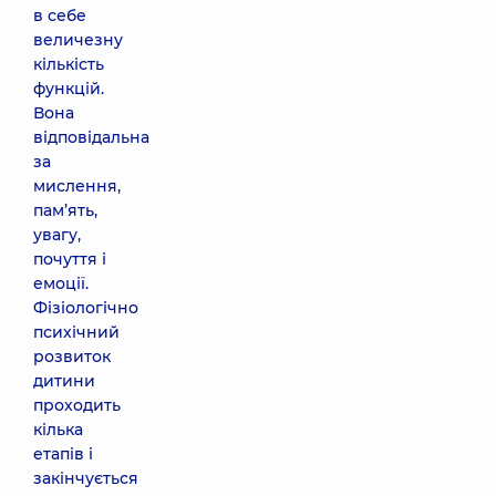
в себе
величезну
кількість
функцій.
Вона
відповідальна
за
мислення,
пам’ять,
увагу,
почуття і
емоції.
Фізіологічно
психічний
розвиток
дитини
проходить
кілька
етапів і
закінчується