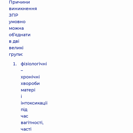
Причини
виникнення
ЗПР
умовно
можна
об’єднати
в дві
великі
групи:
фізіологічні
–
хронічні
хвороби
матері
і
інтоксикації
під
час
вагітності,
часті