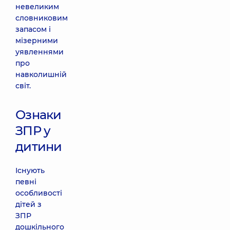
невеликим
словниковим
запасом і
мізерними
уявленнями
про
навколишній
світ.
Ознаки
ЗПР у
дитини
Існують
певні
особливості
дітей з
ЗПР
дошкільного