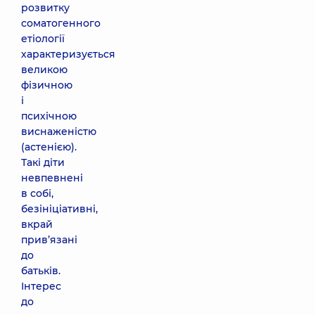
розвитку
соматогенного
етіології
характеризується
великою
фізичною
і
психічною
виснаженістю
(астенією).
Такі діти
невпевнені
в собі,
безініціативні,
вкрай
прив’язані
до
батьків.
Інтерес
до