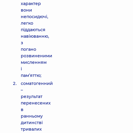
характер
вони
непосидючі,
легко
піддаються
навіюванню,
з
погано
розвиненими
мисленням
і
пам’яттю;
соматогенний
–
результат
перенесених
в
ранньому
дитинстві
тривалих