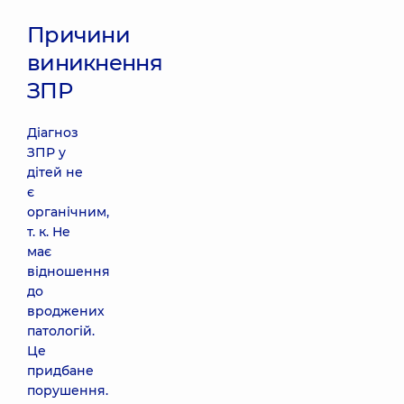
Причини
виникнення
ЗПР
Діагноз
ЗПР у
дітей не
є
органічним,
т. к. Не
має
відношення
до
вроджених
патологій.
Це
придбане
порушення.