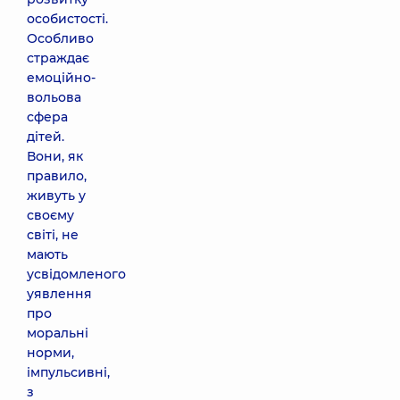
особистості.
Особливо
страждає
емоційно-
вольова
сфера
дітей.
Вони, як
правило,
живуть у
своєму
світі, не
мають
усвідомленого
уявлення
про
моральні
норми,
імпульсивні,
з