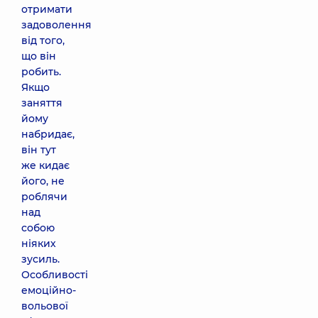
отримати
задоволення
від того,
що він
робить.
Якщо
заняття
йому
набридає,
він тут
же кидає
його, не
роблячи
над
собою
ніяких
зусиль.
Особливості
емоційно-
вольової