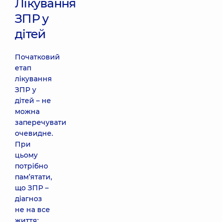
Лікування
ЗПР у
дітей
Початковий
етап
лікування
ЗПР у
дітей – не
можна
заперечувати
очевидне.
При
цьому
потрібно
пам’ятати,
що ЗПР –
діагноз
не на все
життя: