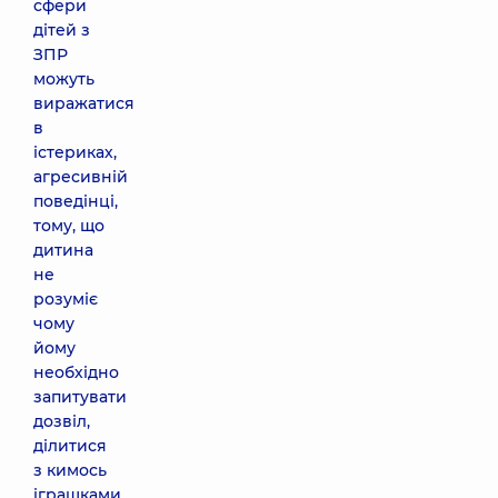
сфери
дітей з
ЗПР
можуть
виражатися
в
істериках,
агресивній
поведінці,
тому, що
дитина
не
розуміє
чому
йому
необхідно
запитувати
дозвіл,
ділитися
з кимось
іграшками