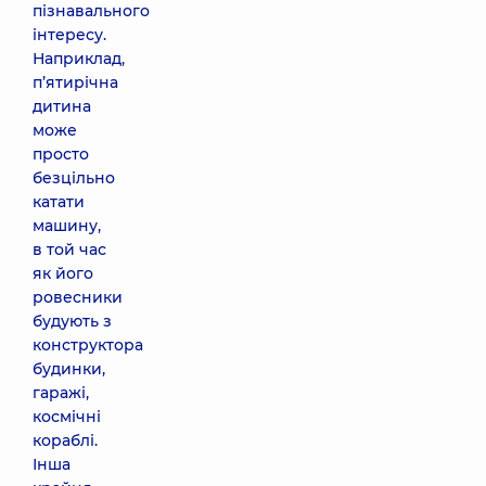
пізнавального
інтересу.
Наприклад,
п’ятирічна
дитина
може
просто
безцільно
катати
машину,
в той час
як його
ровесники
будують з
конструктора
будинки,
гаражі,
космічні
кораблі.
Інша