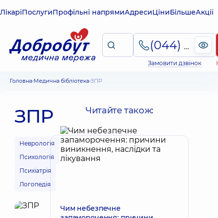
Лікарі
Послуги
Профільні напрями
Адреси
Ціни
Більше
Акції
(044) 495-2-888
Замовити дзвінок
Головна
Медична бібліотека
ЗПР
ЗПР
Читайте також:
Неврологія
Психологія
Психіатрія
Логопедія
Чим небезпечне
запаморочення: причини