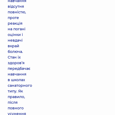
навчання
відсутня
повністю,
проте
реакція
на погані
оцінки і
невдачі
вкрай
болюча.
Стан їх
здоров’я
передбачає
навчання
в школах
санаторного
типу. Як
правило,
після
повного
усунення