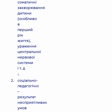
соматичні
захворювання
дитини
(особливо
в
перший
рік
життя),
ураження
центральної
нервової
системи
і т. д
.;
соціально-
педагогічні
–
результат
несприятливих
умов