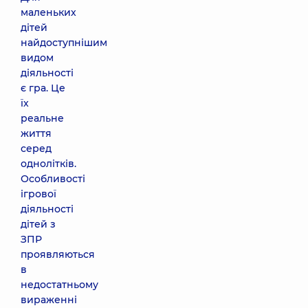
маленьких
дітей
найдоступнішим
видом
діяльності
є гра. Це
їх
реальне
життя
серед
однолітків.
Особливості
ігрової
діяльності
дітей з
ЗПР
проявляються
в
недостатньому
вираженні