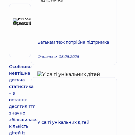
Рецензент
Риков
Олексій
Запис до лікаря
Аркадійович
Батькам теж потрібна підтримка
Педіатр;
Гастроентеролог
дитячий
Оновлено: 08.08.2026
Особливо
невтішна
дитяча
статистика
– в
останнє
десятиліття
значно
збільшилася
У світі унікальних дітей
кількість
дітей із