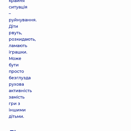
крайня
ситуація
–
руйнування.
Діти
рвуть,
розкидають,
ламають
іграшки.
Може
бути
просто
безглузда
рухова
активність
замість
гри з
іншими
дітьми.