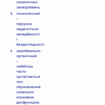
соматичних
захворювань;
психогенний
–
підсумок
педагогічної
занедбаності
і
бездоглядності;
церебрально-
органічний
–
найбільш
часто
зустрічається
тип,
обумовлений
локальної
мозковою
дисфункцією