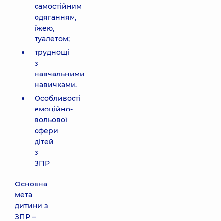
самостійним
одяганням,
їжею,
туалетом;
труднощі
з
навчальними
навичками.
Особливості
емоційно-
вольової
сфери
дітей
з
ЗПР
Основна
мета
дитини з
ЗПР –