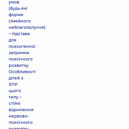
умов
(будь-які
форми
сімейного
неблагополуччя)
– підстава
для
психогенної
затримки
психічного
розвитку.
Особливості
дітей з
ЗПР
цього
типу –
стійкі
відхилення
нервово-
психічного
розвитку