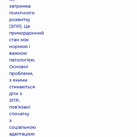
затримка
психічного
розвитку
(ЗПР). Це
прикордонний
стан між
нормою і
важкою
патологією.
Основні
проблеми,
з якими
стикаються
діти з
ЗПР,
пов’язані
спочатку
з
соціальною
адаптацією