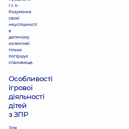
і т. п.
Розуміння
своєї
неуспішності
в
дитячому
колективі
тільки
погіршує
становище.
Особливості
ігрової
діяльності
дітей
з ЗПР
Для