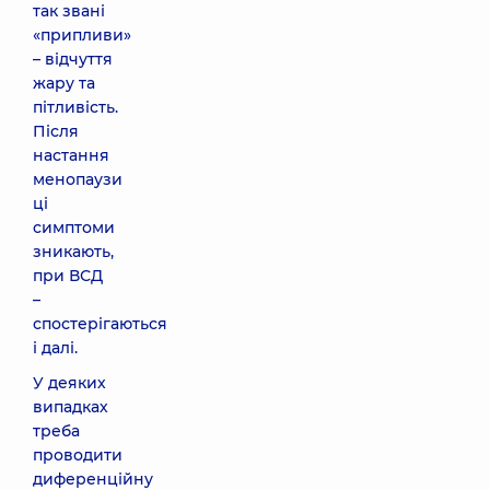
так звані
«припливи»
– відчуття
жару та
пітливість.
Після
настання
менопаузи
ці
симптоми
зникають,
при ВСД
–
спостерігаються
і далі.
У деяких
випадках
треба
проводити
диференційну