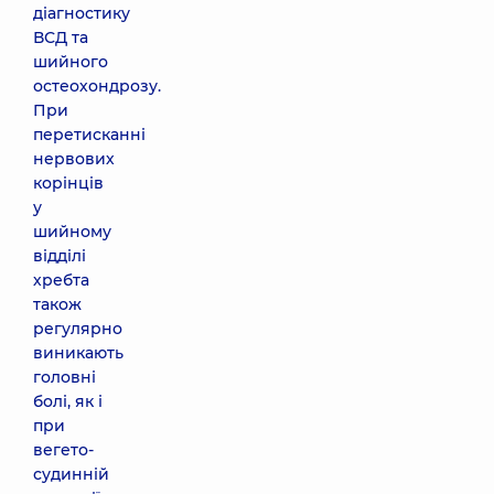
діагностику
ВСД та
шийного
остеохондрозу.
При
перетисканні
нервових
корінців
у
шийному
відділі
хребта
також
регулярно
виникають
головні
болі, як і
при
вегето-
судинній