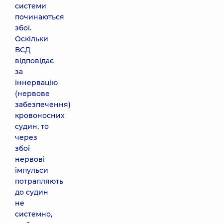
системи
починаються
збої.
Оскільки
ВСД
відповідає
за
іннервацію
(нервове
забезпечення)
кровоносних
судин, то
через
збої
нервові
імпульси
потрапляють
до судин
не
системно,