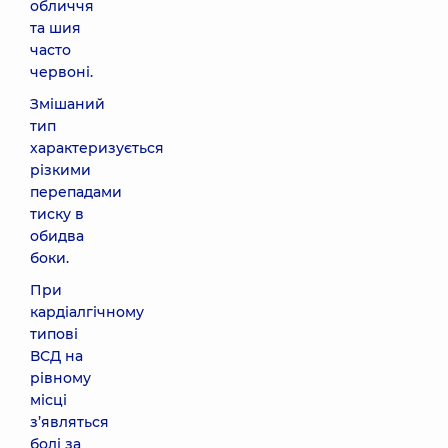
обличчя
та шия
часто
червоні.
Змішаний
тип
характеризується
різкими
перепадами
тиску в
обидва
боки.
При
кардіалгічному
типові
ВСД на
рівному
місці
з’являться
болі за