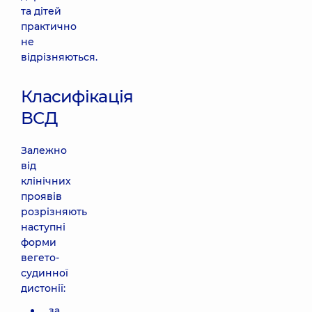
та дітей
практично
не
відрізняються.
Класифікація
ВСД
Залежно
від
клінічних
проявів
розрізняють
наступні
форми
вегето-
судинної
дистонії:
за