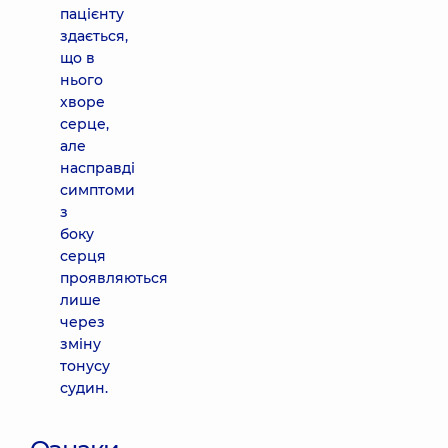
пацієнту
здається,
що в
нього
хворе
серце,
але
насправді
симптоми
з
боку
серця
проявляються
лише
через
зміну
тонусу
судин.