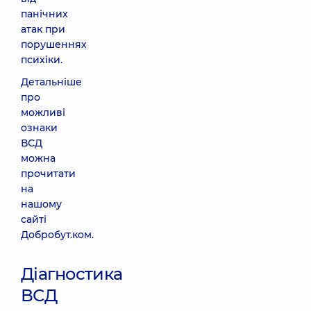
панічних
атак при
порушеннях
психіки.
Детальніше
про
можливі
ознаки
ВСД
можна
прочитати
на
нашому
сайті
Добробут.ком.
Діагностика
ВСД