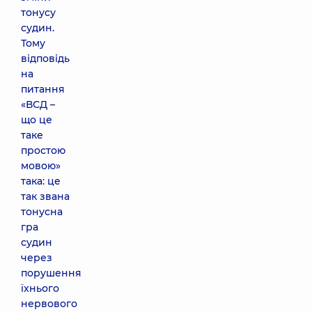
тонусу
судин.
Тому
відповідь
на
питання
«ВСД –
що це
таке
простою
мовою»
така: це
так звана
тонусна
гра
судин
через
порушення
їхнього
нервового