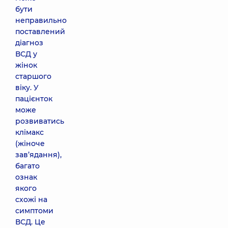
бути
неправильно
поставлений
діагноз
ВСД у
жінок
старшого
віку. У
пацієнток
може
розвиватись
клімакс
(жіноче
зав’ядання),
багато
ознак
якого
схожі на
симптоми
ВСД. Це