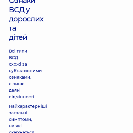
Ознаки
ВСД у
дорослих
та
дітей
Всі типи
ВСД
схожі за
суб’єктивними
ознаками,
є лише
деякі
відмінності.
Найхарактерніші
загальні
симптоми,
на які
скаржаться