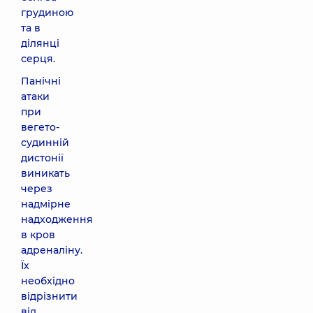
грудиною
та в
ділянці
серця.
Панічні
атаки
при
вегето-
судинній
дистонії
виникать
через
надмірне
надходження
в кров
адреналіну.
Їх
необхідно
відрізнити
від