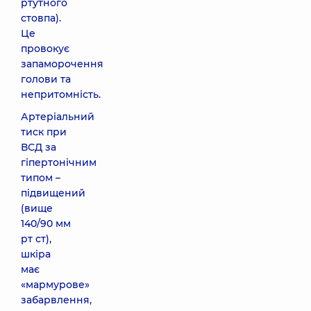
ртутного
стовпа).
Це
провокує
запаморочення
голови та
непритомність.
Артеріальний
тиск при
ВСД за
гіпертонічним
типом –
підвищений
(вище
140/90 мм
рт ст),
шкіра
має
«мармурове»
забарвлення,