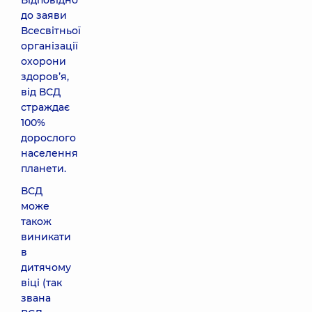
Відповідно
до заяви
Всесвітньої
організації
охорони
здоров’я,
від ВСД
страждає
100%
дорослого
населення
планети.
ВСД
може
також
виникати
в
дитячому
віці (так
звана