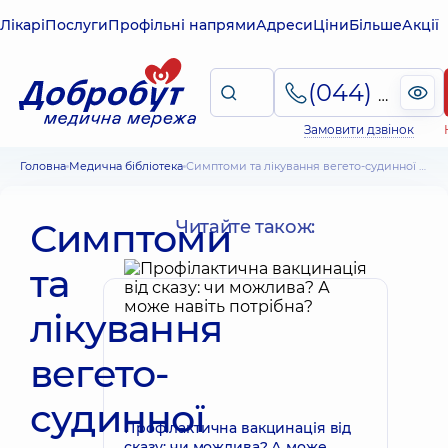
Лікарі
Послуги
Профільні напрями
Адреси
Ціни
Більше
Акції
(044) 495-2-888
Замовити дзвінок
Головна
Медична бібліотека
Симптоми та лікування вегето-судинної дистонії. Класифікація. Діагностика та профілактика
Симптоми
Читайте також:
та
лікування
вегето-
судинної
Профілактична вакцинація від
сказу: чи можлива? А може