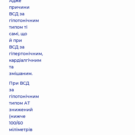
Адже
причини
ВСД за
гіпотонічним
типом ті
самі, що
й при
ВСД за
гіпертонічним,
кардіалгічним
та
змішаним.
При ВСД
за
гіпотонічним
типом АТ
знижений
(нижче
100/60
міліметрів