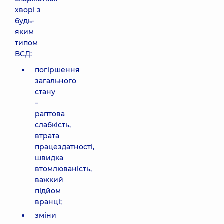
хворі з
будь-
яким
типом
ВСД:
погіршення
загального
стану
–
раптова
слабкість,
втрата
працездатності,
швидка
втомлюваність,
важкий
підйом
вранці;
зміни