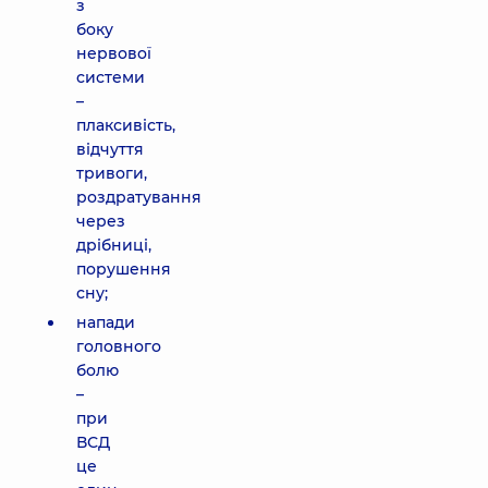
з
боку
нервової
системи
–
плаксивість,
відчуття
тривоги,
роздратування
через
дрібниці,
порушення
сну;
напади
головного
болю
–
при
ВСД
це