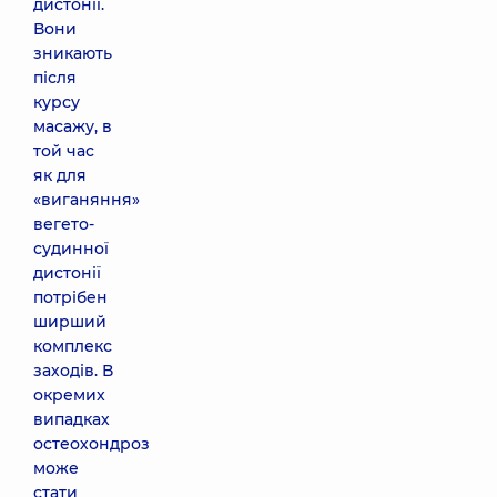
дистонії.
Вони
зникають
після
курсу
масажу, в
той час
як для
«виганяння»
вегето-
судинної
дистонії
потрібен
ширший
комплекс
заходів. В
окремих
випадках
остеохондроз
може
стати