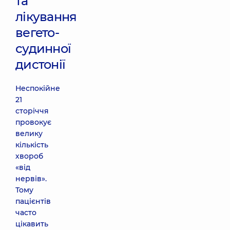
та
лікування
вегето-
судинної
дистонії
Неспокійне
21
сторіччя
провокує
велику
кількість
хвороб
«від
нервів».
Тому
пацієнтів
часто
цікавить