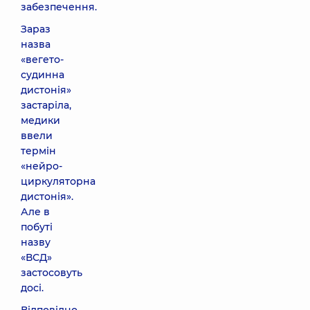
забезпечення.
Зараз
назва
«вегето-
судинна
дистонія»
застаріла,
медики
ввели
термін
«нейро-
циркуляторна
дистонія».
Але в
побуті
назву
«ВСД»
застосовуть
досі.