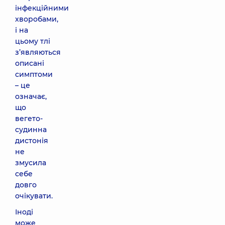
інфекційними
хворобами,
і на
цьому тлі
з’являються
описані
симптоми
– це
означає,
що
вегето-
судинна
дистонія
не
змусила
себе
довго
очікувати.
Іноді
може