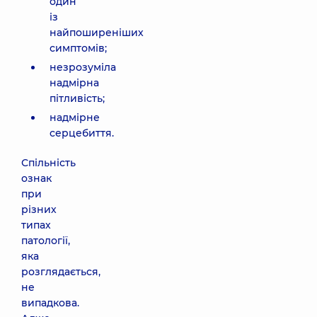
один
із
найпоширеніших
симптомів;
незрозуміла
надмірна
пітливість;
надмірне
серцебиття.
Спільність
ознак
при
різних
типах
патології,
яка
розглядається,
не
випадкова.