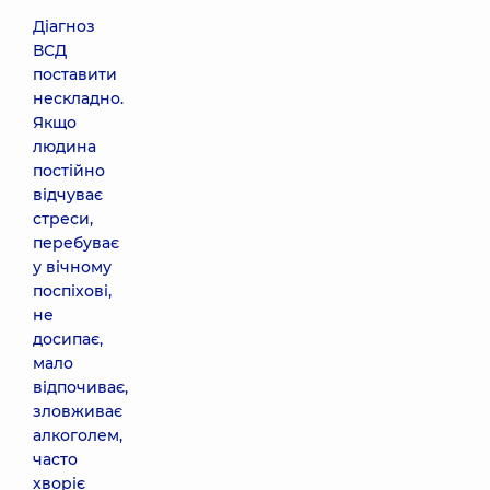
Діагноз
ВСД
поставити
нескладно.
Якщо
людина
постійно
відчуває
стреси,
перебуває
у вічному
поспіхові,
не
досипає,
мало
відпочиває,
зловживає
алкоголем,
часто
хворіє