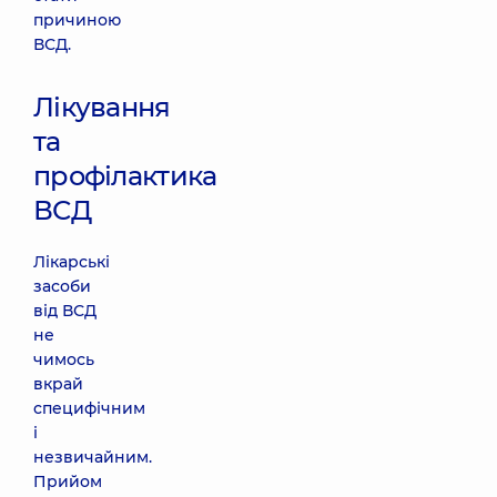
причиною
ВСД.
Лікування
та
профілактика
ВСД
Лікарські
засоби
від ВСД
не
чимось
вкрай
специфічним
і
незвичайним.
Прийом