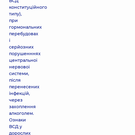
ВСД
конституційного
типу),
при
гормональних
перебудовах
і
серйозних
порушенннях
центральної
нервової
системи,
після
перенесених
інфекцій,
через
захоплення
алкоголем.
Ознаки
ВСД у
дорослих