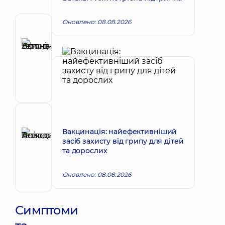
Оновлено: 08.08.2026
Автор
Афоніна
Тетяна
Запис до лікаря
Володимирівна
Кардіолог;
Терапевт
Рецензент
Анікєєва
Вакцинація: найефективніший
засіб захисту від грипу для дітей
Тетяна
Запис до лікаря
та дорослих
Володимирівна
Терапевт;
Оновлено: 08.08.2026
Кардіолог;
Ревматолог
Симптоми