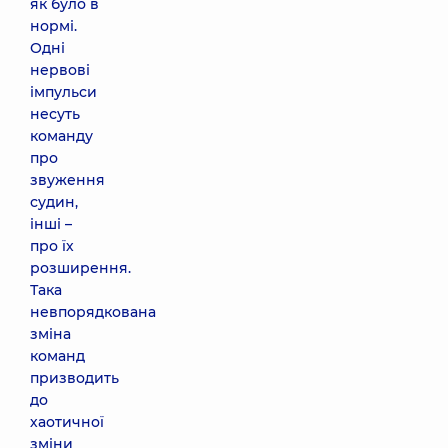
як було в
нормі.
Одні
нервові
імпульси
несуть
команду
про
звуження
судин,
інші –
про їх
розширення.
Така
невпорядкована
зміна
команд
призводить
до
хаотичної
зміни