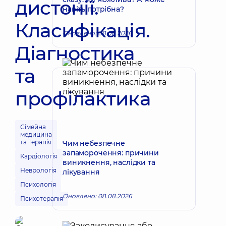
дистонії.
навіть потрібна?
Класифікація.
Оновлено: 08.08.2026
Діагностика
та
профілактика
Сімейна
медицина
та Терапія
Чим небезпечне
запаморочення: причини
Кардіологія
виникнення, наслідки та
Неврологія
лікування
Психологія
Оновлено: 08.08.2026
Психотерапія