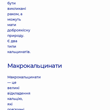
бути
викликані
раком, а
можуть
мати
доброякісну
природу.
Є два
типи
кальцинатів.
Макрокальцинати
Макрокальцинати
— це
великі
відкладення
кальцію,
які
пов'язані