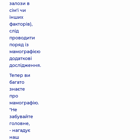
залози в
сім'ї чи
інших
факторів),
слід
проводити
поряд із
мамографією
додаткові
дослідження.
Тепер ви
багато
знаєте
про
мамографію.
"Не
забувайте
головне,
- нагадує
наш