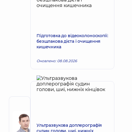
Підготовка до відеоколоноскопії:
безшлакова дієта і очищення
кишечника
Оновлено: 08.08.2026
Автор
Сорокін
Ігор
Запис до лікаря
Ультразвукова доплерографія
Володимирович
судин голови, шиї, нижніх