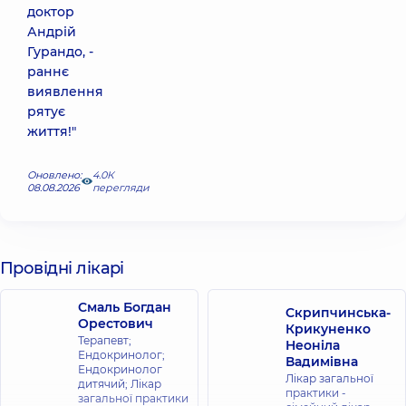
доктор
Андрій
Гурандо, -
раннє
виявлення
рятує
життя!"
Оновлено:
4.0К
08.08.2026
перегляди
Провідні лікарі
Смаль Богдан
Скрипчинська-
Орестович
Крикуненко
Терапевт;
Неоніла
Ендокринолог;
Вадимівна
Ендокринолог
Лікар загальної
дитячий; Лікар
практики -
загальної практики