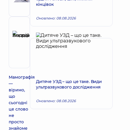
Онколог;
кінцівок
Лікар
мамолог
Оновлено: 08.08.2026
Рецензент
Басацький
Андрій
Запис до лікаря
Володимирович
Хірург
ендоваскулярний
Мамографія
Дитяче УЗД – що це таке. Види
—
ультразвукового дослідження
віримо,
що
Оновлено: 08.08.2026
сьогодні
це слово
не
просто
знайоме