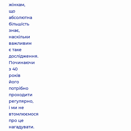
жінкам,
що
абсолютна
більшість
знає,
наскільки
важливим
є таке
дослідження.
Починаючи
з 40
років
його
потрібно
проходити
регулярно,
і ми не
втомлюємося
про це
нагадувати.