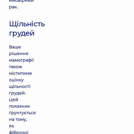
ймовірний
рак.
Щільність
грудей
Ваше
рішення
мамографії
також
міститиме
оцінку
щільності
грудей.
Цей
показник
ґрунтується
на тому,
як
фіброзні