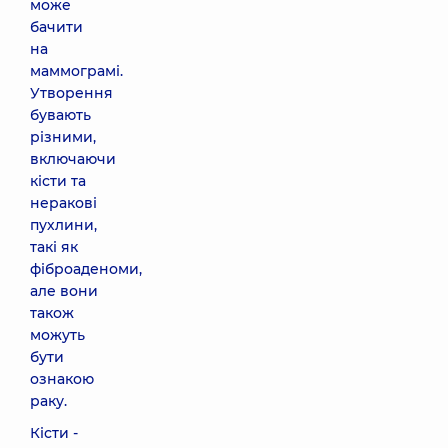
може
бачити
на
маммограмі.
Утворення
бувають
різними,
включаючи
кісти та
неракові
пухлини,
такі як
фіброаденоми,
але вони
також
можуть
бути
ознакою
раку.
Кісти -