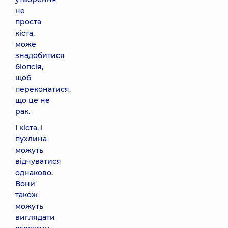
не
проста
кіста,
може
знадобитися
біопсія,
щоб
переконатися,
що це не
рак.
І кіста, і
пухлина
можуть
відчуватися
однаково.
Вони
також
можуть
виглядати