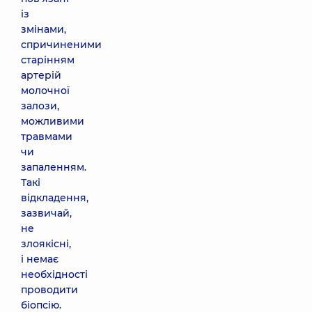
із
змінами,
спричиненими
старінням
артерій
молочної
залози,
можливими
травмами
чи
запаленням.
Такі
відкладення,
зазвичай,
не
злоякісні,
і немає
необхідності
проводити
біопсію.