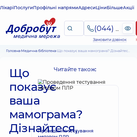
Лікарі
Послуги
Профільні напрями
Адреси
Ціни
Більше
Акції
(044) 495-2-888
Замовити дзвінок
Головна
Медична бібліотека
Що показує ваша мамограма? Дізнайтеся, що бачить лікар
Що
Читайте також:
показує
ваша
мамограма?
Дізнайтеся,
Проведення тестування
методом ПЛР