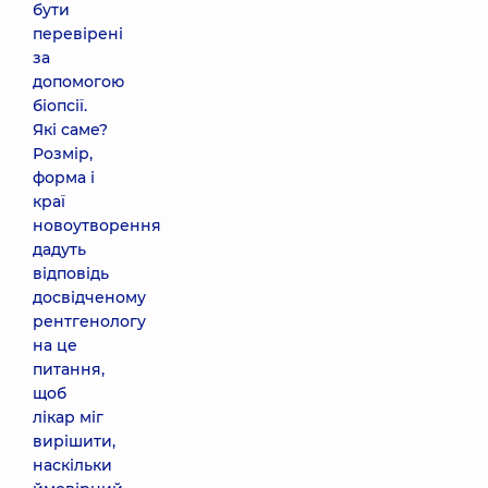
бути
перевірені
за
допомогою
біопсії.
Які саме?
Розмір,
форма і
краї
новоутворення
дадуть
відповідь
досвідченому
рентгенологу
на це
питання,
щоб
лікар міг
вирішити,
наскільки