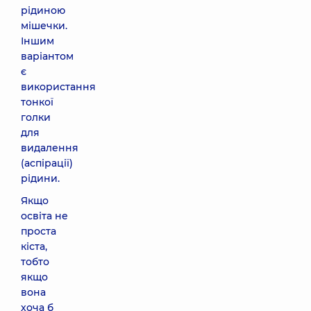
рідиною
мішечки.
Іншим
варіантом
є
використання
тонкої
голки
для
видалення
(аспірації)
рідини.
Якщо
освіта не
проста
кіста,
тобто
якщо
вона
хоча б