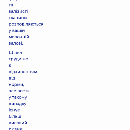
та
залізисті
тканини
розподіляються
у вашій
молочній
залозі.
Щільні
груди не
є
відхиленням
від
норми,
але все ж
у такому
випадку
існує
більш
високий
ризик