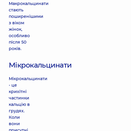
Макрокальцинати
стають
поширенішими
з віком
жінок,
особливо
після 50
років.
Мікрокальцинати
Мікрокальцинати
- це
крихітні
частинки
кальцію в
грудях.
Коли
вони
присутні