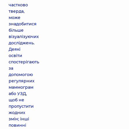
частково
тверда,
може
знадобитися
більше
візуалізуючих
досліджень.
Деякі
освіти
спостерігають
за
допомогою
регулярних
маммограм
або УЗД,
щоб не
пропустити
жодних
змін; інші
повинні