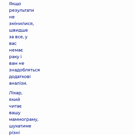
Якщо
результати
не
змінилися,
швидше
за все, у
вас
немає
раку і
вам не
знадобляться
додаткові
аналізи.
Лікар,
який
читає
вашу
маммограму,
шукатиме
різні