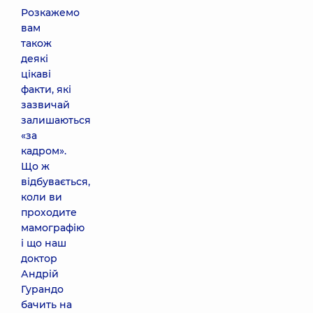
Розкажемо
вам
також
деякі
цікаві
факти, які
зазвичай
залишаються
«за
кадром».
Що ж
відбувається,
коли ви
проходите
мамографію
і що наш
доктор
Андрій
Гурандо
бачить на