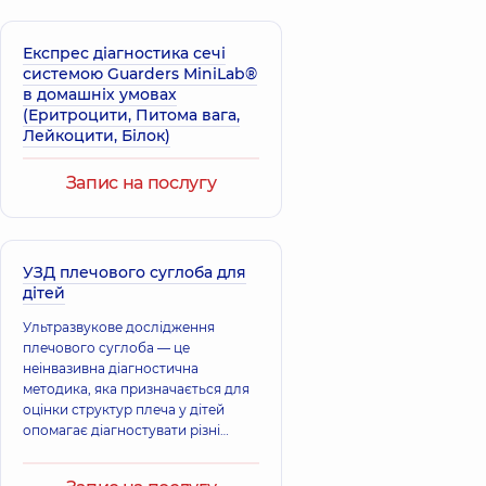
Експрес діагностика сечі
системою Guarders MiniLab®
в домашніх умовах
(Еритроцити, Питома вага,
Лейкоцити, Бiлок)
Запис на послугу
УЗД плечового суглоба для
дітей
Ультразвукове дослідження
плечового суглоба — це
неінвазивна діагностична
методика, яка призначається для
оцінки структур плеча у дітей
опомагає діагностувати різні
стани, такі як травми сухожиль,
бурсити, тендиніти, переломи та