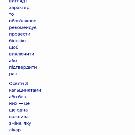
вигляд і
характер,
то
обов'язково
рекомендує
провести
біопсію,
щоб
виключити
або
підтвердити
рак.
Освіти З
кальцинатами
або без
них — це
ще одна
важлива
зміна, яку
лікар