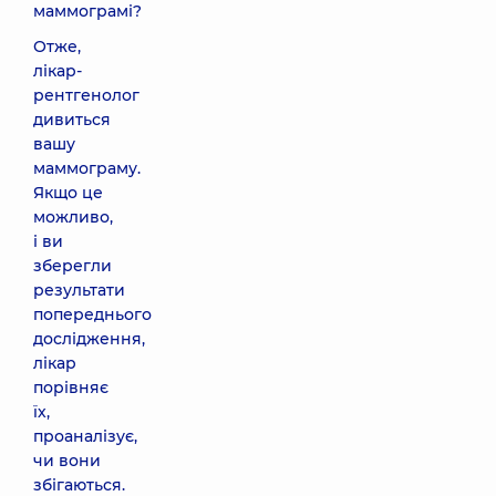
маммограмі?
Отже,
лікар-
рентгенолог
дивиться
вашу
маммограму.
Якщо це
можливо,
і ви
зберегли
результати
попереднього
дослідження,
лікар
порівняє
їх,
проаналізує,
чи вони
збігаються.