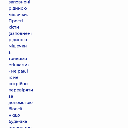
заповнені
рідиною
мішечки.
Прості
кісти
(заповнені
рідиною
мішечки
з
тонкими
стінками)
- не рак, і
їх не
потрібно
перевіряти
за
допомогою
біопсії.
Якщо
будь-яке
утворення