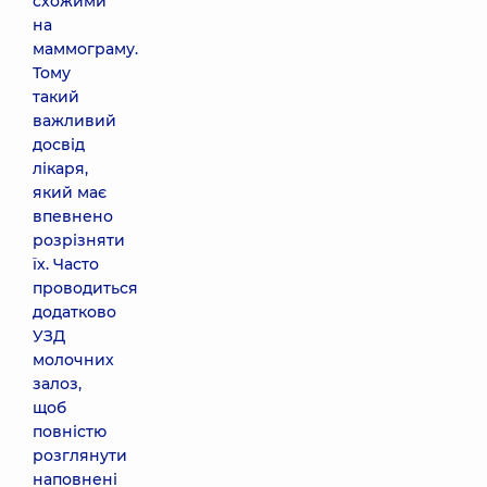
схожими
на
маммограму.
Тому
такий
важливий
досвід
лікаря,
який має
впевнено
розрізняти
їх. Часто
проводиться
додатково
УЗД
молочних
залоз,
щоб
повністю
розглянути
наповнені