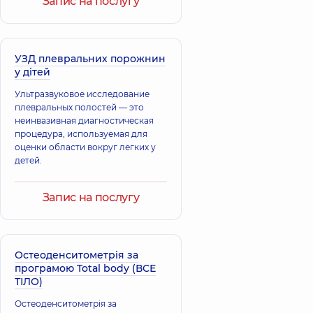
Запис на послугу
вивихи.
УЗД плевральних порожнин
у дітей
Ультразвуковое исследование
плевральных полостей — это
неинвазивная диагностическая
процедура, используемая для
оценки области вокруг легких у
детей.
Запис на послугу
Остеоденситометрія за
програмою Total body (ВСЕ
ТІЛО)
Остеоденситометрія за