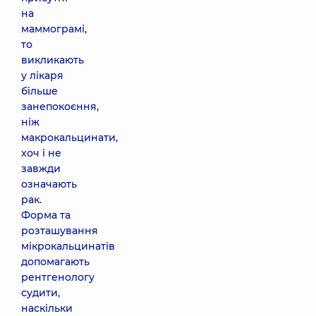
на
маммограмі,
то
викликають
у лікаря
більше
занепокоєння,
ніж
макрокальцинати,
хоч і не
завжди
означають
рак.
Форма та
розташування
мікрокальцинатів
допомагають
рентгенологу
судити,
наскільки