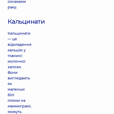
ознаками
раку.
Кальцинати
Кальцинати
— це
відкладення
кальцію у
тканині
молочної
залози.
Вони
виглядають
як
маленькі
білі
плями на
маммограмі,
можуть