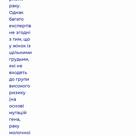
раку.
Однак
багато
експертів
не згодні
з тим, що
у жінок із
щільними
грудьми,
які не
входять
до групи
високого
ризику
(на
основі
мутацій
гена,
раку
молочної