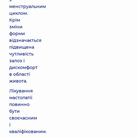
менструальним
циклом.
Крім
зміни
форми
відзначається
підвищена
чутливість
залоз і
дискомфорт
в області
живота.
Лікування
мастопатії
повинно
бути
своєчасним
і
кваліфікованим.