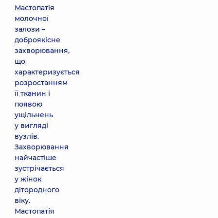
Мастопатія
молочної
залози –
доброякісне
захворювання,
що
характеризується
розростанням
її тканин і
появою
ущільнень
у вигляді
вузлів.
Захворювання
найчастіше
зустрічається
у жінок
дітородного
віку.
Мастопатія