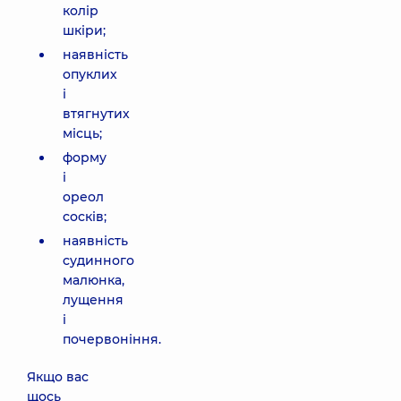
колір
шкіри;
наявність
опуклих
і
втягнутих
місць;
форму
і
ореол
сосків;
наявність
судинного
малюнка,
лущення
і
почервоніння.
Якщо вас
щось