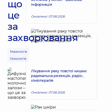
що
інформація
це
Оновлено: 07.08.2026
за
захворювання
Мамологія
Онкологія
Лікування раку товстої кишки:
радикальна резекція, радіо-,
хіміотерапія
Оновлено: 07.08.2026