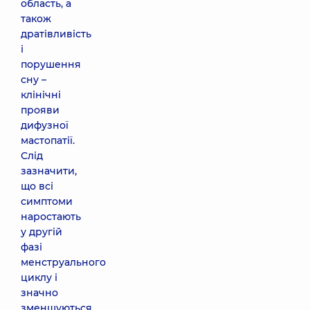
область, а
також
дратівливість
і
порушення
сну –
клінічні
прояви
дифузної
мастопатії.
Слід
зазначити,
що всі
симптоми
наростають
у другій
фазі
менструального
циклу і
значно
зменшуються