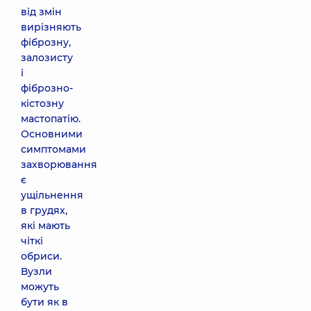
від змін
вирізняють
фіброзну,
залозисту
і
фіброзно-
кістозну
мастопатію.
Основними
симптомами
захворювання
є
ущільнення
в грудях,
які мають
чіткі
обриси.
Вузли
можуть
бути як в