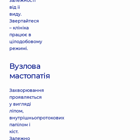
залежності
від її
виду.
Звертайтеся
– клініка
працює в
цілодобовому
режимі.
Вузлова
мастопатія
Захворювання
проявляється
у вигляді
ліпом,
внутрішньопротокових
папілом і
кіст.
Залежно