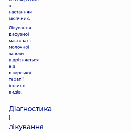
з
настанням
місячних.
Лікування
дифузної
мастопатії
молочної
залози
відрізняється
від
лікарської
терапії
інших її
видів.
Діагностика
і
лікування