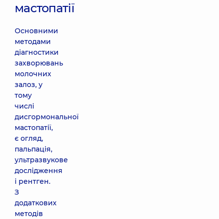
мастопатії
Основними
методами
діагностики
захворювань
молочних
залоз, у
тому
числі
дисгормональної
мастопатії,
є огляд,
пальпація,
ультразвукове
дослідження
і рентген.
З
додаткових
методів