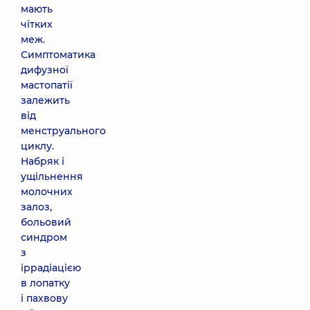
мають
чітких
меж.
Симптоматика
дифузної
мастопатії
залежить
від
менструального
циклу.
Набряк і
ущільнення
молочних
залоз,
больовий
синдром
з
іррадіацією
в лопатку
і пахвову