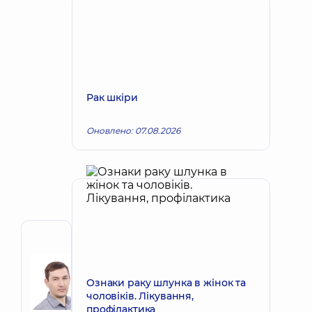
Рак шкіри
Оновлено: 07.08.2026
Автор
Сорокін
Ігор
Запис до лікаря
Ознаки раку шлунка в жінок та
Володимирович
чоловіків. Лікування,
профілактика
Онколог;