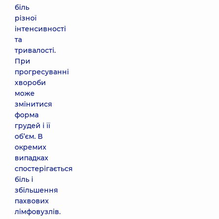
біль
різної
інтенсивності
та
тривалості.
При
прогресуванні
хвороби
може
змінитися
форма
грудей і її
об’єм. В
окремих
випадках
спостерігається
біль і
збільшення
пахвових
лімфовузлів.