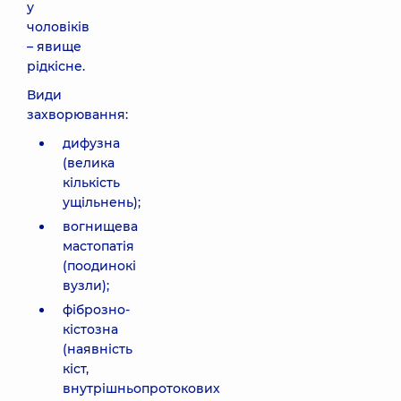
у
чоловіків
– явище
рідкісне.
Види
захворювання:
дифузна
(велика
кількість
ущільнень);
вогнищева
мастопатія
(поодинокі
вузли);
фіброзно-
кістозна
(наявність
кіст,
внутрішньопротокових