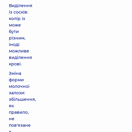
Виділення
із сосків:
колір їх
може
бути
різним,
іноді
можливе
виділення
крові.
Зміна
форми
молочної
залози:
збільшення,
як
правило,
не
пов'язане
з