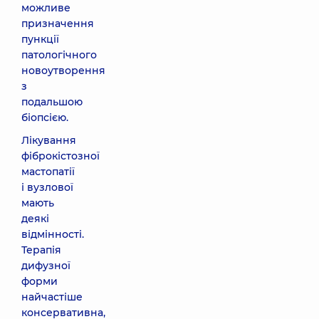
можливе
призначення
пункції
патологічного
новоутворення
з
подальшою
біопсією.
Лікування
фіброкістозної
мастопатії
і вузлової
мають
деякі
відмінності.
Терапія
дифузної
форми
найчастіше
консервативна,