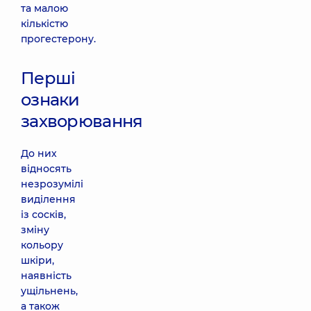
та малою
кількістю
прогестерону.
Перші
ознаки
захворювання
До них
відносять
незрозумілі
виділення
із сосків,
зміну
кольору
шкіри,
наявність
ущільнень,
а також