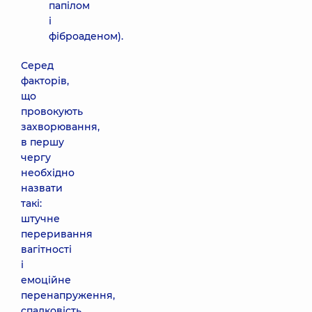
папілом
і
фіброаденом).
Серед
факторів,
що
провокують
захворювання,
в першу
чергу
необхідно
назвати
такі:
штучне
переривання
вагітності
і
емоційне
перенапруження,
спадковість,