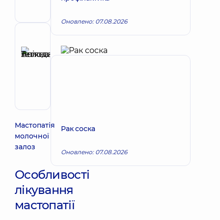
Лікар
мамолог
Оновлено: 07.08.2026
Рецензент
Анікєєва
Тетяна
Запис до лікаря
Володимирівна
Терапевт;
Кардіолог;
Ревматолог
Мастопатія
Рак соска
молочної
залоз
Оновлено: 07.08.2026
Особливості
лікування
мастопатії