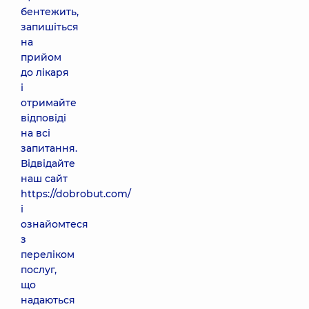
бентежить,
запишіться
на
прийом
до лікаря
і
отримайте
відповіді
на всі
запитання.
Відвідайте
наш сайт
https://dobrobut.com/
і
ознайомтеся
з
переліком
послуг,
що
надаються