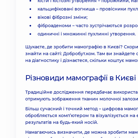
кісти і кістозні утворення – порожнини, н
кальцифіковані вогнища – провісники пух
вікові фіброзні зміни;
фіброаденоми – часто зустрічаються розрос
одиничні і множинні пухлинні утворення.
Шукаєте, де зробити мамографію в Києві? Скори
знайти на сайті: Добробут.ком. Там ви знайдете
на діагностику і дізнаєтеся, скільки коштує мамо
Різновиди мамографії в Києві
Традиційне дослідження передбачає використан
отримують зображення тканин молочної залози н
Більш сучасний і точний метод – цифрова мамо
обробляється комп’ютером та візуалізується на 
результатів на будь-який носій.
Намагаючись визначити, де можна зробити мамог