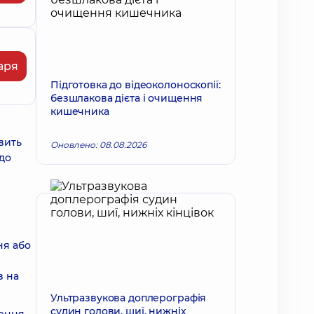
аря
Підготовка до відеоколоноскопії:
безшлакова дієта і очищення
кишечника
вить
Оновлено: 08.08.2026
до
ня або
з на
Ультразвукова доплерографія
судин голови, шиї, нижніх