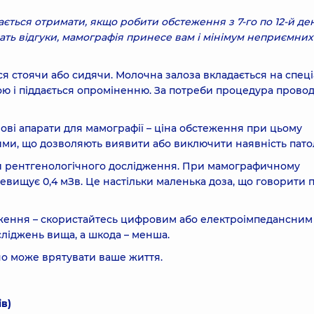
ється отримати, якщо робити обстеження з 7-го по 12-й де
дчать відгуки, мамографія принесе вам і мінімум неприємних
ся стоячи або сидячи. Молочна залоза вкладається на спец
ою і піддається опроміненню. За потреби процедура прово
ві апарати для мамографії – ціна обстеження при цьому
ми, що дозволяють виявити або виключити наявність патол
и рентгенологічного дослідження. При мамографичному
ищує 0,4 мЗв. Це настільки маленька доза, що говорити пр
аження – скористайтесь цифровим або електроімпедансним
осліджень вища, а шкода – менша.
но може врятувати ваше життя.
в)