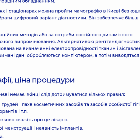
ідповідним обладнанням.
нях і стаціонарах можна пройти мамографію в Києві безкош
рати цифровий варіант діагностики. Він забезпечує більш 
аційних методів або за потреби постійного динамічного
зуючого випромінювання. Альтернативою рентгендіагности
ована на визначенні електропровідності тканин і зіставле
римані дані обробляються комп’ютером, а потім виводяться
ії, ціна процедури
иєві немає. Жінці слід дотримуватися кількох правил:
рудей і пахв косметичних засобів та засобів особистої гігі
антів і т.п.
язково скажіть про це лікарю.
 менструації і наявність імплантів.
а.