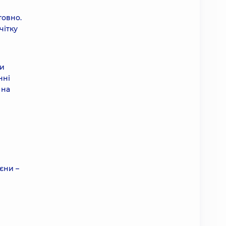
товно.
чітку
ки
нні
 на
єни –