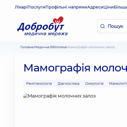
Лікарі
Послуги
Профільні напрями
Адреси
Ціни
Більш
Головна
Медична бібліотека
Мамографія молочних залоз
Мамографія молоч
Рентгенологія
Діагностика
Онкологія
Мамологі