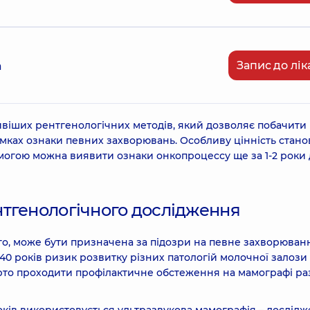
Запис до лік
а
ивіших рентгенологічних методів, який дозволяє побачити
імках ознаки певних захворювань. Особливу цінність стано
омогою можна виявити ознаки онкопроцессу ще за 1-2 роки 
тгенологічного дослідження
го, може бути призначена за підозри на певне захворюван
 40 років ризик розвитку різних патологій молочної залози
 варто проходити профілактичне обстеження на мамографі ра