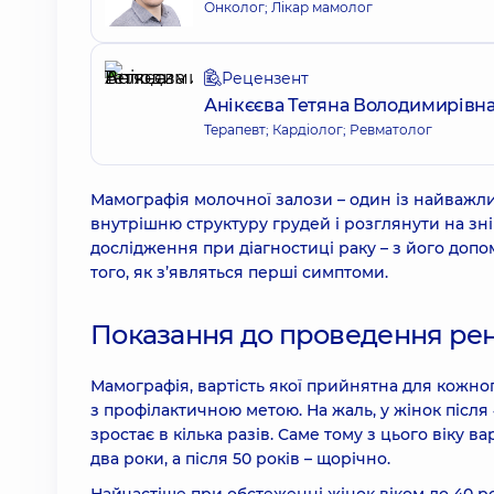
Онколог; Лікар мамолог
Рецензент
Анікєєва Тетяна Володимирівн
Терапевт; Кардіолог; Ревматолог
Мамографія молочної залози – один із найважл
внутрішню структуру грудей і розглянути на зн
дослідження при діагностиці раку – з його доп
того, як з’являться перші симптоми.
Показання до проведення рен
Мамографія, вартість якої прийнятна для кожно
з профілактичною метою. На жаль, у жінок після
зростає в кілька разів. Саме тому з цього віку
два роки, а після 50 років – щорічно.