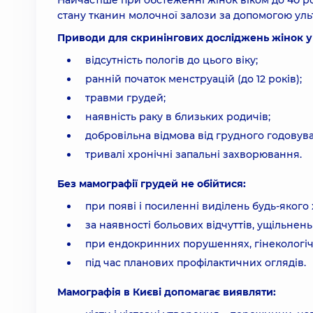
Найчастіше при обстеженні жінок віком до 40 р
стану тканин молочної залози за допомогою уль
Приводи для скринінгових досліджень жінок у в
відсутність пологів до цього віку;
ранній початок менструацій (до 12 років);
травми грудей;
наявність раку в близьких родичів;
добровільна відмова від грудного годовув
тривалі хронічні запальні захворювання.
Без мамографії грудей не обійтися:
при появі і посиленні виділень будь-якого 
за наявності больових відчуттів, ущільнень
при ендокринних порушеннях, гінекологі
під час планових профілактичних оглядів.
Мамографія в Києві допомагає виявляти: