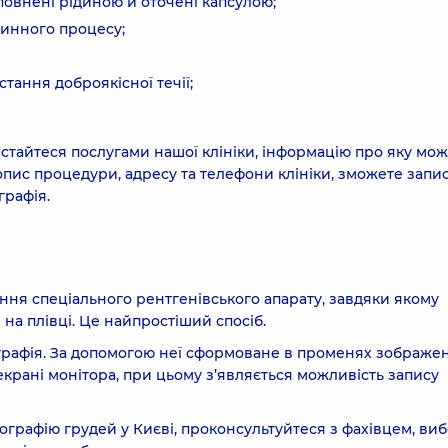
аповнені рідиною й оточені капсулою;
линного процесу;
тання доброякісної течії;
стайтеся послугами нашої клініки, інформацію про яку мо
 опис процедури, адресу та телефони клініки, зможете запи
графія.
ня спеціального рентгенівського апарату, завдяки якому
а плівці. Це найпростіший спосіб.
графія. За допомогою неї сформоване в променях зображе
екрані монітора, при цьому з’являється можливість запису
рафію грудей у Києві, проконсультуйтеся з фахівцем, виб