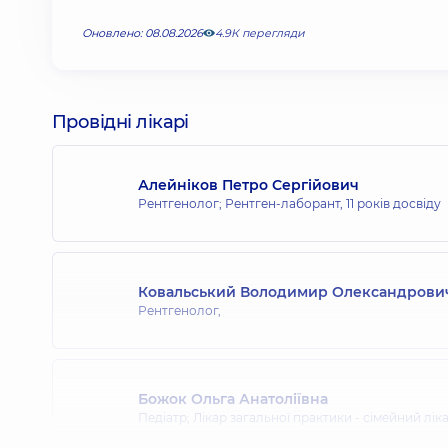
Оновлено: 08.08.2026
4.9К перегляди
Провідні лікарі
Алейніков Петро Сергійович
Рентгенолог; Рентген-лаборант,
11 років досвіду
Ковальський Володимир Олександрови
Рентгенолог,
Божок Ольга Анатоліївна
Педіатр; Лікар загальної практики - сімейний лік