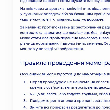
підходящий варіант і потім шукайте клініку з в
На плівкових апаратах в поліклінічних відділен
У сумнівних випадках або за бажанням краще об
«картинку», але, як правило, коштує дорожче.
За наявних протипоказань до застосування раді
контролю слід вдатися до досліджень без іоні
може стати електроімпедансна мамографія, засн
різниць нормальних і патологічних значень. От
монітор у вигляді 3D-зображення.
Правила проведення мамограф
Особливих вимог у підготовці до мамографії в К
Перед процедурою не наносьте на область г
кремів, лосьйонів, антиперспірантів, дезодор
Якщо ви вагітні або годуєте грудьми, обов’
Повідомте рентгенолога про день останньої
Зніміть всі прикраси і роздягніться до пояс