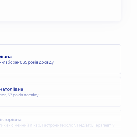
іївна
н-лаборант,
35 років досвіду
натоліївна
лог,
37 років досвіду
ікторівна
тики - сімейний лікар; Гастроентеролог; Педіатр; Терапевт,
7