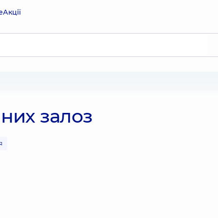
е
Акції
них залоз
я