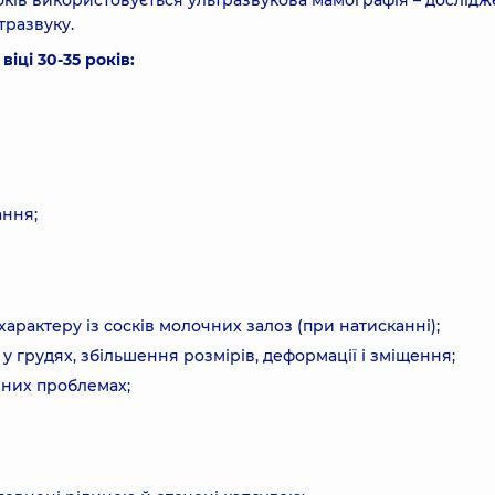
оків використовується ультразвукова мамографія – дослід
тразвуку.
іці 30-35 років:
ання;
характеру із сосків молочних залоз (при натисканні);
 у грудях, збільшення розмірів, деформації і зміщення;
чних проблемах;