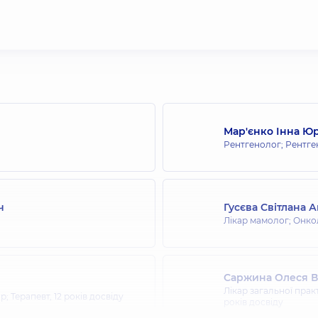
Мар'єнко Інна Юр
Рентгенолог; Рентге
ч
Гусєва Світлана А
Лікар мамолог; Онко
Саржина Олеся В
Лікар загальної прак
ар; Терапевт,
12 років досвіду
років досвіду