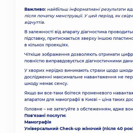
Важливо:
найбільш інформативні результати вда
після початку менструації. У цей період, як сві
відчуттів.
В залежності від апарату діагностика проводить
підставку, притискається зверху іншою пластин
в кількох проекціях.
Чіткіше зображення дозволяють отримати цифро
повністю виправдовується діагностичними дани
У хворих нерідко виникають страхи щодо шкод
дослідженні максимальне навантаження не перев
шкоду немає сенсу.
Якщо ви все-таки боїтеся променевого навант
апаратом для мамографії в Києві – ціна таких д
Головне – не затягуйте з обстеженням, адже во
Пов'язані послуги:
Мамографія
Універсальний Check-up жіночий (після 40 рокі