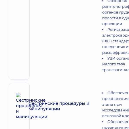
Обзорная
рентгеногра
органов груд
полости в од
проекции
Регистрац
электрокард
(ЭКГ) стандар
отведениях и
расшифровк
УЗИ орган
малого таза
трансвагина
Обеспече
преаналитич
Сестринские процедуры и
этапа при
манипуляции
исследовани
венозной кр
Обеспече
преаналитич