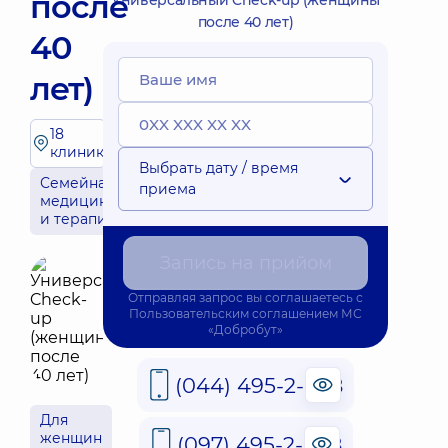
после
Универсальный Check-up (женщины
после 40 лет)
40
лет)
18
клиник
Выбрать дату / время
Семейная
приема
медицина
и терапия
Запись на прийом
Отправляя запрос вы соглашаетесь с
Пользовательским соглашением
МС
«Добробут»
(044) 495-2-888
Для
женщин
(097) 495-2-888