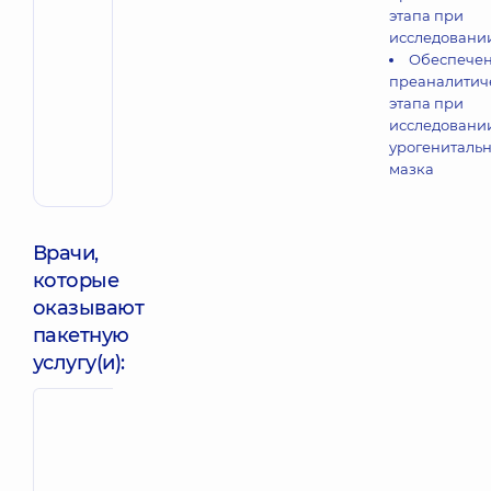
этапа при
исследовани
Обеспече
преаналитич
этапа при
исследовани
урогенитальн
мазка
Врачи,
которые
оказывают
пакетную
услугу(и):
Авад Лина
Сокровищук
Мохаммедов
Екатерина
Акушер-
Олеговна
гинеколог; Вра
Терапевт;
ультразвуковой