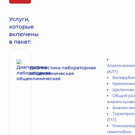
Услуги,
которые
включены
в пакет:
Аланинамино
Диагностика лабораторная
(АЛТ)
общеклиническая
Билируби
Креатинин
Щелочная 
Общий ра
анализ кров
Анализ мо
Тиреотроп
(ТТГ)
Гликозили
гемоглобин