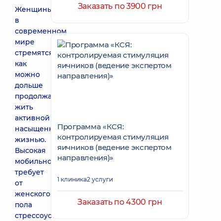
Заказать по 3900 грн
Женщины
в
современном
мире
стремятся
как
можно
дольше
продолжать
жить
активной
Программа «КСЯ:
насыщенной
контролируемая стимуляция
жизнью.
яичников (ведение экспертом
Высокая
направления)»
мобильность
требует
1 клиника
2 услуги
от
женского
Заказать по 4300 грн
пола
стрессоустойчивости