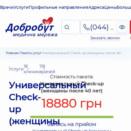
Врачи
Услуги
Профильные направления
Адреса
Цены
Больш
(044) 495-2-888
Заказать звонок
Главная
Пакеты услуг
Универсальный Check-up (женщины после 40 лет)
18
118
Услуги
клиник
врачей
Стоимость пакета:
Универсальный
Универсальный Check-up
(женщины после 40 лет)
Check-
18880 грн
up
(женщины
Запись на прийом