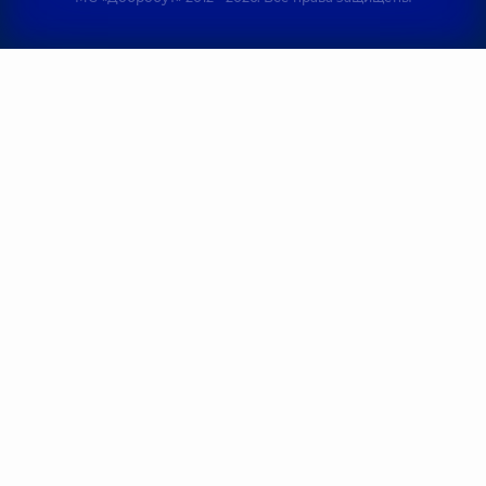
опыта
лет опыта
Онищук
Оникиенко
Людмила
Валентина
Вадимовна
Павловна
Кардиолог; Вра
Офтальмолог;
функциональн
Офтальмолог
диагностики;
детский,
32 лет
Терапевт,
12 лет
опыта
опыта
Орлова Тать
Бобыль Ирина
Владимиров
Анатольевна
Терапевт; Врач
Офтальмолог;
общей практики
Офтальмолог
семейный врач;
детский,
10 лет
Педиатр,
14 лет
опыта
опыта
Степаненко
Гарбуза Мария
Людмила
Михайловна
Валентиновн
Терапевт; Врач
Кардиолог; Вра
ультразвуковой
ультразвуковой