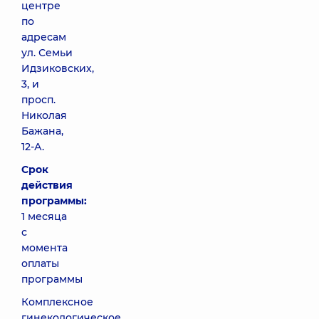
центре
по
адресам
ул. Семьи
Идзиковских,
3, и
просп.
Николая
Бажана,
12-А.
Срок
действия
программы:
1 месяца
с
момента
оплаты
программы
Комплексное
гинекологическое