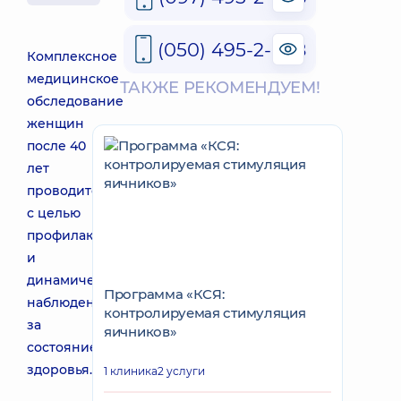
(050) 495-2-888
Комплексное
медицинское
ТАКЖЕ РЕКОМЕНДУЕМ!
обследование
женщин
после 40
лет
проводится
с целью
профилактического
и
динамического
Программа «КСЯ:
наблюдения
контролируемая стимуляция
за
яичников»
состоянием
здоровья.
1 клиника
2 услуги