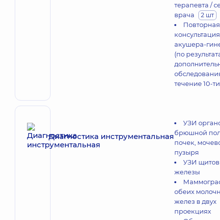
терапевта / 
врача
2 шт
Повторная
консультация
акушера-гин
(по результат
дополнитель
обследовани
течение 10-ти
УЗИ орган
брюшной пол
Диагностика инструментальная
почек, мочев
пузыря
УЗИ щито
железы
Маммогра
обеих молоч
желез в двух
проекциях