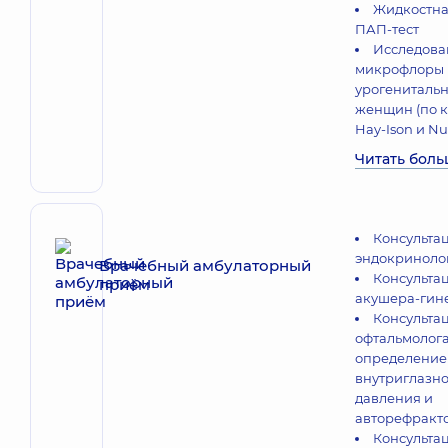
Жидкостна
ПАП-тест
Исследова
микрофлоры
урогенитальн
женщин (по 
Hay-Ison и Nu
Читать бол
Консульта
эндокриноло
Врачебный амбулаторный
Консульта
приём
акушера-гин
Консульта
офтальмолога
определени
внутриглазно
давления и
авторефракт
Консульта