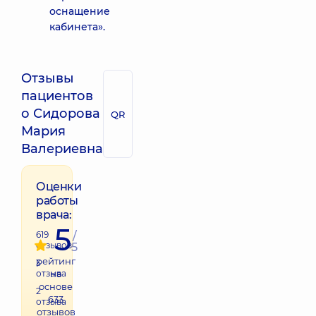
оснащение
кабинета».
Отзывы
пациентов
о Сидорова
QR
Мария
Валериевна
Оценки
работы
врача:
5
619
/
отзывов
5
рейтинг
3
отзыва
на
основе
2
633
отзыва
отзывов