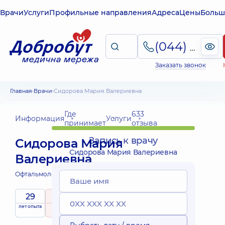
Врачи
Услуги
Профильные направления
Адреса
Цены
Больш
(044) 495-2-888
Заказать звонок
Главная
Врачи
Сидорова Мария Валериевна
Где
633
Информация
Услуги
принимает
отзыва
Запись к врачу
Сидорова Мария
Сидорова Мария Валериевна
Валериевна
Офтальмолог;
Офтальмолог детский;
29
5
/ 5
лет опыта
рейтинг
на основе
принимает
633 отзыва
детей