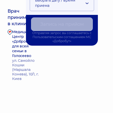
Выбрать дату / время
приема
Врач
принимает
Ближайшее время приема: 10.08.2026 12:00
в клинике
Запись на прийом
Медицинский
Отправляя запрос вы соглашаетесь с
Запись к врачу
Центр
Пользовательским соглашением
МС
«Добробут»
«Добробут»
для всей
семьи в
Голосеево
ул. Самойло
Кошки
(Маршала
Конева), 10/1, г.
Киев