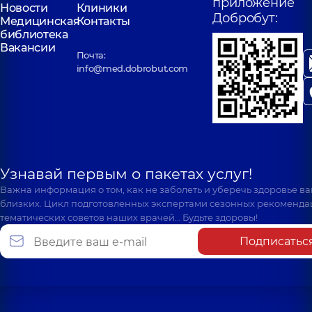
приложение
Новости
Клиники
Добробут:
Медицинская
Контакты
библиотека
Вакансии
Почта:
info@med.dobrobut.com
Узнавай первым о пакетах услуг!
Важна информация о том, как не заболеть и уберечь здоровье в
близких. Цикл подготовленных экспертами сезонных рекоменда
тематических советов наших врачей… Будьте здоровы!
Подписатьс