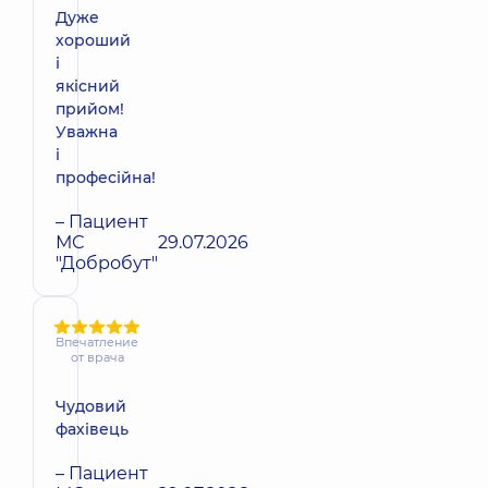
Дуже
хороший
і
якісний
прийом!
Уважна
і
професійна!
– Пациент
МС
29.07.2026
"Добробут"
Впечатление
от врача
Чудовий
фахівець
– Пациент