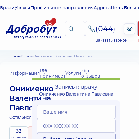
Врачи
Услуги
Профильные направления
Адреса
Цены
Больш
(044) 495-2-888
Заказать звонок
Главная
Врачи
Оникиенко Валентина Павловна
Где
285
Информация
Услуги
принимает
отзывов
Запись к врачу
Оникиенко
Оникиенко Валентина Павловна
Валентина
Павловна
Офтальмолог;
Офтальмолог детский;
32
5
/ 5
лет опыта
рейтинг
на основе
принимает