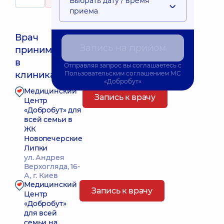
Выбрать дату / время
285 отзывов
детей
приема
Врач
Запись на прийом
принимает
Ближайшее время приема: Завтра о 10:00
в
Отправляя запрос вы соглашаетесь с
клиниках:
Пользовательским соглашением
МС
«Добробут»
Медицинский
Запись к врачу
Центр
«Добробут» для
всей семьи в
ЖК
Новопечерские
Липки
ул. Андрея
Верхогляда, 16-
А, г. Киев
Медицинский
Запись к врачу
Центр
«Добробут»
для всей
семьи на