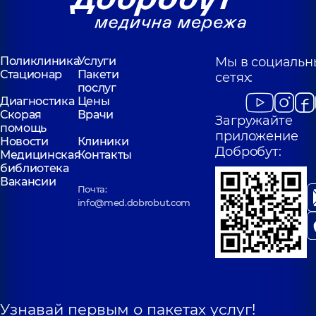
Поликлиника
Услуги
Мы в социальн
Стационар
Пакети
сетях:
послуг
Диагностика
Цены
Скорая
Врачи
Загружайте
помощь
приложение
Новости
Клиники
Добробут:
Медицинская
Контакты
библиотека
Вакансии
Почта:
info@med.dobrobut.com
Узнавай первым о пакетах услуг!