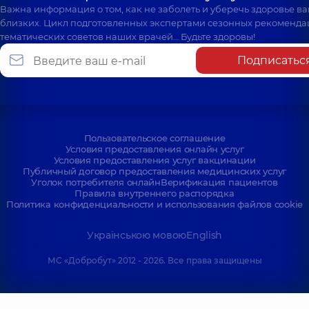
Важна информация о том, как не заболеть и уберечь здоровье в
близких. Цикл подготовленных экспертами сезонных рекоменда
тематических советов наших врачей… Будьте здоровы!
Подписатьс
Пользовательское соглашение
Условия предоставления онлайн услуг
Условия предоставления услуг вакцинации
Публичный договор предоставления медицинских услуг
Уголок потребителя онлайн
Верификация пациентов
Правила внутреннего распорядка
Политика конфиденциальности и использования файлов cookie
Українською мовою
English
МС «Добробут» 2012 - 2026. Все права защищены