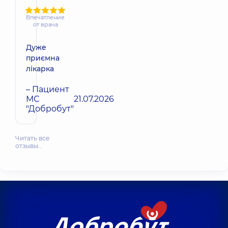
Впечатление
от врача
Дуже
приємна
лікарка
– Пациент
МС
21.07.2026
"Добробут"
Читать все
отзывы…