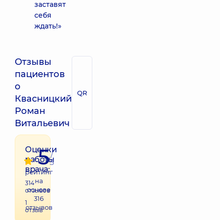
заставят
себя
ждать!»
Отзывы
пациентов
о
QR
Квасницкий
Роман
Витальевич
5
Оценки
/
работы
5
врача:
рейтинг
на
314
основе
отзывов
316
1
отзывов
отзыв