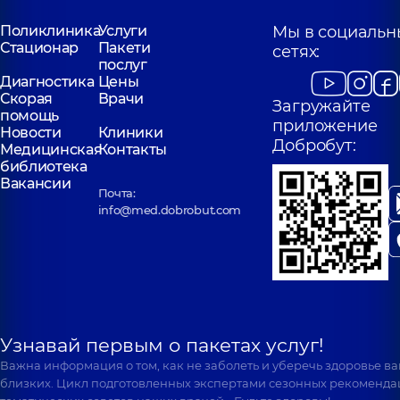
Поликлиника
Услуги
Мы в социальн
Стационар
Пакети
сетях:
послуг
Диагностика
Цены
Скорая
Врачи
Загружайте
помощь
приложение
Новости
Клиники
Добробут:
Медицинская
Контакты
библиотека
Вакансии
Почта:
info@med.dobrobut.com
Узнавай первым о пакетах услуг!
Важна информация о том, как не заболеть и уберечь здоровье в
близких. Цикл подготовленных экспертами сезонных рекоменда