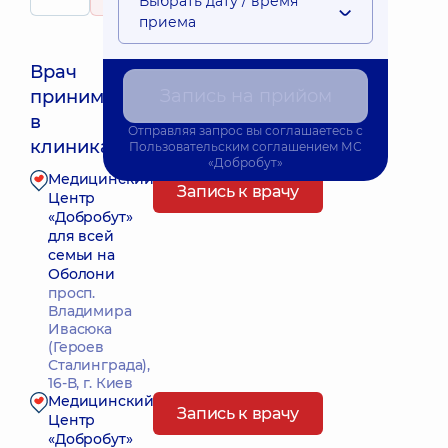
Выбрать дату / время
316 отзывов
приема
Врач
Запись на прийом
принимает
Ближайшее время приема: 15.08.2026 17:45
в
Отправляя запрос вы соглашаетесь с
клиниках:
Пользовательским соглашением
МС
«Добробут»
Медицинский
Запись к врачу
Центр
«Добробут»
для всей
семьи на
Оболони
просп.
Владимира
Ивасюка
(Героев
Сталинграда),
16-В, г. Киев
Медицинский
Запись к врачу
Центр
«Добробут»