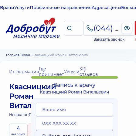
Врачи
Услуги
Профильные направления
Адреса
Цены
Больш
(044) 495-2-888
Заказать звонок
Главная
Врачи
Квасницкий Роман Витальевич
Где
316
Информация
Услуги
принимает
отзывов
Запись к врачу
Квасницкий
Квасницкий Роман Витальевич
Роман
Витальевич
Невролог;
Психиатр;
4
5
/ 5
лет опыта
рейтинг
на основе