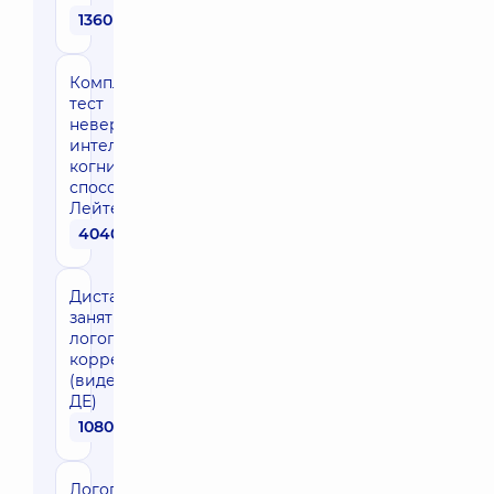
1360 грн
Комплексный
тест
невербального
интеллекта и
когнитивных
способностей
Лейтер три
4040 грн
Дистанционные
занятия по
логопедической
коррекции
(видеоплатформа
ДЕ)
1080 грн
Логопедическое