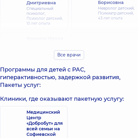
Борисовна
Дмитриевна
Невролог детский;
Специальный
Психиатр детский,
психолог;
43 лет опыта
Психолог детский,
10 лет опыта
Крохина Ирина
Викторовна
Микитюк Юлия
Реабилитолог;
Сергеевна
Все врачи
Массажист;
Психолог,
24 лет
Массажист
опыта
детский,
4 лет
Программы для детей с РАС,
опыта
гиперактивностью, задержкой развития,
Пакеты услуг:
Подоляк
Савонова
Наталия
Наталия
Богдановна
Клиники, где оказывают пакетную услугу:
Алексеевна
Психолог детский;
Педиатр; Психиатр
Психолог;
детский,
14 лет
Психотерапевт,
21
Медицинский
опыта
лет опыта
Центр
«Добробут» для
всей семьи на
Скороходов
Софиевской
Свирская
Виталий