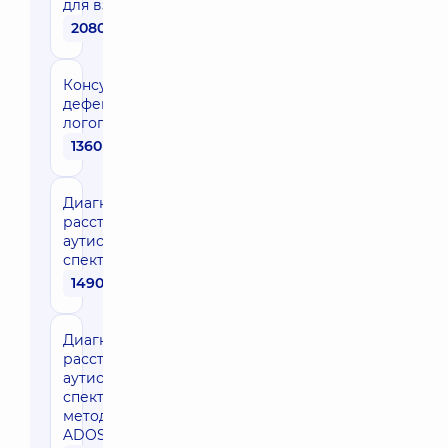
для взрослых
2080 грн
Консультация
дефектолога-
логопеда
1360 грн
Диагностика
расстройств
аутистического
спектра РЕР-3
1490 грн
Диагностика
расстройств
аутистического
спектра по
методике
ADOS