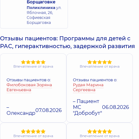
Борщаговке
Наталия
Александрович
Поликлиника
ул.
Геннадиевна
Реабилитолог;
Яблочная, 26,
Психолог;
Массажист;
Софиевская
Психолог детский,
Массажист
Борщаговка
7 лет опыта
детский,
12 лет
опыта
Отзывы пациентов: Программы для детей с
РАС, гиперактивностью, задержкой развития
Ющенко
Чеберяк Ольга
Ярослава
Юрьевна
Игоревна
Специальный
психолог;
Психолог;
Впечатление от врача
Впечатление от врача
Психолог детский,
Психолог детский,
33 лет опыта
17 лет опыта
Отзывы пациентов о:
Отзывы пациентов о:
Филобоковая Зоряна
Рудая Марина
Сечкарева
Евгеньевна
Сергеевна
Ирина
Шуляк Алена
Владимировна
Александровна
– Пациент
Логопед детский;
–
МС
06.08.2026
Психолог,
8 лет
07.08.2026
Логопед; Логопед-
опыта
Олександр
"Добробут"
дефектолог,
22 лет
опыта
Бойченко
Впечатление от врача
Впечатление от врача