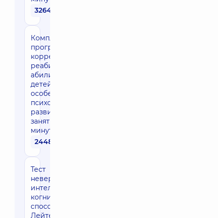
32640 грн
Комплексная
программа
коррекции /
реабилитации /
абилитации для
детей с
особенностями
психомоторного
развития — 24
занятия по 60
минут
24480 грн
Тест
невербального
интеллекта и
когнитивных
способностей
Лейтер три