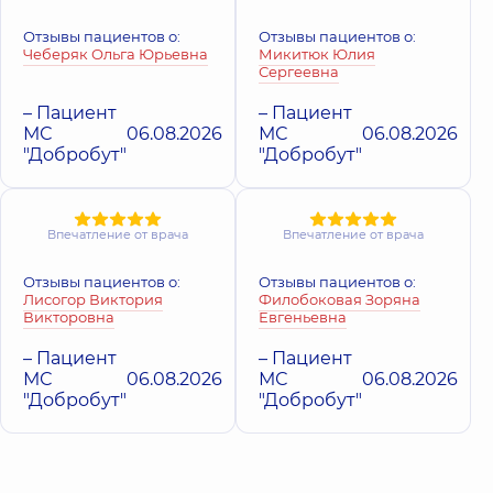
Виктория
Ельчик Алина
Руслановна
Отзывы пациентов о:
Отзывы пациентов о:
Владимировна
Массажист;
Чеберяк Ольга Юрьевна
Микитюк Юлия
Психолог,
5 лет
Массажист
Сергеевна
опыта
детский;
Физиотерапевт,
3
– Пациент
– Пациент
лет опыта
МС
06.08.2026
МС
06.08.2026
"Добробут"
"Добробут"
Рудая Марина
Лютфалиева
Сергеевна
Анна
Психолог;
Алексеевна
Медицинская
Впечатление от врача
Впечатление от врача
психология;
Психолог;
Психиатр;
Психолог детский,
Отзывы пациентов о:
Отзывы пациентов о:
Психолог детский,
5 лет опыта
Лисогор Виктория
Филобоковая Зоряна
12 лет опыта
Викторовна
Евгеньевна
Лихтанская
Одинцова
– Пациент
– Пациент
Татьяна
Ольга
МС
06.08.2026
МС
06.08.2026
Анатольевна
Васильевна
"Добробут"
"Добробут"
Психиатр детский,
Психиатр детский,
26 лет опыта
27 лет опыта
Данилевская