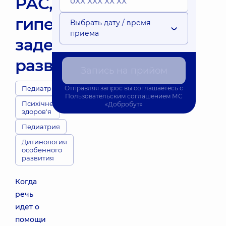
РАС,
гиперактивностью,
Выбрать дату / время
приема
задержкой
развития
Запись на прийом
Педиатры
Отправляя запрос вы соглашаетесь с
Пользовательским соглашением
МС
Психічне
«Добробут»
здоров'я
Педиатрия
Дитинология
особенного
развития
Когда
речь
идет о
помощи