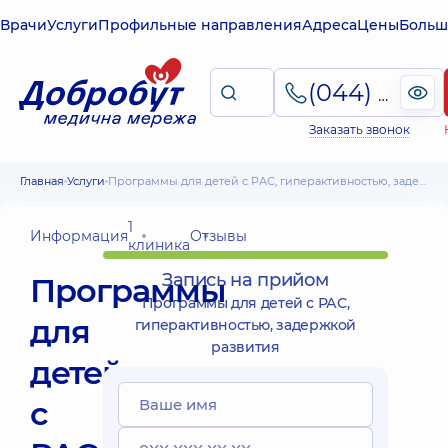
Врачи
Услуги
Профильные направления
Адреса
Цены
Больш
(044) 495-2-888
Заказать звонок
Главная
Услуги
Программы для детей с РАС, гиперактивностью, задержкой развития
1
Информация
Отзывы
клиника
Запись на прийом
Программы
Программы для детей с РАС,
для
гиперактивностью, задержкой
развития
детей
с