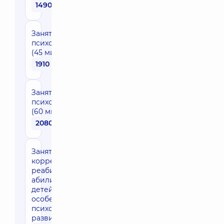
1490 грн
Занятие с
психологом
(45 мин)
1910 грн
Занятие с
психологом
(60 мин)
2080 грн
Занятие по
коррекции/
реабилитации/
абилитации для
детей с
особенностями
психомоторного
развития (1 час)