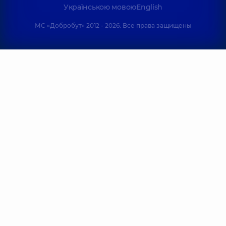
Борисович
Вячеславовна
Українською мовою
English
Психиатр;
Психиатр детский,
Психиатр детский,
33 лет опыта
МС «Добробут» 2012 - 2026. Все права защищены
15 лет опыта
Ткачук
Меншун Ирина
Светлана
Ивановна
Ивановна
Психолог;
Психолог детский,
Психиатр детский,
13 лет опыта
21 лет опыта
Пантя Максим
Георгиевич
Специалист по
Михайленко
физической
Ксения
реабилитации;
Юрьевна
Массажист;
Психолог,
4 лет
Массажист
опыта
детский;
Физиотерапевт,
11
лет опыта
Калиниченко
Норова Ирина
Сергей
Владимировна