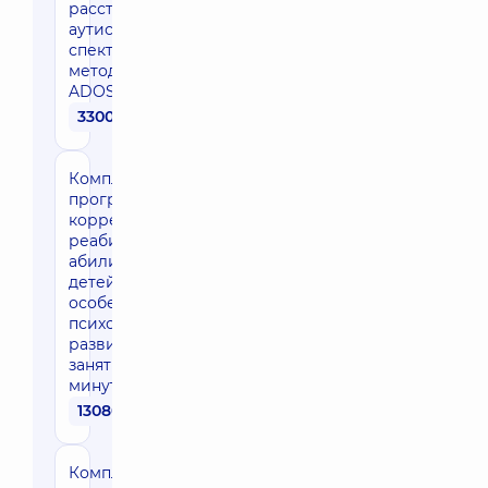
расстройств
аутистического
спектра по
методике
ADOS-2
3300 грн
Комплексная
программа
коррекции /
реабилитации /
абилитации для
детей с
особенностями
психомоторного
развития — 12
занятий по 60
минут
13080 грн
Комплексная