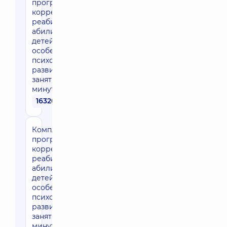
программа
коррекции /
реабилитации /
абилитации для
детей с
особенностями
психомоторного
развития — 16
занятий по 45
минут
16320 грн
Комплексная
программа
коррекции /
реабилитации /
абилитации для
детей с
особенностями
психомоторного
развития — 32
занятия по 45
минут