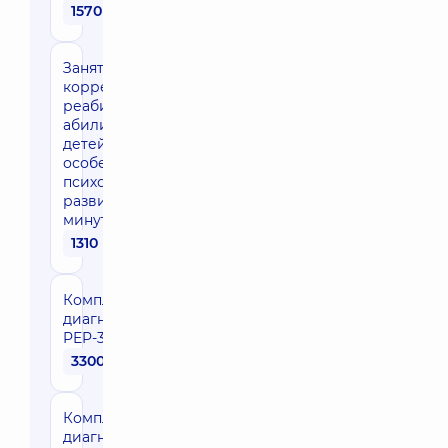
1570 грн
Занятие по
коррекции /
реабилитации /
абилитации для
детей с
особенностями
психомоторного
развития — 45
минут
1310 грн
Комплексная
диагностика
PEP-3
3300 грн
Комплексная
диагностика