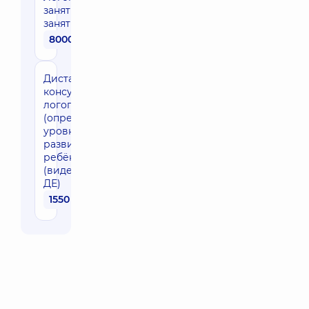
занятие (10
занятий)
8000 грн
Дистанционная
консультация
логопеда
(определение
уровня речевого
развития
ребёнка)
(видеоплатформа
ДЕ)
1550 грн