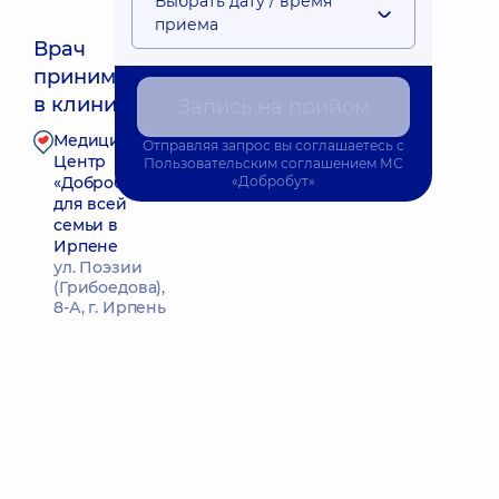
Выбрать дату / время
приема
Врач
принимает
Ближайшее время приема: 12.08.2026 16:00
в клинике
Запись на прийом
Медицинский
Отправляя запрос вы соглашаетесь с
Запись к врачу
Центр
Пользовательским соглашением
МС
«Добробут»
«Добробут»
для всей
семьи в
Ирпене
ул. Поэзии
(Грибоедова),
8-А, г. Ирпень