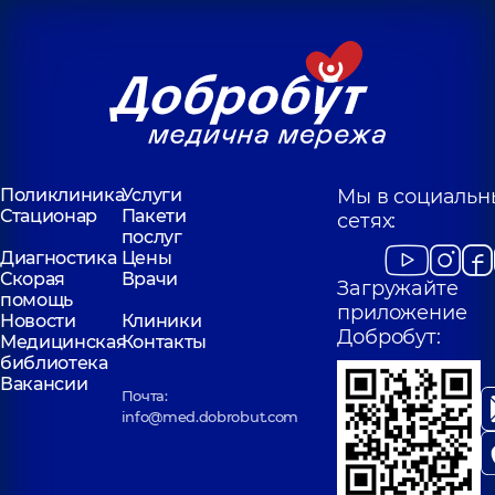
Поликлиника
Услуги
Мы в социальн
Стационар
Пакети
сетях:
послуг
Диагностика
Цены
Скорая
Врачи
Загружайте
помощь
приложение
Новости
Клиники
Добробут:
Медицинская
Контакты
библиотека
Вакансии
Почта:
info@med.dobrobut.com