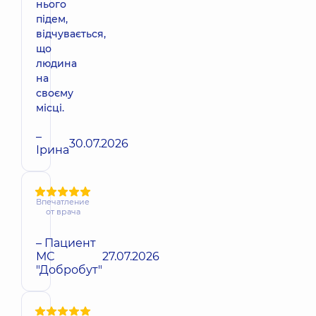
нього
підем,
відчувається,
що
людина
на
своєму
місці.
–
30.07.2026
Ірина
Впечатление
от врача
– Пациент
МС
27.07.2026
"Добробут"