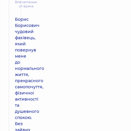
Впечатление
от врача
Борис
Борисович
чудовий
фахівець,
який
повернув
мене
до
нормального
життя,
прекрасного
самопочуття,
фізичної
активності
та
душевного
спокою.
Без
зайвих