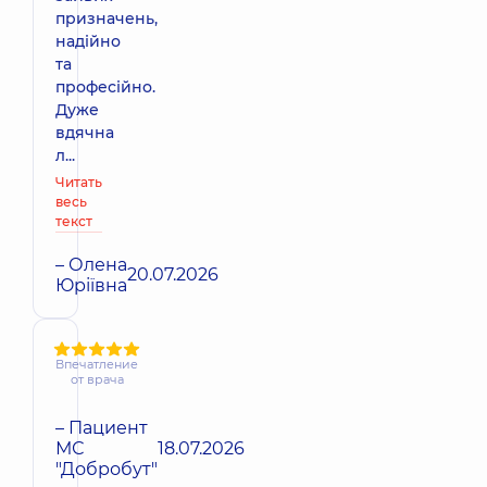
призначень,
надійно
та
професійно.
Дуже
вдячна
л...
Читать
весь
текст
– Олена
20.07.2026
Юріївна
Впечатление
от врача
– Пациент
МС
18.07.2026
"Добробут"