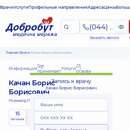
Врачи
Услуги
Профильные направления
Адреса
Цены
Больш
(044) 495-2-888
Заказать звонок
Главная
Врачи
Качан Борис Борисович
Где
23
Информация
Услуги
принимает
отзыва
Запись к врачу
Качан Борис
Качан Борис Борисович
Борисович
Психиатр;
Психиатр детский;
15
5
/ 5
лет опыта
рейтинг
на основе
принимает
23 отзыва
детей