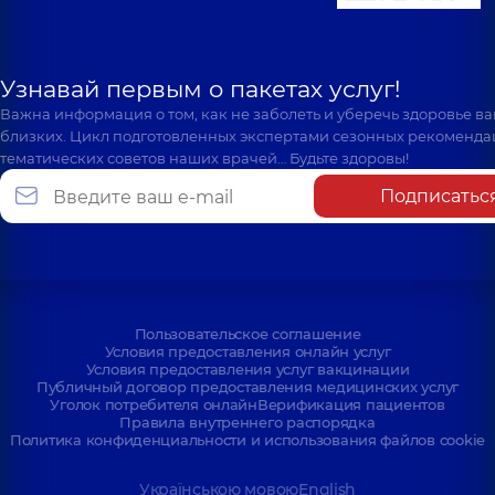
Узнавай первым о пакетах услуг!
Важна информация о том, как не заболеть и уберечь здоровье в
близких. Цикл подготовленных экспертами сезонных рекоменда
тематических советов наших врачей… Будьте здоровы!
Подписатьс
Пользовательское соглашение
Условия предоставления онлайн услуг
Условия предоставления услуг вакцинации
Публичный договор предоставления медицинских услуг
Уголок потребителя онлайн
Верификация пациентов
Правила внутреннего распорядка
Политика конфиденциальности и использования файлов cookie
Українською мовою
English