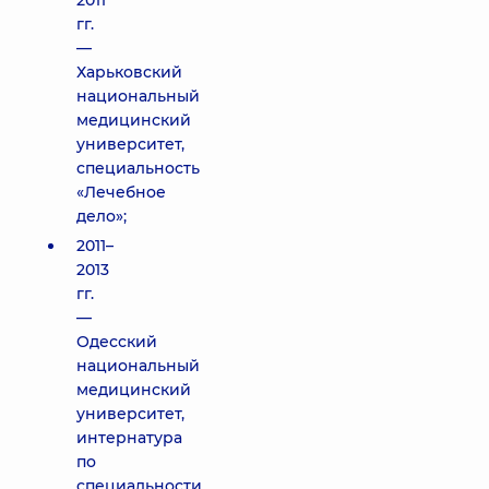
2011
гг.
—
Харьковский
национальный
медицинский
университет,
специальность
«Лечебное
дело»;
2011–
2013
гг.
—
Одесский
национальный
медицинский
университет,
интернатура
по
специальности