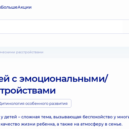
ы
Больше
Акции
енческими расстройствами
тей с эмоциональными/
стройствами
Дитинология особенного развития
у детей – сложная тема, вызывающая беспокойство у мног
качество жизни ребенка, а также на атмосферу в семье.