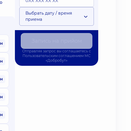
о
Выбрать дату / время
приема
Запись на прийом
рн
Отправляя запрос вы соглашаетесь с
Пользовательским соглашением
МС
«Добробут»
рн
рн
рн
рн