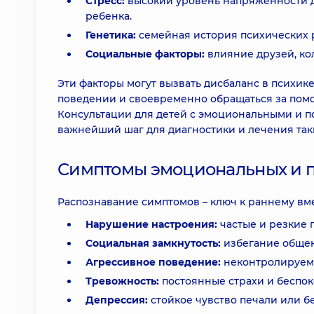
Стресс:
высокий уровень напряженности д
ребенка.
Генетика:
семейная история психических 
Социальные факторы:
влияние друзей, ко
Эти факторы могут вызвать дисбаланс в психик
поведении и своевременно обращаться за помо
Консультации для детей с эмоциональными и п
важнейший шаг для диагностики и лечения так
Симптомы эмоциональных и п
Распознавание симптомов – ключ к раннему вм
Нарушение настроения:
частые и резкие п
Социальная замкнутость:
избегание общен
Агрессивное поведение:
неконтролируем
Тревожность:
постоянные страхи и беспок
Депрессия:
стойкое чувство печали или б