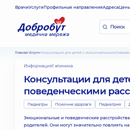
Врачи
Услуги
Профильные направления
Адреса
Цен
Главная
Услуги
Консультации для детей с эмоциональными/повед
Информация
1 клиника
Консультации для де
поведенческими рас
Педиатры
Психічне здоров'я
Педиатрия
Эмоциональные и поведенческие расстройства 
родителей. Они могут значительно повлиять на 