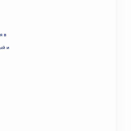
я в
ый и