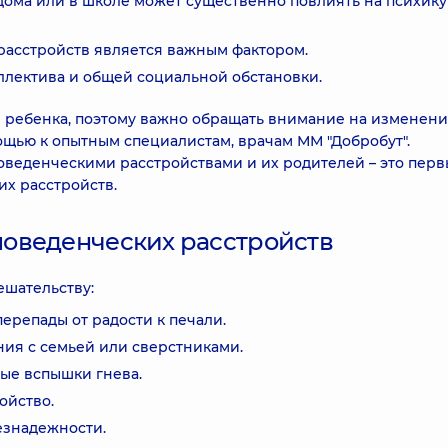
ома или в школе может существенно повлиять на психику
расстройств является важным фактором.
ллектива и общей социальной обстановки.
е ребенка, поэтому важно обращать внимание на изменени
щью к опытным специалистам, врачам ММ "Добробут".
оведенческими расстройствами и их родителей – это перв
их расстройств.
оведенческих расстройств
ешательству:
ерепады от радости к печали.
ия с семьей или сверстниками.
ые вспышки гнева.
ойство.
езнадежности.