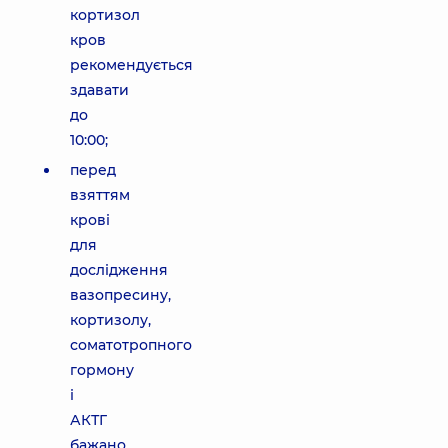
кортизол
кров
рекомендується
здавати
до
10:00;
перед
взяттям
крові
для
дослідження
вазопресину,
кортизолу,
соматотропного
гормону
і
АКТГ
бажано