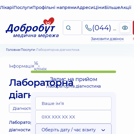
Лікарі
Послуги
Профільні напрями
Адреси
Ціни
Більше
Акції
(044) 495-2-888
Замовити дзвінок
Головна
Послуги
Лабораторна діагностика
16
Інформація
клінік
Запис на прийом
Лабораторна
Лабораторна діагностика
діагностика
Діагности
Лабораторна
діагностика
Оберіть дату / час візиту