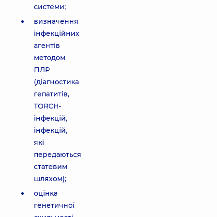
системи;
визначення
інфекційних
агентів
методом
ПЛР
(діагностика
гепатитів,
TORCH-
інфекцій,
інфекцій,
які
передаються
статевим
шляхом);
оцінка
генетичної