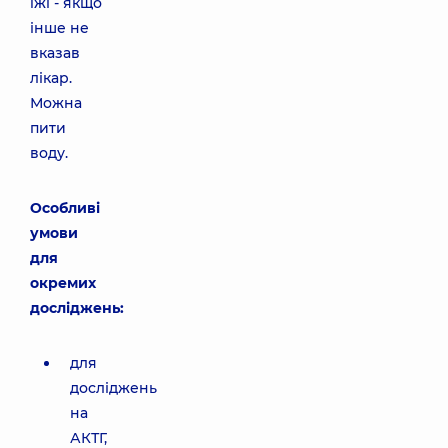
їжі - якщо
інше не
вказав
лікар.
Можна
пити
воду.
Особливі
умови
для
окремих
досліджень:
для
досліджень
на
АКТГ,