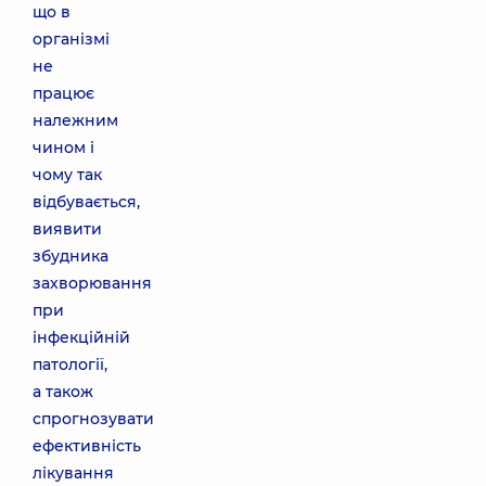
що в
організмі
не
працює
належним
чином і
чому так
відбувається,
виявити
збудника
захворювання
при
інфекційній
патології,
а також
спрогнозувати
ефективність
лікування