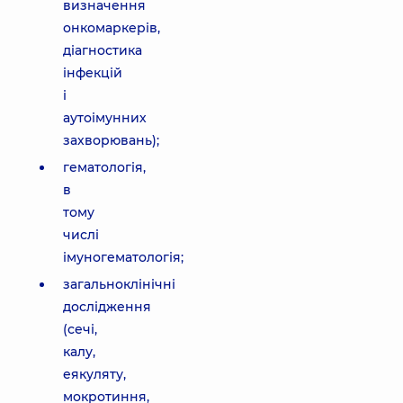
визначення
онкомаркерів,
діагностика
інфекцій
і
аутоімунних
захворювань);
гематологія,
в
тому
числі
імуногематологія;
загальноклінічні
дослідження
(сечі,
калу,
еякуляту,
мокротиння,