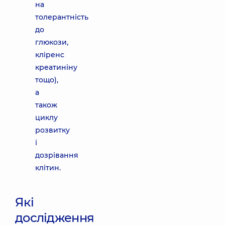
на
толерантність
до
глюкози,
кліренс
креатиніну
тощо),
а
також
циклу
розвитку
і
дозрівання
клітин.
Які
дослідження