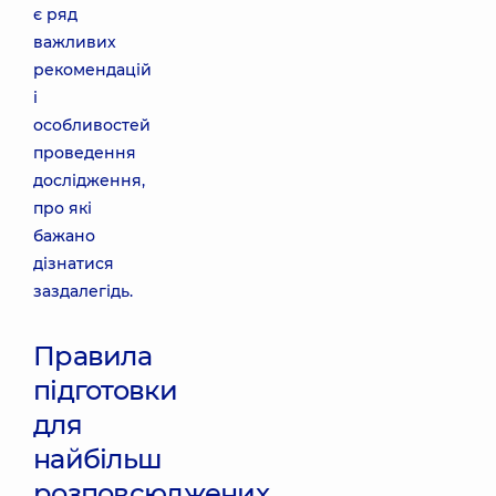
є ряд
важливих
рекомендацій
і
особливостей
проведення
дослідження,
про які
бажано
дізнатися
заздалегідь.
Правила
підготовки
для
найбільш
розповсюджених