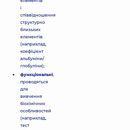
елементів
і
співвідношення
структурно
близьких
елементів
(наприклад,
коефіцієнт
альбуміни/
глобуліни);
функціональні
,
проводяться
для
вивчення
біохімічних
особливостей
(наприклад,
тест