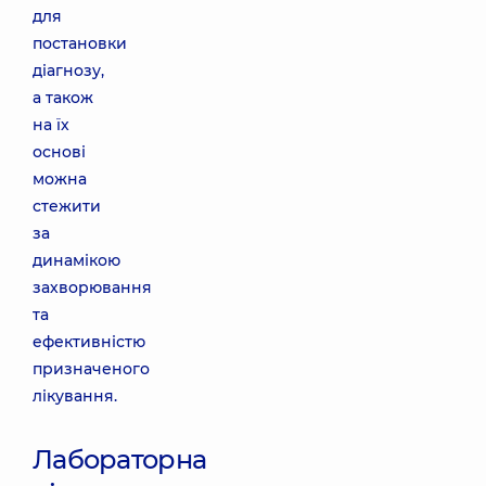
для
постановки
діагнозу,
а також
на їх
основі
можна
стежити
за
динамікою
захворювання
та
ефективністю
призначеного
лікування.
Лабораторна