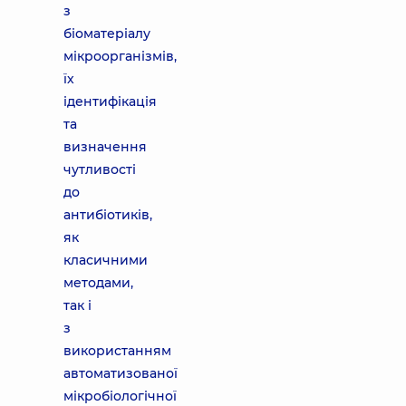
з
біоматеріалу
мікроорганізмів,
їх
ідентифікація
та
визначення
чутливості
до
антибіотиків,
як
класичними
методами,
так і
з
використанням
автоматизованої
мікробіологічної