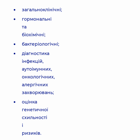
загальноклінічні;
гормональні
та
біохімічні;
бактеріологічні;
діагностика
інфекцій,
аутоімунних,
онкологічних,
алергічних
захворювань;
оцінка
генетичної
схильності
і
ризиків.