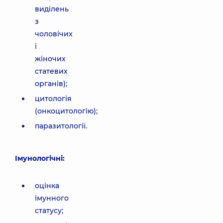
виділень
з
чоловічих
і
жіночих
статевих
органів);
цитологія
(онкоцитологію);
паразитології.
Імунологічні:
оцінка
імунного
статусу;