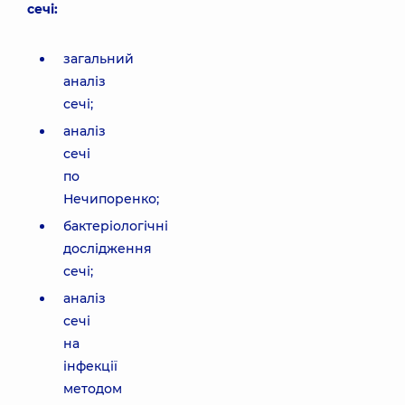
сечі:
загальний
аналіз
сечі;
аналіз
сечі
по
Нечипоренко;
бактеріологічні
дослідження
сечі;
аналіз
сечі
на
інфекції
методом