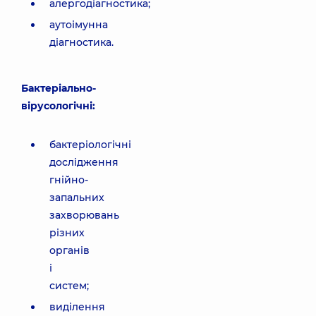
алергодіагностика;
аутоімунна
діагностика.
Бактеріально-
вірусологічні:
бактеріологічні
дослідження
гнійно-
запальних
захворювань
різних
органів
і
систем;
виділення