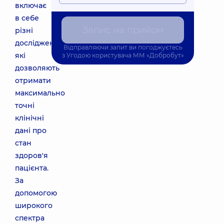
включає
в себе
Запис на прийом
різні
дослідження,
Відправляючи запит ви погоджуєтесь
які
з
Угодою користувача
ММ «Добробут»
дозволяють
отримати
максимально
точні
клінічні
дані про
стан
здоров'я
пацієнта.
За
допомогою
широкого
спектра