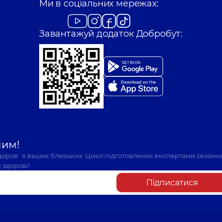
Ми в соціальних мережах:
Завантажуй додаток Добробут:
шим!
здоров`я ваших близьких. Цикл підготовлених експертами сезонн
 здорові!
Підписатися