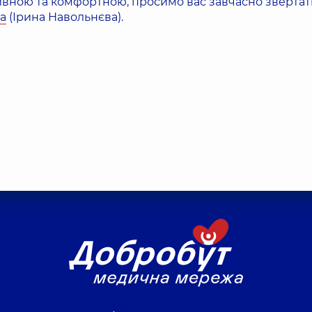
ивною та комфортною, просимо вас завчасно звертат
ua
(Ірина Навольнєва).