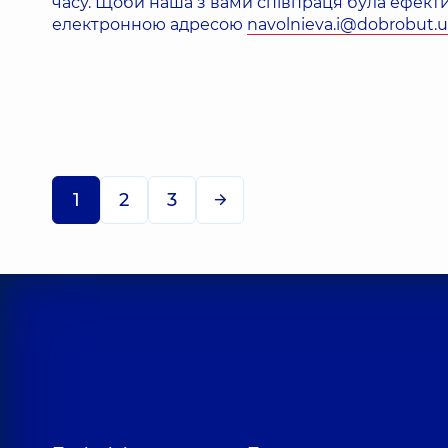
часу. Щоби наша з вами співпраця була ефект
електронною адресою
navolnieva.i@dobrobut.
1
2
3