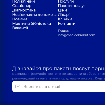
Поліклініки
Послуги
Стаціонар
Пакети послуг
Діагностика
Ціни
Невідкладна допомога
Лікарі
Новини
Клініки
Медична бібліотека
Контакти
Вакансії
Пошта:
info@med.dobrobut.com
Дізнавайся про пакети послуг пер
Важлива інформація про те як не захворіти та вберегти 
рекомендацій та тематичних порад наших лікарів… Будьте