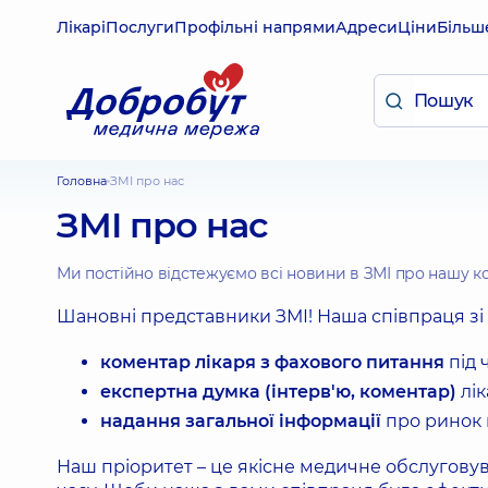
Лікарі
Послуги
Профільні напрями
Адреси
Ціни
Більш
Головна
ЗМІ про нас
ЗМІ про нас
Ми постійно відстежуємо всі новини в ЗМІ про нашу комп
Шановні представники ЗМІ! Наша співпраця зі 
коментар лікаря з фахового питання
під 
експертна думка (інтерв'ю, коментар)
лік
надання загальної інформації
про ринок 
Наш пріоритет – це якісне медичне обслуговува