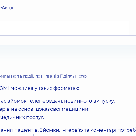
е
Акції
анію та події, пов`язані з її діяльністю
ЗМІ можлива у таких форматах:
час зйомок телепередачі, новинного випуску;
арів на основі доказової медицини;
медичних послуг.
ння пацієнтів. Зйомки, інтерв’ю та коментарі потребу