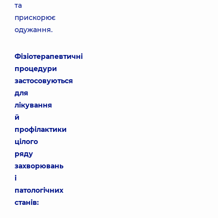
та
прискорює
одужання.
Фізіотерапевтичні
процедури
застосовуються
для
лікування
й
профілактики
цілого
ряду
захворювань
і
патологічних
станів: