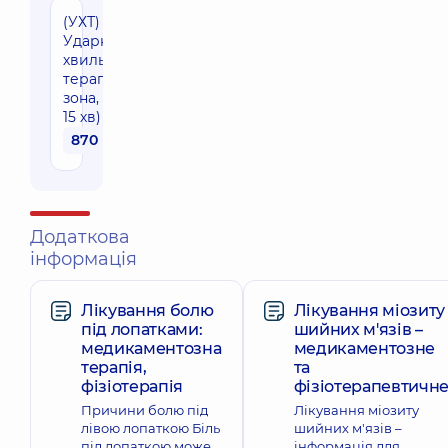
(УХТ)
Ударно-
хвильова
терапія (1
зона, 10-
15 хв)
870 грн
Додаткова
інформація
Лікування болю
Лікування міозиту
під лопатками:
шийних м'язів –
медикаментозна
медикаментозне
терапія,
та
фізіотерапія
фізіотерапевтичне
Причини болю під
Лікування міозиту
лівою лопаткою Біль
шийних м'язів –
під лопаткою може
інформація для