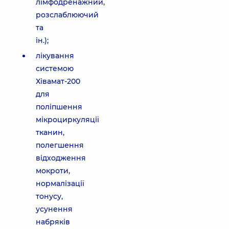
лімфодренажний,
розслаблюючий
та
ін.);
лікування
системою
Хівамат-200
для
поліпшення
мікроциркуляції
тканин,
полегшення
відходження
мокроти,
нормалізації
тонусу,
усунення
набряків