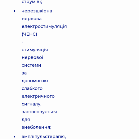
струмів);
черезшкірна
нервова
електростимуляція
(ЧЕНС)
-
стимуляція
нервової
системи
за
допомогою
слабкого
електричного
сигналу,
застосовується
для
знеболення;
ампліпульстерапія,