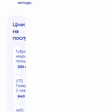
методи.
Ціни
на
послуги:
Тубус-
кварц (1
процедура)
530 грн
(ЛТ)
Лазеротерапія
(1 сеанс)
640 грн
(МТ)