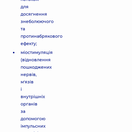
для
досягнення
знеболюючого
та
протинабрякового
ефекту;
міостимуляція
(відновлення
пошкоджених
нервів,
м'язів
і
внутрішніх
органів
за
допомогою
імпульсних