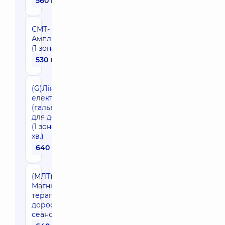
560 грн
СМТ-
Ампліпульстерапія
(1 зона, 10-15 хв.)
530 грн
(G)Лікарський
електрофорез
(гальванізація)
для дорослих
(1 зона, 15-20
хв.)
640 грн
(МЛТ)
Магнітолазерна
терапія у
дорослих (1
сеанс,10-15 хв).