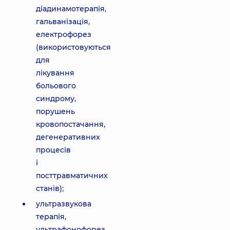
діадинамотерапія,
гальванізація,
електрофорез
(використовуються
для
лікування
больового
синдрому,
порушень
кровопостачання,
дегенеративних
процесів
і
посттравматичних
станів);
ультразвукова
терапія,
ультрафонофорез