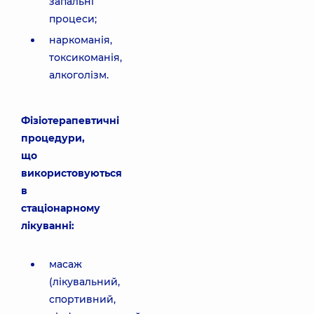
запальні
процеси;
наркоманія,
токсикоманія,
алкоголізм.
Фізіотерапевтичні
процедури,
що
використовуються
в
стаціонарному
лікуванні:
масаж
(лікувальний,
спортивний,