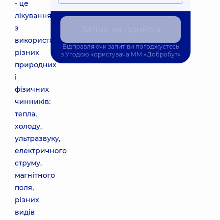
- це
лікування
з
Запис на прийом
використанням
Відправляючи запит ви погоджуєтесь
різних
з
Угодою користувача
ММ «Добробут»
природних
і
фізичних
чинників:
тепла,
холоду,
ультразвуку,
електричного
струму,
магнітного
поля,
різних
видів