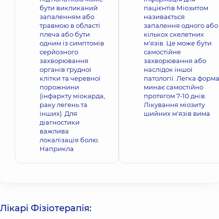
бути викликаний
пацієнтів Міозитом
запаленням або
називається
травмою в області
запалення одного або
плеча або бути
кількох скелетних
одним із симптомів
м'язів. Це може бути
серйозного
самостійне
захворювання
захворювання або
органів грудної
наслідок іншої
клітки та черевної
патології. Легка форм
порожнини
минає самостійно
(інфаркту міокарда,
протягом 7-10 днів.
раку легень та
Лікування міозиту
інших). Для
шийних м'язів вима
діагностики
важлива
локалізація болю.
Наприкла
Лікарі Фізіотерапія: