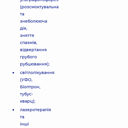
(розсмоктувальна
та
знеболююча
дія,
зняття
спазмів,
відвертання
грубого
рубцювання);
світлолікування
(УФО,
Біоптрон,
тубус-
кварц);
лазеротерапія
та
інші