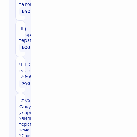
та гомілки
640 грн
(IF)
Інтерференційна
терапія (1 зона)
600 грн
ЧЕНС -
електроаналгезія
(20-30 хв) (1 зона)
740 грн
(ФУХТ)
Фокусна
ударно-
хвильова
терапія (1
зона, 15-
20 хв)