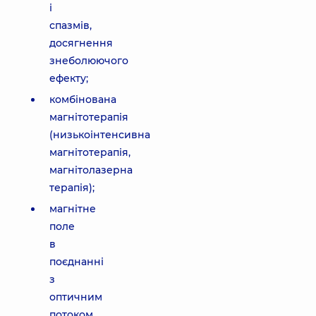
і
спазмів,
досягнення
знеболюючого
ефекту;
комбінована
магнітотерапія
(низькоінтенсивна
магнітотерапія,
магнітолазерна
терапія);
магнітне
поле
в
поєднанні
з
оптичним
потоком