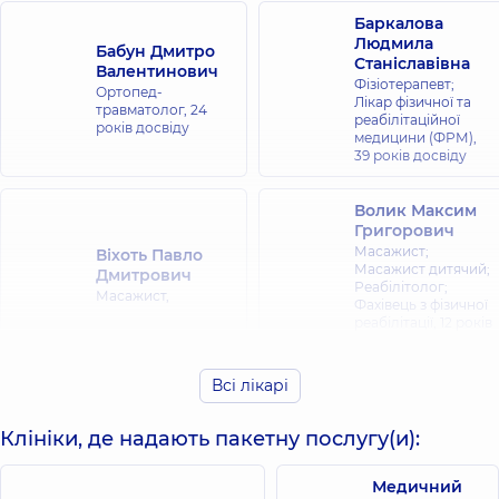
Баркалова
Людмила
Бабун Дмитро
Станіславівна
Валентинович
Фізіотерапевт;
Ортопед-
Лікар фізичної та
травматолог,
24
реабілітаційної
років досвіду
медицини (ФРМ),
39 років досвіду
Волик Максим
Григорович
Масажист;
Віхоть Павло
Масажист дитячий;
Дмитрович
Реабілітолог;
Масажист,
Фахівець з фізичної
реабілітації,
12 років
досвіду
Всі лікарі
Габріадзе
Гайдаш Олена
(Гвасаліа) Ірина
Анатоліївна
Михайлівна
Клініки, де надають пакетну послугу(и):
Фізіотерапевт;
Масажист дитячий;
Масажист,
25 років
Масажист,
37 років
досвіду
Медичний
досвіду