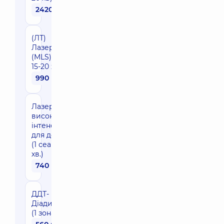
2420 грн
(ЛТ)
Лазеротерапія
(MLS) (1 сеанс,
15-20 хв)
990 грн
Лазеротерапія
високої
інтенсивності
для дорослих
(1 сеанс, 5-15
хв.)
740 грн
ДДТ-
Діадинамотерапія
(1 зона, в 10-12 хв.)