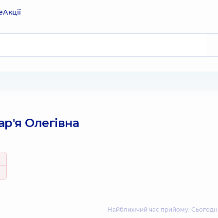
е
Акції
р'я Олегівна
Найближчий час прийому: Сьогодні