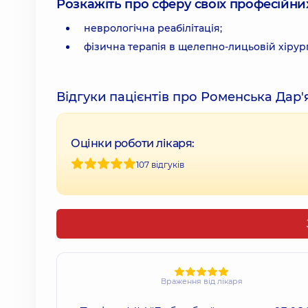
Розкажіть про сферу своїх професійних 
неврологічна реабілітація;
фізична терапія в щелепно-лицьовій хірургі
Відгуки пацієнтів про Роменська Дар'
Оцінки роботи лікаря:
107 відгуків
Враження від лікаря