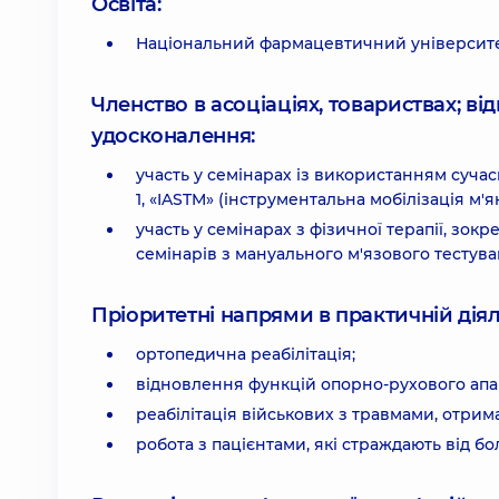
Освіта:
Національний фармацевтичний університет,
Членство в асоціаціях, товариствах; в
удосконалення:
участь у семінарах із використанням сучас
1, «IASTM» (інструментальна мобілізація м'я
участь у семінарах з фізичної терапії, зок
семінарів з мануального м'язового тестува
Пріоритетні напрями в практичній діял
ортопедична реабілітація;
відновлення функцій опорно-рухового апар
реабілітація військових з травмами, отрим
робота з пацієнтами, які страждають від бо