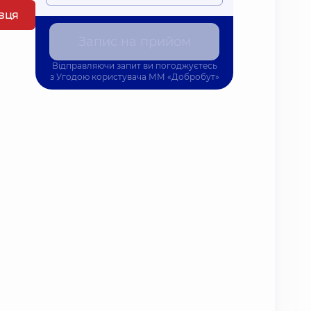
івця
Запис на прийом
Відправляючи запит ви погоджуєтесь
з
Угодою користувача
ММ «Добробут»