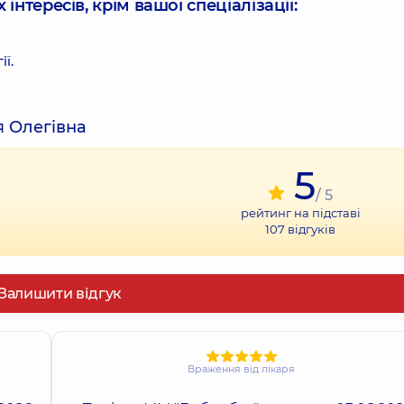
інтересів, крім вашої спеціалізації:
ї.
я Олегівна
5
/ 5
рейтинг на підставі
107
відгуків
Залишити відгук
Враження від лікаря