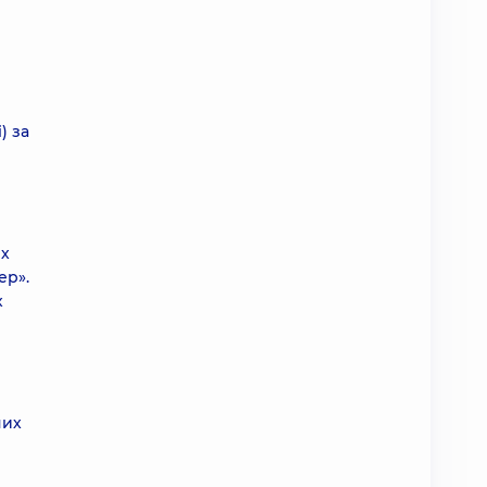
) за
их
ер».
х
них