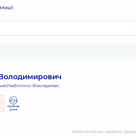
е
Акції
 Володимирович
чий;
Реабілітолог;
Фізіотерапевт;
приймає
дітей
Найближчий час прийому: Завтра