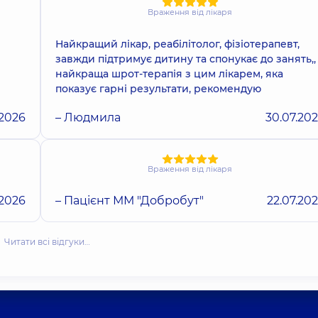
Враження від лікаря
Найкращий лікар, реабілітолог, фізіотерапевт,
завжди підтримує дитину та спонукає до занять,,
найкраща шрот-терапія з цим лікарем, яка
показує гарні результати, рекомендую
.2026
– Людмила
30.07.20
Враження від лікаря
.2026
– Пацієнт ММ "Добробут"
22.07.20
Читати всі відгуки…