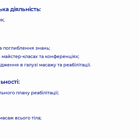
ка діяльність:
ФК.
а поглиблення знань;
, майстер-класах та конференціях;
ження в галузі масажу та реабілітації.
ьності:
ьного плану реабілітації;
асаж всього тіла;