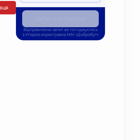
івця
Запис на прийом
Відправляючи запит ви погоджуєтесь
з
Угодою користувача
ММ «Добробут»