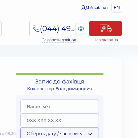
EN
Мій кабінет
(044) 495-2-888
Замовити дзвінок
Невідкладна
Запис до фахівця
Кошель Ігор Володимирович
Оберіть дату / час візиту
 о 08:30