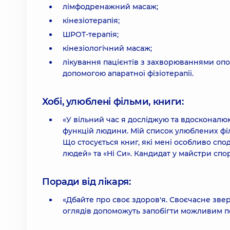
лімфодренажний масаж;
кінезіотерапія;
ШРОТ-терапія;
кінезіологічний масаж;
лікування пацієнтів з захворюваннями опор
допомогою апаратної фізіотерапії.
Хобі, улюблені фільми, книги:
«У вільний час я досліджую та вдосконалю
функцій людини. Мій список улюблених філь
Що стосується книг, які мені особливо спо
людей» та «Ні Си». Кандидат у майстри спор
Поради від лікаря:
«Дбайте про своє здоров'я. Своєчасне зв
оглядів допоможуть запобігти можливим 