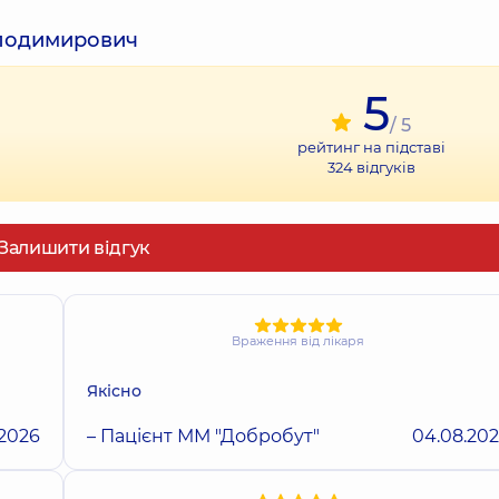
олодимирович
5
/ 5
рейтинг на підставі
324
відгуків
Залишити відгук
Враження від лікаря
Якісно
.2026
– Пацієнт ММ "Добробут"
04.08.20