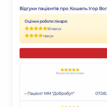
Відгуки пацієнтів про Кошель Ігор В
Оцінки роботи лікаря:
321 відгук
1 відгук
Враження від лікаря
– Пацієнт ММ "Добробут"
07.08