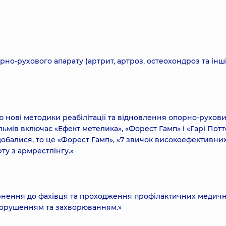
но-рухового апарату (артрит, артроз, остеохондроз та інші
ю нові методики реабілітації та відновлення опорно-рухов
мів включає «Ефект метелика», «Форест Гамп» і «Гарі Потт
добалися, то це «Форест Гамп», «7 звичок високоефективни
ту з армрестлінгу.»
ернення до фахівця та проходження профілактичних медич
порушенням та захворюванням.»