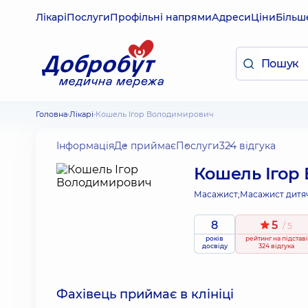
Лікарі
Послуги
Профільні напрями
Адреси
Ціни
Більш
Головна
Лікарі
Кошель Ігор Володимирович
Інформація
Де приймає
Послуги
324 відгука
Кошель Ігор
Масажист;
Масажист дитя
8
5
/ 5
років
рейтинг
на підставі
досвіду
324 відгука
Фахівець приймає в клініці