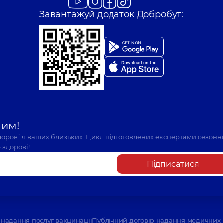
Завантажуй додаток Добробут:
шим!
здоров`я ваших близьких. Цикл підготовлених експертами сезонн
 здорові!
Підписатися
надання послуг вакцинації
Публічний договір надання медичних 