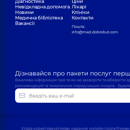
Діагностика
Ціни
Невідкладна допомога
Лікарі
Новини
Клініки
Медична бібліотека
Контакти
Вакансії
Пошта:
info@med.dobrobut.com
Дізнавайся про пакети послуг пер
Важлива інформація про те як не захворіти та вберегти 
рекомендацій та тематичних порад наших лікарів… Будьте
Угода користувача
Умови надання онлайн послуг
Умови 