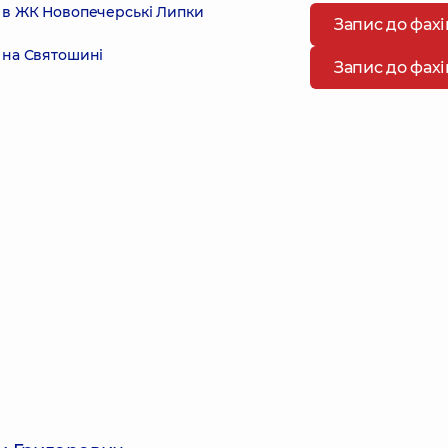
 в ЖК Новопечерські Липки
Запис до фах
 на Святошині
Запис до фах