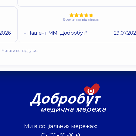
Враження від лікаря
.2026
– Пацієнт ММ "Добробут"
29.07.20
Читати всі відгуки…
Ми в соціальних мережах: