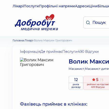
Лікарі
Послуги
Профільні напрями
Адреси
Ціни
Більш
Головна
Лікарі
Волик Максим Григорович
Інформація
Де приймає
Послуги
400 Відгуки
Волик Макси
Масажист;
Масажист дитя
12
5
/ 5
років
рейтинг
на підставі
досвіду
400 Відгуки
Фахівець приймає в клініках: