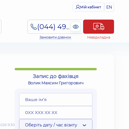
EN
Мій кабінет
(044) 495-2-888
Замовити дзвінок
Невідкладна
Запис до фахівця
Волик Максим Григорович
Оберіть дату / час візиту
026 9:30