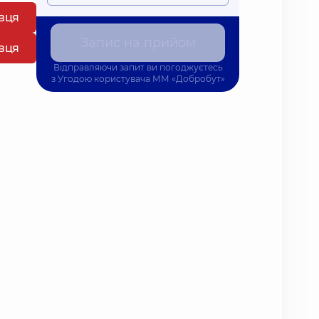
івця
Запис на прийом
івця
Відправляючи запит ви погоджуєтесь
з
Угодою користувача
ММ «Добробут»