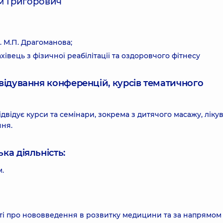
м Григорович
. М.П. Драгоманова;
хівець з фізичної реабілітації та оздоровчого фітнесу
ідвідування конференцій, курсів тематичного
відує курси та семінари, зокрема з дитячого масажу, ліку
ння.
ка діяльність:
м.
атті про нововведення в розвитку медицини та за напрямом