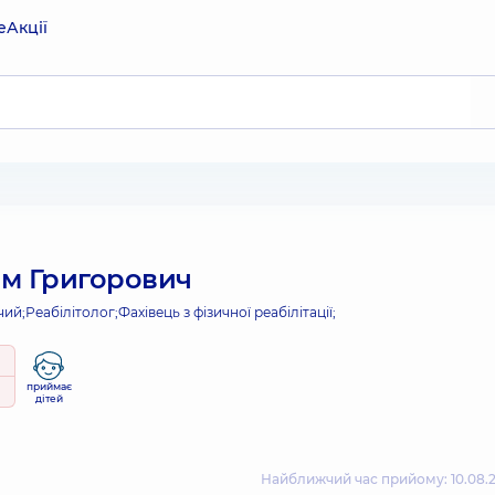
е
Акції
м Григорович
чий;
Реабілітолог;
Фахівець з фізичної реабілітації;
приймає
дітей
Найближчий час прийому: 10.08.2