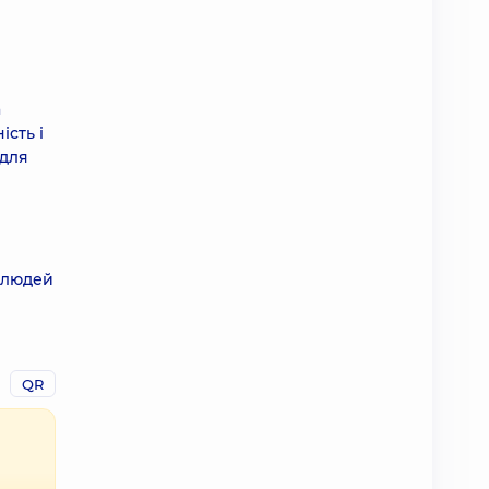
а
ість і
 для
я людей
QR