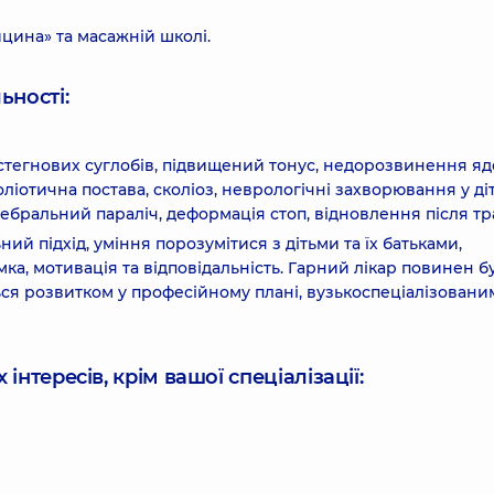
цина» та масажній школі.
ьності:
стегнових суглобів, підвищений тонус, недорозвинення яд
ліотична постава, сколіоз, неврологічні захворювання у ді
ебральний параліч, деформація стоп, відновлення після тр
ний підхід, уміння порозумітися з дітьми та їх батьками,
мка, мотивація та відповідальність. Гарний лікар повинен б
ься розвитком у професійному плані, вузькоспеціалізовани
інтересів, крім вашої спеціалізації: