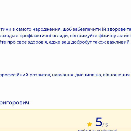
итини з самого народження, щоб забезпечити їй здорове т
оходьте профілактичні огляди, підтримуйте фізичну активн
йте про своє здоров'я, адже ваш добробут також важливий
 професійний розвиток, навчання, дисципліна, відношенн
Григорович
5
/ 5
рейтинг на підставі