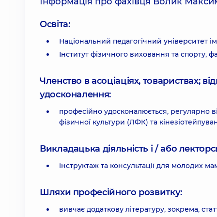
Інформація про фахівця Волик Макси
Освіта:
Національний педагогічний університет ім
Інститут фізичного виховання та спорту, фа
Членство в асоціаціях, товариствах; в
удосконалення:
професійно удосконалюється, регулярно від
фізичної культури (ЛФК) та кінезіотейпува
Викладацька діяльність і / або лекторсь
інструктаж та консультації для молодих ма
Шляхи професійного розвитку:
вивчає додаткову літературу, зокрема, ст