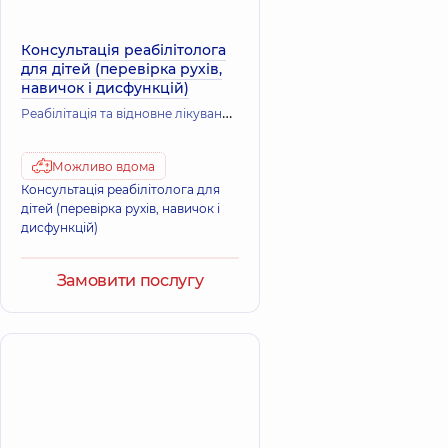
Консультація реабілітолога
для дітей (перевірка рухів,
навичок і дисфункцій)
Р
еабілітація та відновне лікування
Вертебрологія
Можливо вдома
Консультація реабілітолога для
дітей (перевірка рухів, навичок і
дисфункцій)
Замовити послугу