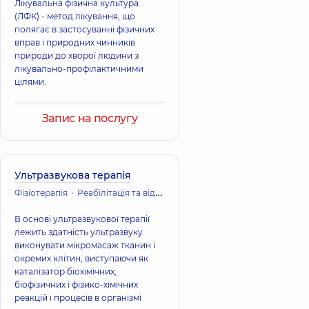
Лікувальна фізична культура
(ЛФК) - метод лікування, що
полягає в застосуванні фізичних
вправ і природних чинників
природи до хворої людини з
лікувально-профілактичними
цілями.
Запис на послугу
Ультразвукова терапія
Фізіотерапія
Реабілітація та відновне лікування
В основі ультразвукової терапії
лежить здатність ультразвуку
виконувати мікромасаж тканин і
окремих клітин, виступаючи як
каталізатор біохімічних,
біофізичних і фізико-хімічних
реакцій і процесів в організмі