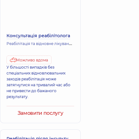
Консультація реабілітолога
Р
еабілітація та відновне лікування
Вертебрологія
Можливо вдома
У більшості випадків без
спеціальних відновлювальних
заходів реабілітація може
затягнутися на тривалий час або
не привести до бажаного
результату.
Замовити послугу
Реабілітація після інсульту