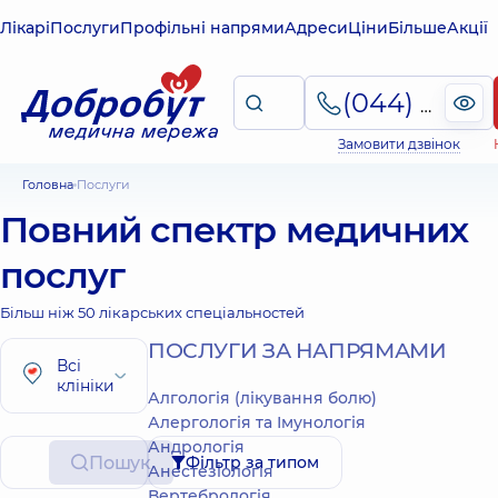
Лікарі
Послуги
Профільні напрями
Адреси
Ціни
Більше
Акції
(044) 495-2-888
Замовити дзвінок
Головна
Послуги
Повний спектр медичних
послуг
Більш ніж 50 лікарських спеціальностей
ПОСЛУГИ ЗА НАПРЯМАМИ
Всі
клініки
Алгологія (лікування болю)
Алергологія та Імунологія
Андрологія
Пошук
Фільтр за типом
Анестезіологія
Вертебрологія