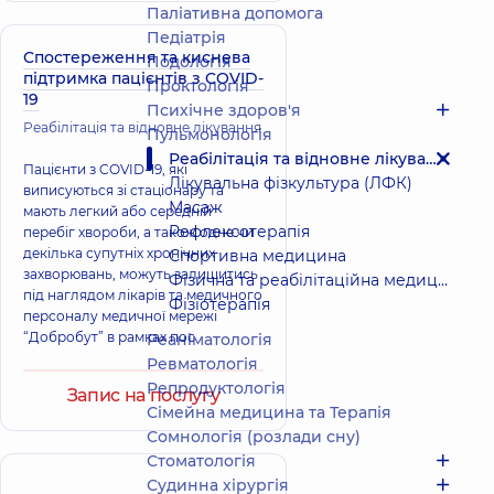
Паліативна допомога
Педіатрія
Спостереження та киснева
Подологiя
підтримка пацієнтів з COVID-
Проктологія
19
Психічне здоров'я
Реабілітація та відновне лікування
Пульмонологія
Реабілітація та відновне лікування
Пацієнти з COVID-19, які
Лікувальна фізкультура (ЛФК)
виписуються зі стаціонару та
Масаж
мають легкий або середній
Рефлексотерапія
перебіг хвороби, а також одне чи
декілька супутніх хронічних
Спортивна медицина
захворювань, можуть залишитись
Фізична та реабілітаційна медицина (ФРМ)
під наглядом лікарів та медичного
Фізіотерапія
персоналу медичної мережі
“Добробут” в рамках пос
Реаніматологія
Ревматологія
Репродуктологія
Запис на послугу
Сімейна медицина та Терапія
Сомнологія (розлади сну)
Стоматологія
Судинна хірургія