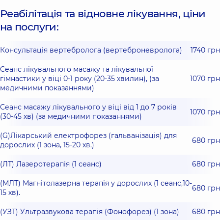
Реабілітація та відновне лікування, ціни
на послуги:
Консультація вертебролога (вертеброневролога)
1740 грн
Сеанс лікувального масажу та лікувальної
гімнастики у віці 0-1 року (20-35 хвилин), (за
1070 грн
медичними показаннями)
Сеанс масажу лікувального у віці від 1 до 7 років
1070 грн
(30-45 хв) (за медичними показаннями)
(G)Лікарський електрофорез (гальванізація) для
680 грн
дорослих (1 зона, 15-20 хв.)
(ЛТ) Лазеротерапія (1 сеанс)
680 грн
(МЛТ) Магнітолазерна терапія у дорослих (1 сеанс,10-
680 грн
15 хв).
(УЗТ) Ультразвукова терапія (Фонофорез) (1 зона)
680 грн