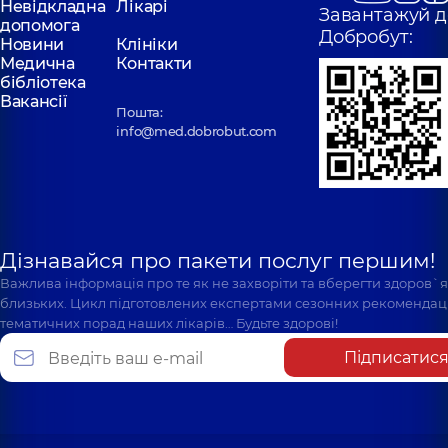
Невідкладна
Лікарі
Завантажуй д
допомога
Добробут:
Новини
Клініки
Медична
Контакти
бібліотека
Вакансії
Пошта:
info@med.dobrobut.com
Дізнавайся про пакети послуг першим!
Важлива інформація про те як не захворіти та вберегти здоров`
близьких. Цикл підготовлених експертами сезонних рекомендаці
тематичних порад наших лікарів… Будьте здорові!
Підписатис