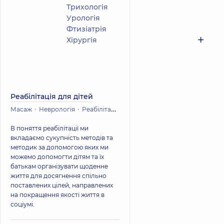
Трихологія
Урологія
Фтизіатрія
Хірургія
Реабілітація для дітей
Масаж
Неврологія
Реабілітація та відновне лікування
В поняття реабілітації ми
вкладаємо сукупність методів та
методик за допомогою яких ми
можемо допомогти дітям та їх
батькам організувати щоденне
життя для досягнення спільно
поставлених цілей, направлених
на покращення якості життя в
соціумі.