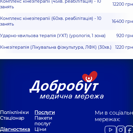
Комплекс кінезітерапії (45хв. реабілітація) - 10
12200 грн
занять
Комплекс кінезітерапії (60хв. реабілітація) - 10
16400 грн
занять
Ударно-хвильова терапія (УХТ) (урологія, 1 зона)
920 грн
Кінезітерапія (Лікувальна фізкультура, ЛФК) (30хв.)
1220 грн
Поліклініки
Послуги
Ми в соціаль
Стаціонар
Пакети
мережах:
послуг
Діагностика
Ціни