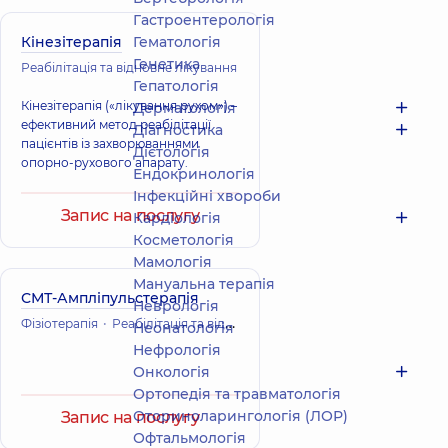
Гастроентерологія
Кінезітерапія
Гематологія
Генетика
Реабілітація та відновне лікування
Гепатологія
Кінезітерапія («лікування рухом») –
Дерматологія
ефективний метод реабілітації
Діагностика
пацієнтів із захворюваннями
Дієтологія
опорно-рухового апарату.
Ендокринологія
Інфекційні хвороби
Запис на послугу
Кардіологія
Косметологія
Мамологія
Мануальна терапія
СМТ-Ампліпульстерапія
Неврологія
Фізіотерапія
Реабілітація та відновне лікування
Неонатологія
Нефрологія
Онкологія
Ортопедія та травматологія
Оториноларингологія (ЛОР)
Запис на послугу
Офтальмологія