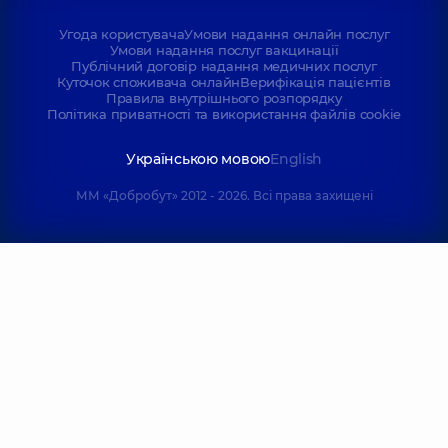
Угода користувача
Умови надання онлайн послуг
Умови надання послуг вакцинації
Публічний договір надання медичних послуг
Куточок споживача онлайн
Верифікація пацієнтів
Правила внутрішнього розпорядку
Політика приватності та використання файлів cookie
Українською мовою
English
ММ «Добробут» 2012 - 2026. Всі права захищені