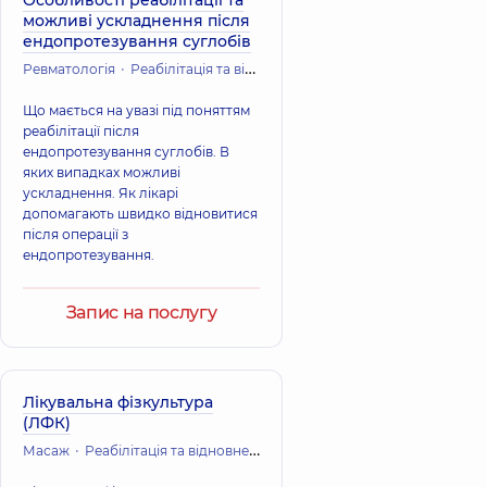
Особливості реабілітації та
можливі ускладнення після
ендопротезування суглобів
Ревматологія
Реабілітація та відновне лікування
Що мається на увазі під поняттям
реабілітації після
ендопротезування суглобів. В
яких випадках можливі
ускладнення. Як лікарі
допомагають швидко відновитися
після операції з
ендопротезування.
Запис на послугу
Лікувальна фізкультура
(ЛФК)
Масаж
Реабілітація та відновне лікування