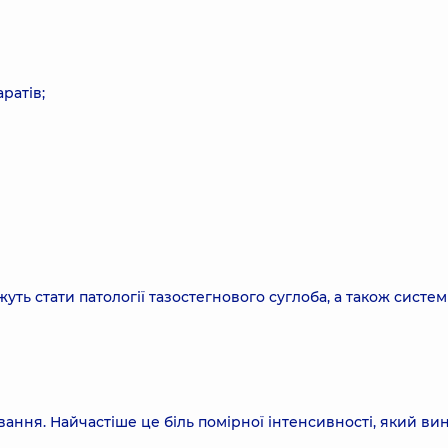
ратів;
ть стати патології тазостегнового суглоба, а також систем
ання. Найчастіше це біль помірної інтенсивності, який ви