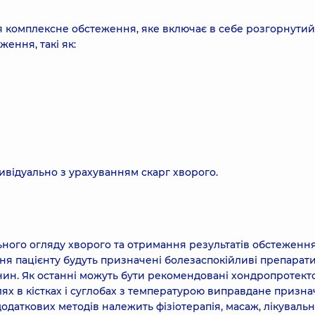
я комплексне обстеження, яке включає в себе розгорнутий
ження, такі як:
ивідуально з урахуванням скарг хворого.
льного огляду хворого та отримання результатів обстеження
я пацієнту будуть призначені болезаспокійливі препарати
нин. Як останні можуть бути рекомендовані хондропротект
лях в кістках і суглобах з температурою виправдане призн
додаткових методів належить фізіотерапія, масаж, лікуваль