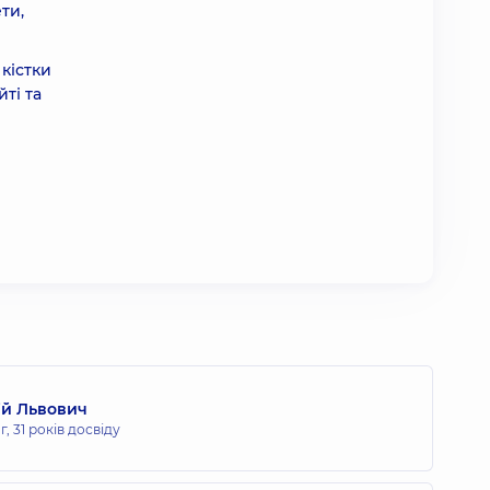
ти,
 кістки
ті та
ій Львович
г,
31 років досвіду