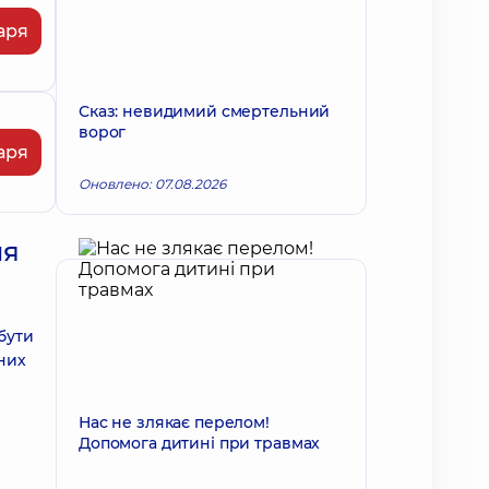
аря
Сказ: невидимий смертельний
ворог
аря
Оновлено: 07.08.2026
ля
 бути
бних
Нас не злякає перелом!
Допомога дитині при травмах