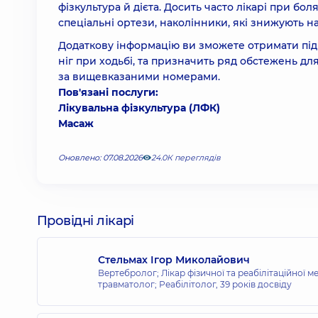
фізкультура й дієта. Досить часто лікарі при б
спеціальні ортези, наколінники, які знижують 
Додаткову інформацію ви зможете отримати під ч
ніг при ходьбі, та призначить ряд обстежень дл
за вищевказаними номерами.
Пов'язані послуги:
Лікувальна фізкультура (ЛФК)
Масаж
Оновлено: 07.08.2026
24.0К переглядів
Провідні лікарі
Стельмах Ігор Миколайович
Вертебролог; Лікар фізичної та реабілітаційної 
травматолог; Реабілітолог,
39 років досвіду