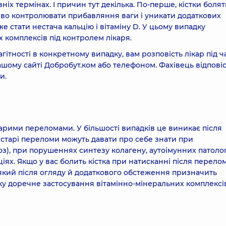
ніх термінах. І причин тут декілька. По-перше, кістки болят
иво контролювати прибавляння ваги і уникати додаткових
е стати нестача кальцію і вітаміну D. У цьому випадку
комплексів під контролем лікаря.
агітності в конкретному випадку, вам розповість лікар під ч
ашому сайті Добробут.ком або телефоном. Фахівець відповіс
и.
старими переломами. У більшості випадків це виникає після
 старі переломи можуть давати про себе знати при
з), при порушеннях синтезу колагену, аутоімунних патолог
іях. Якщо у вас болить кістка при натисканні після перелом
який після огляду й додаткового обстеження призначить
ку доречне застосування вітамінно-мінеральних комплексів