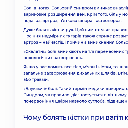
Болі в ногах. Больовий синдром виникає внаслі
варикозне розширення вен. Крім того, біль у но
подагра, артроз, п'яткова шпора і остеопороз.
Дуже болять кістки рук. Цей симптом, як правило
Носіння надмірних тягарів також сприяє розвитк
артроз – найчастіші причини виникнення больов
«Скелетні» болі виникають на тлі перенесених 
онкологічних захворювань.
Якщо у вас ломить все тіло, м'язи і кістки, то, 
запальне захворювання дихальних шляхів. Втім,
або травми.
«Блукаючі» болі. Такий термін медики використов
Синдром, як правило, діагностується в літньому 
почервоніння шкіри навколо суглоба, підвищен
Чому болять кістки при вагітн