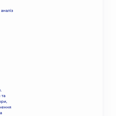
 аналіз
.
 та
ори,
ачення
на