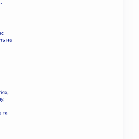
ь
ас
ть на
іях,
у,
 та