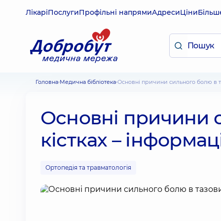
Лікарі
Послуги
Профільні напрями
Адреси
Ціни
Більш
Головна
Медична бібліотека
Основні причини сильного болю в т
Основні причини с
кістках – інформац
Ортопедія та травматологія