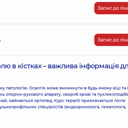
Запис до лік
Запис до лік
а
ю в кістках – важлива інформація д
вну патологію. Осалгія може виникнути в будь-якому віці та
вань опорно-рухового апарату, хвороб крові та пухлиноподі
чай, займається ортопед. Курс терапії призначається після
узькопрофільних спеціалістів (ендокринолога, гематолога,