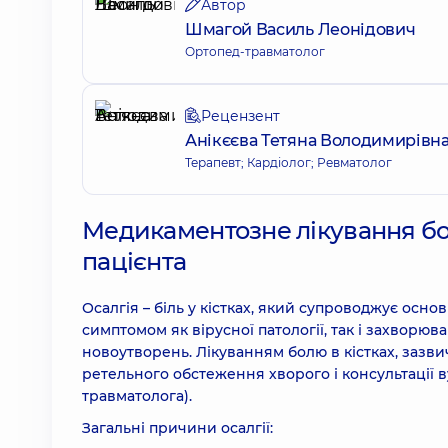
Автор
Шмагой Василь Леонідович
Ортопед-травматолог
Рецензент
Анікєєва Тетяна Володимирівн
Терапевт; Кардіолог; Ревматолог
Медикаментозне лікування бол
пацієнта
Осалгія – біль у кістках, який супроводжує осно
симптомом як вірусної патології, так і захворю
новоутворень. Лікуванням болю в кістках, зазви
ретельного обстеження хворого і консультації в
травматолога).
Загальні причини осалгії: