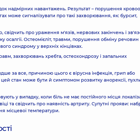
док надмірних навантажень. Результат – порушення кровооб
гах може сигналізувати про такі захворювання, як: бурсит,
, свідчить про ураження м'язів, нервових закінчень і зв'яз
у осалгії. Остеомієліт, травми, порушення обміну речовин 
ого синдрому у верхніх кінцівках.
травм, захворювань хребта, остеохондрозу і запальних
швидше за все, причиною цього є вірусна інфекція, грип або
 цей стан може бути й симптомом розвитку анорексії, пух
ують у випадку, коли біль не має постійного місця локаліза
віці та свідчить про наявність артриту. Супутні прояви: наб
ня місцевої температури.
ості