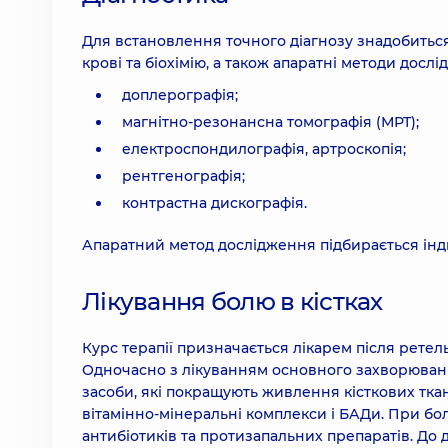
Для встановлення точного діагнозу знадобитьс
крові та біохімію, а також апаратні методи дослід
доплерографія;
магнітно-резонансна томографія (МРТ);
електроспондилографія, артроскопія;
рентгенографія;
контрастна дискографія.
Апаратний метод дослідження підбирається інд
Лікування болю в кістках
Курс терапії призначається лікарем після рете
Одночасно з лікуванням основного захворюванн
засоби, які покращують живлення кісткових тка
вітамінно-мінеральні комплекси і БАДи. При бо
антибіотиків та протизапальних препаратів. До 