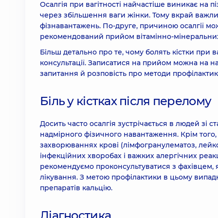
Осалгія при вагітності найчастіше виникає на піз
через збільшення ваги жінки. Тому вкрай важл
фізнавантажень. По-друге, причиною осалгії мож
рекомендований прийом вітамінно-мінеральних 
Більш детально про те, чому болять кістки при в
консультації. Записатися на прийом можна на н
запитання й розповість про методи профілактик
Біль у кістках після перелому
Досить часто осалгія зустрічається в людей зі 
надмірного фізичного навантаження. Крім того,
захворюваннях крові (лімфогранулематоз, лейко
інфекційних хворобах і важких алергічних реакц
рекомендуємо проконсультуватися з фахівцем, 
лікування. З метою профілактики в цьому випад
препаратів кальцію.
Діагностика