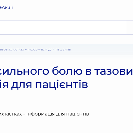
е
Акції
азових кістках – інформація для пацієнтів
ильного болю в тазови
ія для пацієнтів