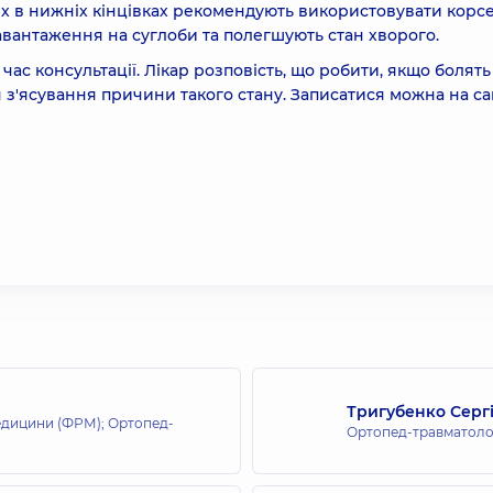
олях в нижніх кінцівках рекомендують використовувати корсе
навантаження на суглоби та полегшують стан хворого.
ас консультації. Лікар розповість, що робити, якщо болять
я з'ясування причини такого стану. Записатися можна на сай
Тригубенко Серг
медицини (ФРМ); Ортопед-
Ортопед-травматоло