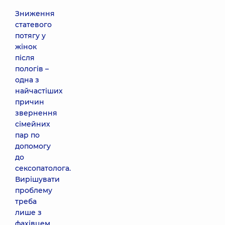
Зниження
статевого
потягу у
жінок
після
пологів –
одна з
найчастіших
причин
звернення
сімейних
пар по
допомогу
до
сексопатолога.
Вирішувати
проблему
треба
лише з
фахівцем,