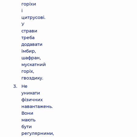
горіхи
і
цитрусові.
У
страви
треба
додавати
імбир,
шафран,
мускатний
горіх,
гвоздику.
Не
уникати
фізичних
навантажень.
Вони
мають
бути
регулярними,