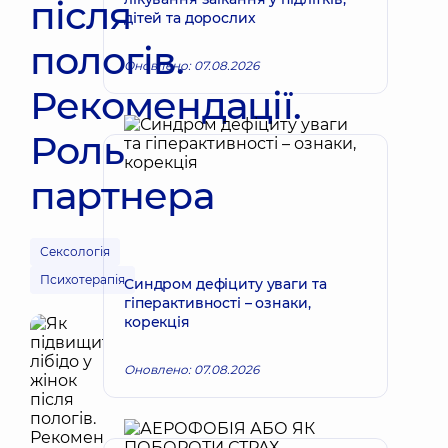
після
дітей та дорослих
пологів.
Оновлено: 07.08.2026
Рекомендації.
Роль
партнера
Сексологія
Психотерапія
Синдром дефіциту уваги та
гіперактивності – ознаки,
корекція
Оновлено: 07.08.2026