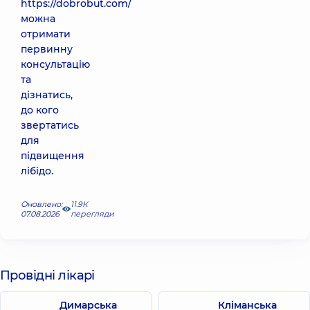
https://dobrobut.com/
можна
отримати
первинну
консультацію
та
дізнатись,
до кого
звертатись
для
підвищення
лібідо.
Оновлено:
11.9К
07.08.2026
перегляди
Провідні лікарі
Димарська
Кліманська