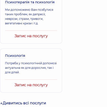
Гастроентеролог;
Психотерапія та психологія
діагностики,
29
Педіатр; Терапевт,
років досвіду
13 років досвіду
Ми допоможемо Вам позбутися
таких проблем, як депресії,
неврози, страхи, тривоги,
Кочішвілі
Божок Ольга
вегетативні кризи і т.д.
Заріна
Анатоліївна
Захарівна
Педіатр; Лікар
Акушер-гінеколог;
загальної практики
Запис на послугу
Лікар з
- сімейний лікар;
ультразвукової
Терапевт,
12 років
діагностики,
8
досвіду
років досвіду
Психологія
Гераськевич
Жаров Валерій
Потреба у психологічній допомозі
Лариса
Валерійович
актуальна як для дорослих, так і
Миколаївна
Акушер-гінеколог;
для дітей.
Акушер-гінеколог;
Лікар з
Лікар з
ультразвукової
ультразвукової
діагностики,
21
Запис на послугу
діагностики,
27
років досвіду
років досвіду
Атаманчук
Будченко
Дивитись всі послуги
Ірина
Марина