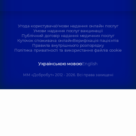
Угода користувача
Умови надання онлайн послуг
Умови надання послуг вакцинації
Публічний договір надання медичних послуг
Куточок споживача онлайн
Верифікація пацієнтів
Правила внутрішнього розпорядку
Політика приватності та використання файлів cookie
Українською мовою
English
ММ «Добробут» 2012 - 2026. Всі права захищені