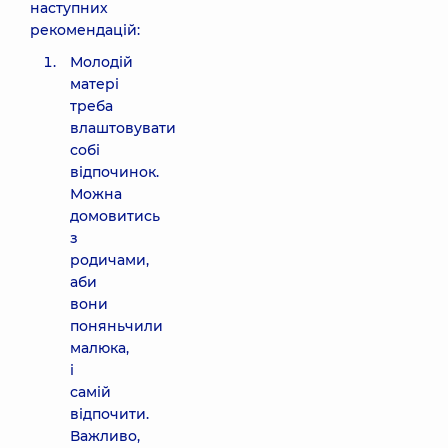
наступних
рекомендацій:
Молодій
матері
треба
влаштовувати
собі
відпочинок.
Можна
домовитись
з
родичами,
аби
вони
поняньчили
малюка,
і
самій
відпочити.
Важливо,