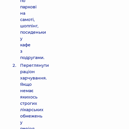
по
паркові
на
самоті,
шоппінг,
посиденьки
у
кафе
з
подругами.
Переглянути
раціон
харчування.
Якщо
немає
якихось
строгих
лікарських
обмежень
у
період