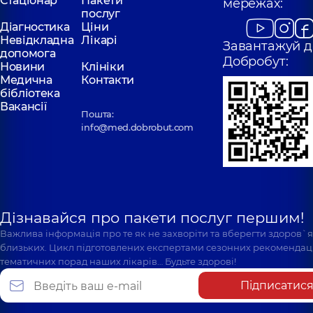
Стаціонар
Пакети
мережах:
послуг
Діагностика
Ціни
Невідкладна
Лікарі
Завантажуй д
допомога
Добробут:
Новини
Клініки
Медична
Контакти
бібліотека
Вакансії
Пошта:
info@med.dobrobut.com
Дізнавайся про пакети послуг першим!
Важлива інформація про те як не захворіти та вберегти здоров`
близьких. Цикл підготовлених експертами сезонних рекомендаці
тематичних порад наших лікарів… Будьте здорові!
Підписатис