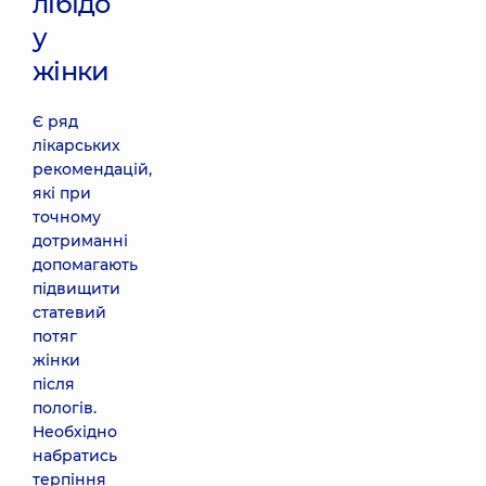
лібідо
у
жінки
Є ряд
лікарських
рекомендацій,
які при
точному
дотриманні
допомагають
підвищити
статевий
потяг
жінки
після
пологів.
Необхідно
набратись
терпіння