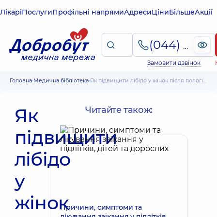
Лікарі
Послуги
Профільні напрями
Адреси
Ціни
Більше
Акції
(044) 495-2-888
Замовити дзвінок
Головна
Медична бібліотека
Як підвищити лібідо у жінок після пологів. Рекомендації. Роль партнера
Як
Читайте також:
підвищити
лібідо
у
жінок
Причини, симптоми та
лікування заїкання у підлітків,