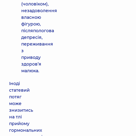
(чоловіком),
незадоволення
власною
фігурою,
післяпологова
депресія,
переживання
з
приводу
здоров’я
малюка.
Іноді
статевий
потяг
може
знизитись
на тлі
прийому
гормональних