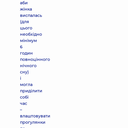
аби
жінка
виспалась
(для
цього
необхідно
мінімум
6
годин
повноцінного
нічного
сну)
і
могла
приділити
собі
час
–
влаштовувати
прогулянки