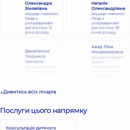
Олександра
Наталія
Зіновіївна
Олександрівна
Акушер-гінеколог;
Акушер-гінеколог;
Лікар з
Лікар з
ультразвукової
ультразвукової
діагностики,
13
діагностики,
39
років досвіду
років досвіду
Авад Ліна
Даниленко
Мохаммедівна
Людмила
Акушер-гінеколог;
Іванівна
Лікар з
ультразвукової
Акушер-гінеколог,
діагностики,
24
20 років досвіду
років досвіду
Ісмаілов Роман
Дивитись всіх лікарів
Малахова Аліна
Ідаретдінович
Сергіївна
Акушер-гінеколог;
Акушер-гінеколог;
Гінеколог-онколог;
Лікар з
Послуги цього напрямку
Лікар з
ультразвукової
ультразвукової
діагностики,
14
діагностики,
11
років досвіду
років досвіду
Консультація дитячого