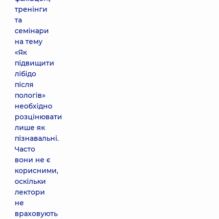
тренінги
та
семінари
на тему
«Як
підвищити
лібідо
після
пологів»
необхідно
розцінювати
лише як
пізнавальні.
Часто
вони не є
корисними,
оскільки
лектори
не
враховують