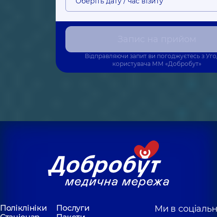
Оберіть дату / час візиту
Запис на прийом
Відправляючи запит ви погоджуєтесь з
Уг
користувача
ММ «Добробут»
Поліклініки
Послуги
Ми в соціаль