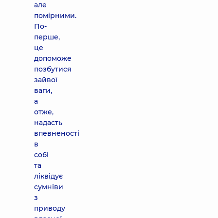
але
помірними.
По-
перше,
це
допоможе
позбутися
зайвої
ваги,
а
отже,
надасть
впевненості
в
собі
та
ліквідує
сумніви
з
приводу