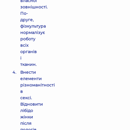
власної
зовнішності.
По-
друге,
фізкультура
нормалізує
роботу
всіх
органів
і
тканин.
Внести
елементи
різноманітності
в
сексі.
Відновити
лібідо
жінки
після
пологів