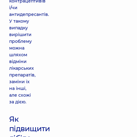
контрацептивів
і/чи
антидепресантів.
У такому
випадку
вирішити
проблему
можна
шляхом
відміни
лікарських
препаратів,
заміни їх
на інші,
але схожі
за дією.
Як
підвищити