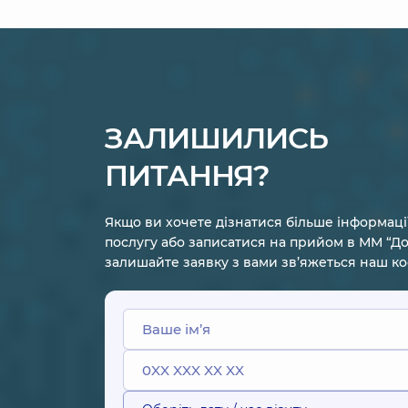
Миколаївна
Анатоліївна
Акушер-гінеколог;
Акушер-гінеколог;
Генетик; Лікар з
Лікар з
ультразвукової
ультразвукової
діагностики;
діагностики,
15
Репродуктолог,
28
років досвіду
років досвіду
ЗАЛИШИЛИСЬ
Жабіцька
Гощенко
Лариса
Катерина
ПИТАННЯ?
Анатоліївна
Анатоліївна
Акушер-гінеколог;
Акушер-гінеколог;
Лікар з
Лікар з
ультразвукової
ультразвукової
Якщо ви хочете дізнатися більше інформаці
діагностики,
26
діагностики,
17
послугу або записатися на прийом в ММ “До
років досвіду
років досвіду
залишайте заявку з вами зв’яжеться наш к