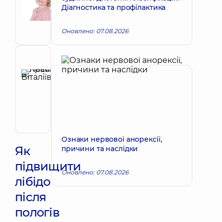
Запис до лікаря
Діагностика та профілактика
Вікторівна
Акушер-
гінеколог;
Оновлено: 07.08.2026
Лікар
з
ультразвукової
Рецензент
діагностики
Красій
Леся
Запис до лікаря
Віталіївна
Акушер-
гінеколог;
Лікар
з
Ознаки нервової анорексії,
ультразвукової
Як
причини та наслідки
діагностики
підвищити
Оновлено: 07.08.2026
лібідо
після
пологів