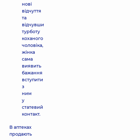
нові
відчуття
та
відчувши
турботу
коханого
чоловіка,
жінка
сама
виявить
бажання
вступити
з
ним
у
статевий
контакт.
В аптеках
продають