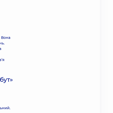
. Вона
нь.
а
рн
в’я
обут»
м
льний.