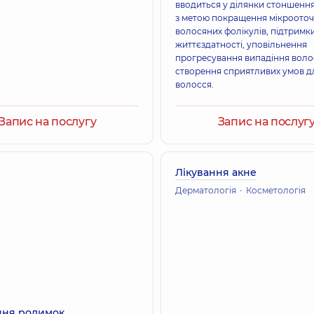
вводиться у ділянки стоншенн
з метою покращення мікроото
волосяних фолікулів, підтримки
життєздатності, уповільнення
прогресування випадіння воло
створення сприятливих умов д
волосся.
Запис на послугу
Запис на послуг
Лікування акне
Дерматологія
Косметологія
ння родимок