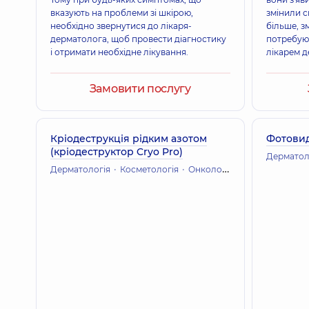
вказують на проблеми зі шкірою,
змінили с
необхідно звернутися до лікаря-
більше, з
дерматолога, щоб провести діагностику
потребую
і отримати необхідне лікування.
лікарем 
Замовити послугу
Кріодеструкція рідким азотом
Фотовид
(кріодеструктор Cryo Pro)
Дерматол
Дерматологія
Косметологія
Онкологія