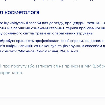
ія косметолога
ібних судин Forever Clear BBL обличчя, шия, декольте
є індивідуальні засоби для догляду, процедури і техніки. 
ротьби з першими ознаками старіння, терапії проблемної шк
у сонячного світла, травм чи оперативних втручань.
«Добробут» працюють професіонали своєї справи, які допомо
ібних судин Forever Clear зони шиї (фототерапія BBL)
ов’я шкіри. Запишіться на консультацію зручним способом 
ановської (Михайла Ломоносова), 71-Г, м. Київ
.
бних судин Forever Clear однієї зони 10\10 см (фототерапія
ії про послугу або записатися на прийом в ММ “Добро
оординатор.
 (фототерапія BBL)
700 г
860 г