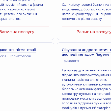
вій первісний вигляд (стали
Одним із сучасних і безпечних 
мінили колір і контури)
видалення доброякісних ново
ть ретельного вивчення
на тілі є кріодеструкція - видал
дерматологом.
допомогою рідкого азоту.
Запис на послугу
Запис на послуг
алення пігментації
Лікування андрогенетичн
алопеції методом Regenera
огія
Косметологія
Трихологія
Це процедура регенеративної 
під час якої використовуються 
тканини пацієнта для отриман
аутологічних клітинних компон
біологічно активних факторів р
Метод ґрунтується на активації
природних механізмів відновл
голови та підтримці функції во
фолікулів. Отриманий матеріал