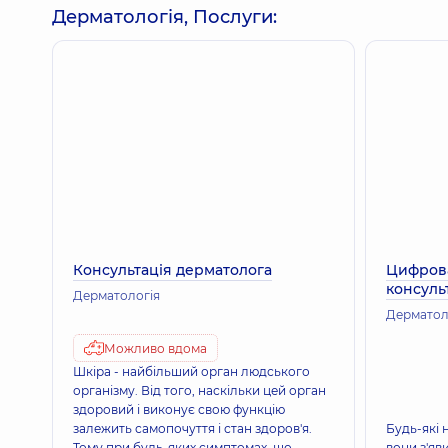
Дерматологія, Послуги:
Лікування андрогенетичної алопеції методом
Консультація дерматолога
Цифрова
консуль
Дерматологія
Дерматол
Можливо вдома
Шкіра - найбільший орган людського
організму. Від того, наскільки цей орган
здоровий і виконує свою функцію
залежить самопочуття і стан здоров'я.
Будь-які
Тому при будь-яких симптомах, що
вони з'яв