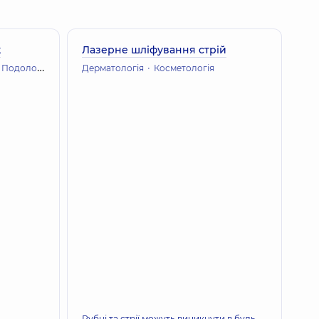
рн
к
Лазерне шліфування стрій
Подологiя
Дерматологія
Косметологія
Рубці та стрії можуть виникнути в будь-