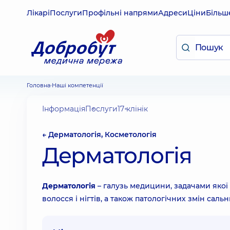
Лікарі
Послуги
Профільні напрями
Адреси
Ціни
Більш
Головна
Наші компетенції
Інформація
Послуги
17 клінік
← Дерматологія, Косметологія
Дерматологія
Дерматологія
– галузь медицини, задачами якої 
волосся і нігтів, а також патологічних змін сальн