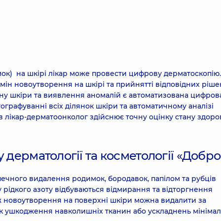
а) шкіри ділянки обличчя (1 шт.до 5 мм),без вартості
а) шкіри ділянки обличчя (1 шт. більше 5 мм), без вартості
мок) на шкірі лікар може провести цифрову дерматоскопію
мін новоутворення на шкірі та прийнятті відповідних ріше
ану шкіри та виявлення аномалій є автоматизована цифров
тографуванні всіх ділянок шкіри та автоматичному аналізі
 (1 шт. до 5 мм.) без вартості анестезії
2290 г
в лікар-дерматоонколог здійснює точну оцінку стану здоро
графія всього тіла на апараті Canfield IntelliStudio з
га.
 дерматології та косметології «Добр
печного видалення родимок, бородавок, папілом та рубців
ор Cryo Pro)* видалення вірусної бородавки розміром 5-8 м
у рідкого азоту відбуваються відмирання та відторгнення
ож новоутворення на поверхні шкіри можна видалити за
зик ушкодження навколишніх тканин або ускладнень мініма