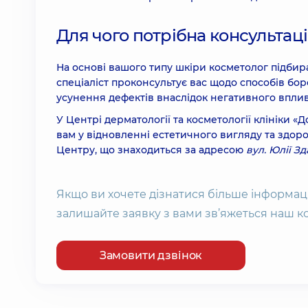
BBL)
5050 грн
Для чого потрібна консультац
Комбіноване лікування акне та видалення др
На основі вашого типу шкіри косметолог підбира
(фототерапія BBL)
спеціаліст проконсультує вас щодо способів бо
11120 грн
усунення дефектів внаслідок негативного вплив
У Центрі дерматології та косметології клініки 
Комбіноване лікування акне та видалення др
вам у відновленні естетичного вигляду та здор
3560 грн
Центру, що знаходиться за адресою
вул. Юлії Зд
Комбіноване лікування акне та видалення дрі
BBL)
Якщо ви хочете дізнатися більше інформац
3210 грн
залишайте заявку з вами зв’яжеться наш к
Лікування одного запального елемента акне
Замовити дзвінок
Кріодеструкція новоутворень