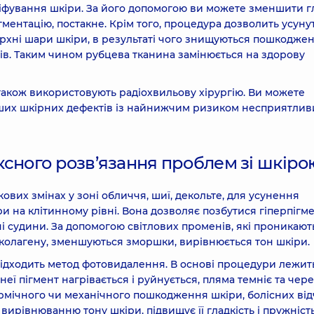
ор Cryo Pro)* кріодеструкція доброякісних новоутворень
іфування шкіри. За його допомогою ви можете зменшити г
ігментацію, постакне. Крім того, процедура дозволить усуну
ерхні шари шкіри, в результаті чого знищуються пошкоджен
ів. Таким чином рубцева тканина замінюється на здорову
840 г
також використовують радіохвильову хірургію. Ви можете
нших шкірних дефектів із найнижчим ризиком несприятлив
(фототерапія BBL)
5730 г
ксного розв’язання проблем зі шкіро
иччя (фототерапія BBL)
8590 г
ових змінах у зоні обличчя, шиї, декольте, для усунення
19010 г
 на клітинному рівні. Вона дозволяє позбутися гіперпігмен
і судини. За допомогою світлових променів, які проникают
колагену, зменшуються зморшки, вирівнюється тон шкіри.
ібних судин Forever Clear обличчя (фототерапія BBL)
 підходить метод фотовидалення. В основі процедури лежит
еї пігмент нагрівається і руйнується, пляма темніє та чер
ермічного чи механічного пошкодження шкіри, болісних від
бних судин Forever Clear BBL в зоні декольте (фототерапія
вирівнюванню тону шкіри, підвищує її гладкість і пружність