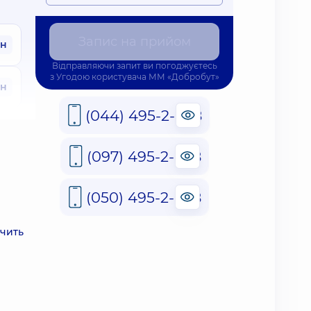
Запис на прийом
рн
Відправляючи запит ви погоджуєтесь
з
Угодою користувача
ММ «Добробут»
рн
(044) 495-2-888
рн
(097) 495-2-888
(050) 495-2-888
ачить
рн
рн