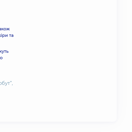
Також
іри та
жуть
до
бут”,
рн
рн