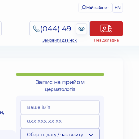
EN
Мій кабінет
(044) 495-2-888
Замовити дзвінок
Невідкладна
Запис на прийом
Дерматологія
и,
Оберіть дату / час візиту