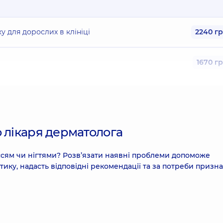
 для дорослих в клініці
2240 г
1670 г
для дорослих в клініці
1740 г
telliStudio – до 5 елементів, з консультацією лікаря
 лікаря дерматолога
ссям чи нігтями? Розв’язати наявні проблеми допоможе
тику, надасть відповідні рекомендації та за потреби призн
ез вартості анестезії)
2530 г
ез вартості анестезії
3210 г