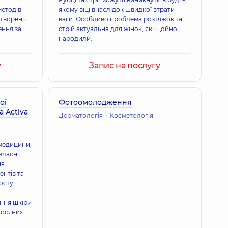
методів
якому віці внаслідок швидкої втрати
утворень
ваги. Особливо проблема розтяжок та
ення за
стрій актуальна для жінок, які щойно
народили.
у
Запис на послугу
ої
Фотоомолодження
 Activa
Дерматологія
Косметологія
медицини,
власні
ня
ентів та
осту.
ення шкіри
лосяних