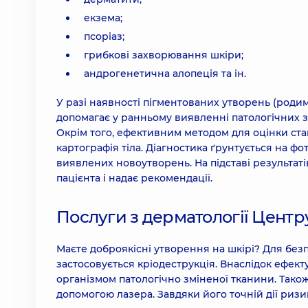
Радіохвильове видалення новоутворень(невус
екзема;
анестезії та патогістологічного дослідження
псоріаз;
3100 грн
грибкові захворювання шкіри;
андрогенетична алопеція та ін.
Радіохвильове видалення новоутворень (невус
анестезії та патогістологічного дослідження
У разі наявності пігментованих утворень (роди
4130 грн
допомагає у ранньому виявленні патологічних з
Окрім того, ефективним методом для оцінки ст
картографія тіла. Діагностика ґрунтується на фо
Лазерне видалення новоутворень шкіри-невуси
виявлених новоутворень. На підставі результаті
пацієнта і надає рекомендації.
Карта родимок – автоматизована цифрова карто
аналізом та рекомендаціями дерматоонколо
Послуги з дерматології Центру
5390 грн
Маєте доброякісні утворення на шкірі? Для без
Кріодеструкція рідким азотом (кріодеструкт
застосовується кріодеструкція. Внаслідок ефект
1150 грн
організмом патологічно зміненої тканини. Так
допомогою лазера. Завдяки його точній дії ри