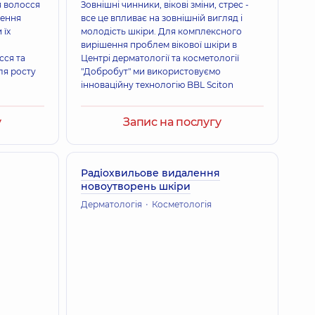
я волосся
Зовнішні чинники, вікові зміни, стрес -
чення
все це впливає на зовнішній вигляд і
 їх
молодість шкіри. Для комплексного
вирішення проблем вікової шкіри в
сся та
Центрі дерматології та косметології
ля росту
"Добробут" ми використовуємо
інноваційну технологію BBL Sciton
у
Запис на послугу
Радіохвильове видалення
новоутворень шкіри
Дерматологія
Косметологія