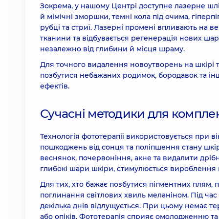
Кріодеструкція рідким азотом (кріодеструкт
Зокрема, у нашому Центрі доступне лазерне шл
шкіри – від 1 до 5 елементів
й мімічні зморшки, темні кола під очима, гіперп
1140 грн
рубці та стриї. Лазерні промені впливають на в
тканини та відбувається регенерація нових шар
незалежно від глибини й місця шраму.
Лазерне шліфування рубців та стрій
Для точного видалення новоутворень на шкірі 
позбутися небажаних родимок, бородавок та і
Лікування пігментних плям області обличчя 
ефектів.
Сучасні методики для компле
Фотоомолодження Forever young області обл
Технологія фототерапії використовується при вік
Фракційне лазерне шліфування обличчя
пошкоджень від сонця та поліпшення стану шкіри
веснянок, почервоніння, акне та видалити дрібн
глибокі шари шкіри, стимулюється вироблення 
Комбіноване лікування акне та видалення др
5730 грн
Для тих, хто бажає позбутися пігментних плям,
поглинання світлових хвиль меланіном. Під час н
декілька днів відлущується. При цьому немає т
Комбіноване лікування акне та видалення дрі
або опіків. Фототерапія сприяє омолодженню та 