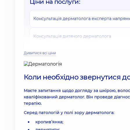
Ціни на послуги:
Консультація дерматолога експерта напрямку
Консультація дитячого дерматолога
Дивитися всі ціни
Консультація лікаря онколога (дерматолога) 
Цифрова дерматоскопія на апараті Canfield In
Коли необхідно звернутися до
дерматоонколога експерта напрямку
3210 грн
Маєте запитання щодо догляду за шкірою, воло
кваліфікований дерматолог. Він проведе діагнос
Радіохвильове видалення папілом (1-5 шт.) (б
терапію.
Серед патологій у полі зору дерматолога:
Радіохвильове видалення папілом (5-10 шт.) б
кропив’янка;
дерматити;