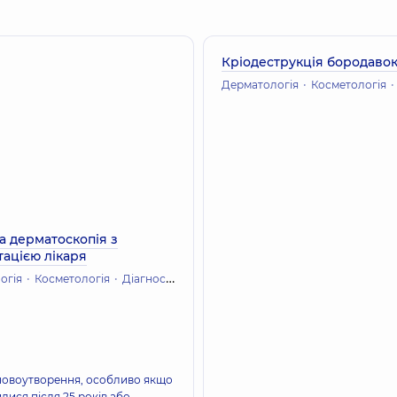
 Regenera Activa
54490 г
Кріодеструкція бородаво
Дерматологія
Косметологія
 дерматоскопія з
тацією лікаря
огія
Косметологія
Діагностика
 новоутворення, особливо якщо
илися після 25 років або