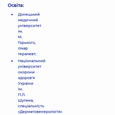
Освіта:
Донецький
медичний
університет
ім.
М.
Горького,
лікар
терапевт;
Національний
університет
охорони
здоров'я
України
ім.
П.Л.
Шупика,
спеціальність
«Дерматовенерологія»