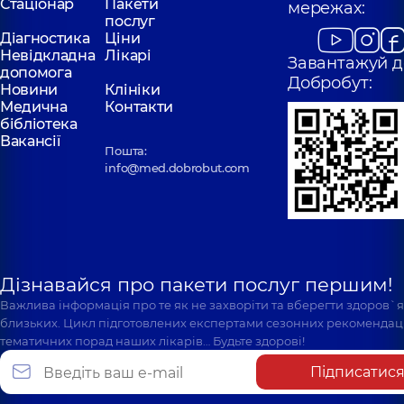
Стаціонар
Пакети
мережах:
послуг
Діагностика
Ціни
Невідкладна
Лікарі
Завантажуй д
допомога
Добробут:
Новини
Клініки
Медична
Контакти
бібліотека
Вакансії
Пошта:
info@med.dobrobut.com
Дізнавайся про пакети послуг першим!
Важлива інформація про те як не захворіти та вберегти здоров`
близьких. Цикл підготовлених експертами сезонних рекомендаці
тематичних порад наших лікарів… Будьте здорові!
Підписатис