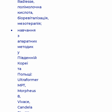
Radiesse,
полімолочна
кислота,
біоревіталізація,
мезотерапія;
навчання
з
апаратних
методик
у
Південній
Кореї
та
Польщі:
Ultraformer
MPT,
Morpheus
8,
Vivace,
Candela