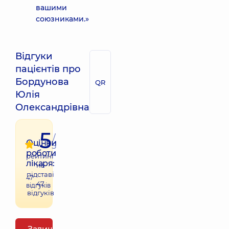
вашими
союзниками.»
Відгуки
пацієнтів про
Бордунова
QR
Юлія
Олександрівна
5
/
Оцінки
5
роботи
рейтинг
лікаря:
на
підставі
47
47
відгуків
відгуків