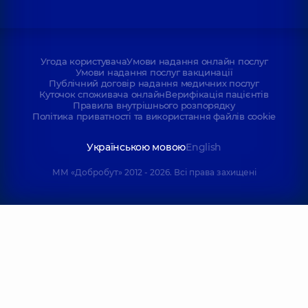
Угода користувача
Умови надання онлайн послуг
Умови надання послуг вакцинації
Публічний договір надання медичних послуг
Куточок споживача онлайн
Верифікація пацієнтів
Правила внутрішнього розпорядку
Політика приватності та використання файлів cookie
Українською мовою
English
ММ «Добробут» 2012 - 2026. Всі права захищені