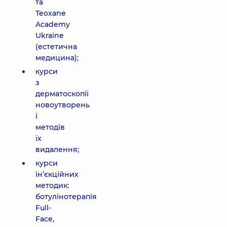
та
Teoxane
Academy
Ukraine
(естетична
медицина);
курси
з
дерматоскопії
новоутворень
і
методів
їх
видалення;
курси
ін’єкційних
методик:
ботулінотерапія
Full-
Face,