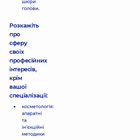
шкіри
голови.
Розкажіть
про
сферу
своїх
професійних
інтересів,
крім
вашої
спеціалізації:
косметологія:
апаратні
та
ін’єкційні
методики