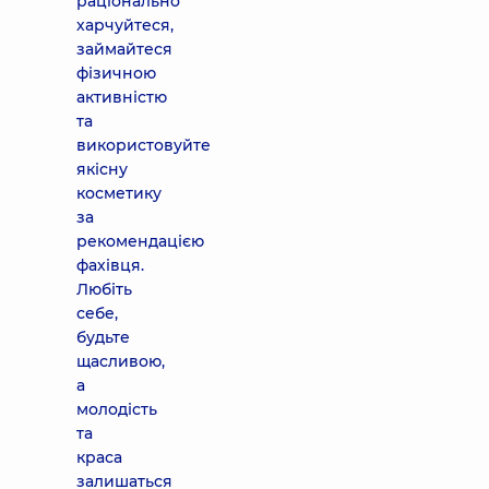
раціонально
харчуйтеся,
займайтеся
фізичною
активністю
та
використовуйте
якісну
косметику
за
рекомендацією
фахівця.
Любіть
себе,
будьте
щасливою,
а
молодість
та
краса
залишаться