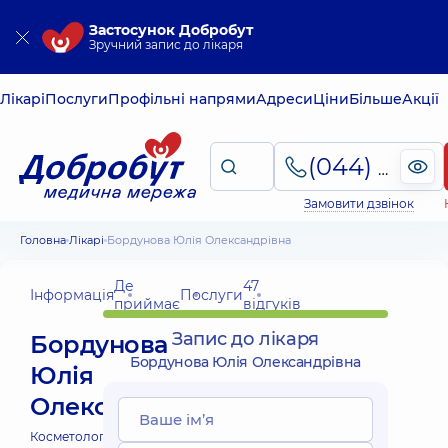
Застосунок Добробут
Зручний запис до лікаря
Лікарі
Послуги
Профільні напрями
Адреси
Ціни
Більше
Акції
(044) 495-2-888
Замовити дзвінок
Головна
Лікарі
Бордунова Юлія Олександрівна
Де
47
Інформація
Послуги
приймає
відгуків
Запис до лікаря
Бордунова
Бордунова Юлія Олександрівна
Юлія
Олександрівна
Косметолог;