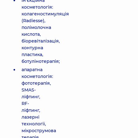
ін’єкційна
косметологія:
колагеностимуляція
(Radiesse),
полімолочна
кислота,
біоревіталізація,
контурна
пластика,
ботулінотерапія;
апаратна
косметологія:
фототерапія,
SMAS-
ліфтинг,
RF-
ліфтинг,
лазерні
технології,
мікрострумова
терапія,