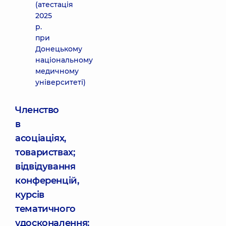
(атестація
2025
р.
при
Донецькому
національному
медичному
університеті)
Членство
в
асоціаціях,
товариствах;
відвідування
конференцій,
курсів
тематичного
удосконалення: