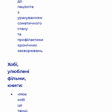
до
пацієнта
з
урахуванням
соматичного
стану
та
профілактики
хронічних
захворювань.
Хобі,
улюблені
фільми,
книги:
«Моє
хобі
це
танці,