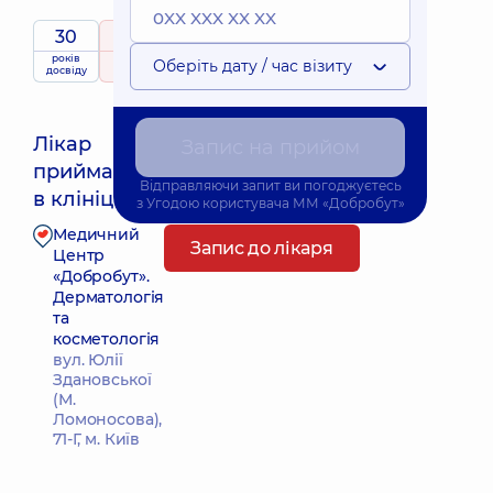
30
5
/ 5
років
рейтинг
на підставі
Оберіть дату / час візиту
досвіду
47 відгуків
Лікар
Запис на прийом
приймає
Найближчий час прийому: Завтра о 10:00
Відправляючи запит ви погоджуєтесь
в клініці
з
Угодою користувача
ММ «Добробут»
Медичний
Запис до лікаря
Центр
«Добробут».
Дерматологія
та
косметологія
вул. Юлії
Здановської
(М.
Ломоносова),
71-Г, м. Київ